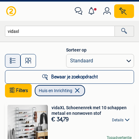
Huis en Inrichting
Sorteer op
Alle afstanden…
Bewaar je zoekopdracht
Filters
Huis en Inrichting
vidaXL Schoenenrek met 10 schappen
metaal en nonwoven stof
€ 34,79
Details
Topadvertentie