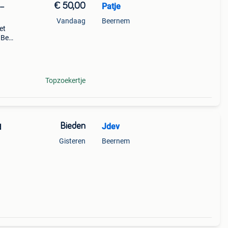
€ 50,00
Patje
 –
Vandaag
Beernem
et
 Bent
ere
tafel
Topzoekertje
Bieden
Jdev
d
Gisteren
Beernem