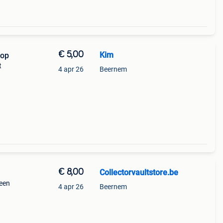
€ 5,00
Kim
dop
t
4 apr 26
Beernem
€ 8,00
Collectorvaultstore.be
een
4 apr 26
Beernem
r