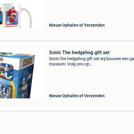
meer info over dit product of eventueel direct
bestellen, klik naar webshop: https:ww
Nieuw
Ophalen of Verzenden
Sonic The hedgehog gift set
Sonic the hedgehog gift set wij bouwen een 
museum. Volg ons op:
https:www.facebook.com/collectorvault/ voo
meer info over dit product of eventueel direct
bestellen, klik naar webshop: https:www.
Nieuw
Ophalen of Verzenden