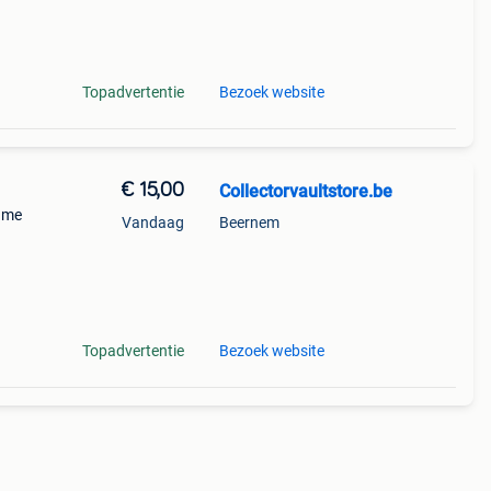
Topadvertentie
Bezoek website
€ 15,00
Collectorvaultstore.be
game
Vandaag
Beernem
r
Topadvertentie
Bezoek website