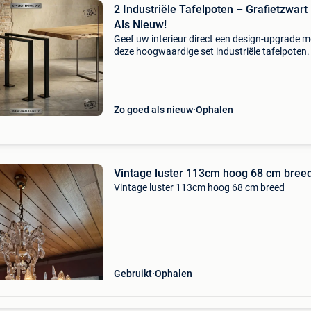
2 Industriële Tafelpoten – Grafietzwart
Als Nieuw!
Geef uw interieur direct een design-upgrade m
deze hoogwaardige set industriële tafelpoten.
u op zoek naar de perfecte basis voor een sto
eettafel, een robuust bureau of een unieke tuin
Zo goed als nieuw
Ophalen
Vintage luster 113cm hoog 68 cm bree
Vintage luster 113cm hoog 68 cm breed
Gebruikt
Ophalen