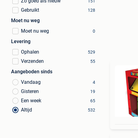
Zo goed als nieuw
151
Gebruikt
128
Moet nu weg
Moet nu weg
0
Levering
Ophalen
529
Verzenden
55
Aangeboden sinds
Vandaag
4
Gisteren
19
Een week
65
Altijd
532