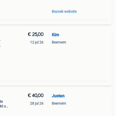
Bezoek website
€ 25,00
Kim
e
12 jul 26
Beernem
€ 40,00
Justen
de
28 jul 26
Beernem
0 x l
oet