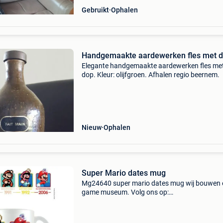
Gebruikt
Ophalen
Handgemaakte aardewerken fles met 
Elegante handgemaakte aardewerken fles me
dop. Kleur: olijfgroen. Afhalen regio beernem.
Nieuw
Ophalen
Super Mario dates mug
Mg24640 super mario dates mug wij bouwen 
game museum. Volg ons op:
https:www.facebook.com/collectorvault/ voo
meer info over dit product of eventueel direct
bestellen, klik naar webshop: https:ww