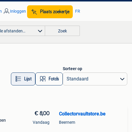
n
Inloggen
FR
Plaats zoekertje
lle afstanden…
Zoek
Sorteer op
Lijst
Foto’s
€ 8,00
Collectorvaultstore.be
een
Vandaag
Beernem
r