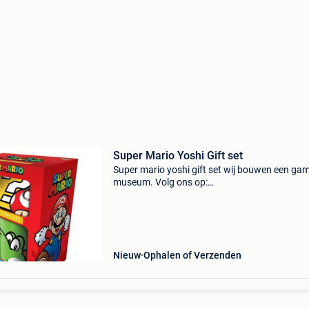
Super Mario Yoshi Gift set
Super mario yoshi gift set wij bouwen een ga
museum. Volg ons op:
https:www.facebook.com/collectorvault/ voo
meer info over dit product of eventueel direct
bestellen, klik naar webshop: https:www.c
Nieuw
Ophalen of Verzenden