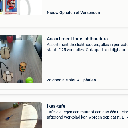
Nieuw
Ophalen of Verzenden
Assortiment theelichthouders
Assortiment theelichthouders, alles in perfect
staat. € 25 voor alles. Ook apart verkrijgbaar.
Ophalen regio beernem.
Zo goed als nieuw
Ophalen
Ikea-tafel
Tafel die tegen een muur of een aan één uitein
afgerond werkblad kan worden geplaatst. L 14
70, dikte 250 mm. Een in hoogte verstelbare v