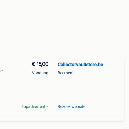
€ 15,00
Collectorvaultstore.be
me
Vandaag
Beernem
r
Topadvertentie
Bezoek website