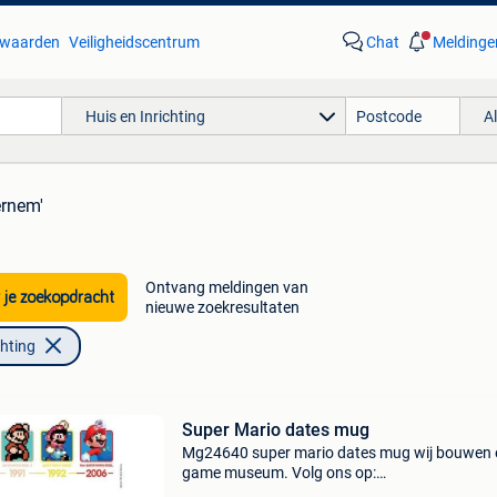
waarden
Veiligheidscentrum
Chat
Meldinge
Huis en Inrichting
A
ernem'
Ontvang meldingen van
 je zoekopdracht
nieuwe zoekresultaten
chting
Super Mario dates mug
Mg24640 super mario dates mug wij bouwen 
game museum. Volg ons op:
https:www.facebook.com/collectorvault/ voo