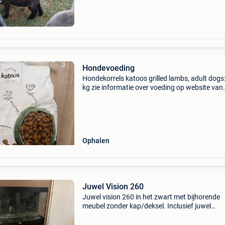
Hondevoeding
Hondekorrels katoos grilled lambs, adult dogs
kg zie informatie over voeding op website van
katoos. Verkoop wegens laten inslapen van h
en vooraf speciale dieetvoeding.
Ophalen
Juwel Vision 260
Juwel vision 260 in het zwart met bijhorende
meubel zonder kap/deksel. Inclusief juwel
achterwand (stone granite). Lengte: 1m21 bre
46cm hoogte: 64cm