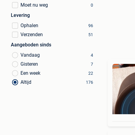
Moet nu weg
0
Levering
Ophalen
96
Verzenden
51
Aangeboden sinds
Vandaag
4
Gisteren
7
Een week
22
Altijd
176