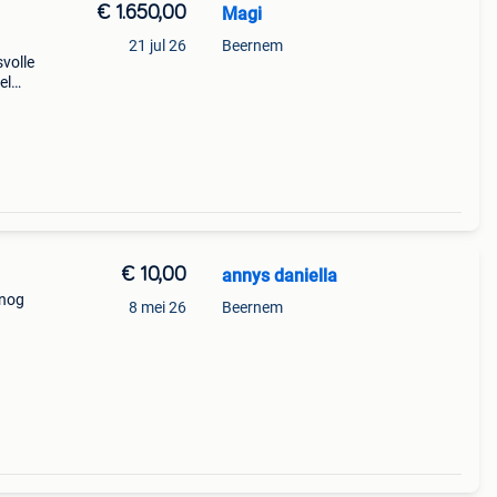
€ 1.650,00
Magi
21 jul 26
Beernem
volle
el
en
h maat
€ 10,00
annys daniella
 nog
8 mei 26
Beernem