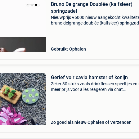
Bruno Delgrange Doublée (kalfsleer)
springzadel
Nieuwprijs €6000 nieuw aangekocht kwaliteits
bruno delgrange doublée (kalfsleer) springzad
gekend om zijn uitstekende pasvorm, balans 
comfort voor zowel paard als ruiter. 17,5 Inc
Gebruikt
Ophalen
Gerief voir cavia hamster of konijn
Zeker 30 stuks zoals drinkflessen speeltjes en
meer prijs voor alles reageren via chat
daniella.annys1@telenet.be 0496/230639
0494/421507 te bezichtigen en af te halen in
beernem kan ook opgestuur
Zo goed als nieuw
Ophalen of Verzenden