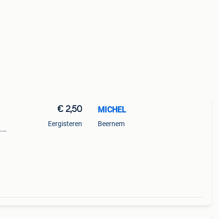
€ 2,50
MICHEL
Eergisteren
Beernem
.