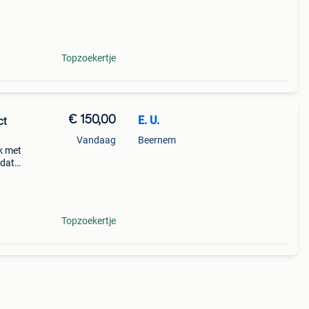
Topzoekertje
€ 150,00
E. U.
ct
Vandaag
Beernem
k met
 dat
Topzoekertje