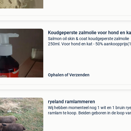
Koudgeperste zalmolie voor hond en ka
Salmon oil skin & coat koudgeperste zalmolie
250ml. Voor hond en kat - 50% aankoopprijs(
€)
Ophalen of Verzenden
ryeland ramlammeren
Wij hebben momenteel nog 1 wit en 1 bruin ry
ramlam te koop. Beiden geboren in de loop va
De prijs is per ramlam. Ideaal als wol of kruisi
vleesschaap. Ze worden niet verkocht voor de