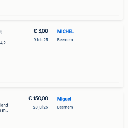
€ 3,00
MICHEL
t
9 feb 25
Beernem
14,25
€ 150,00
Miguel
eland
28 jul 26
Beernem
n mei.
ngen-
 s