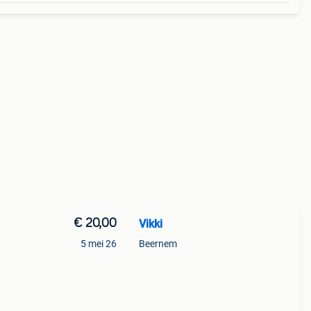
€ 20,00
Vikki
5 mei 26
Beernem