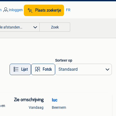
n
Inloggen
FR
Plaats zoekertje
lle afstanden…
Zoek
Sorteer op
Lijst
Foto’s
Zie omschrijving
luc
 en
Vandaag
Beernem