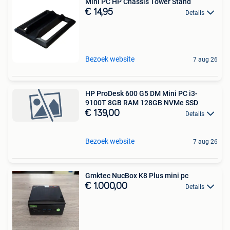
Mini PC HP Chassis Tower Stand
€ 14,95
Details
Bezoek website
7 aug 26
HP ProDesk 600 G5 DM Mini PC i3-
9100T 8GB RAM 128GB NVMe SSD
€ 139,00
Details
Bezoek website
7 aug 26
Gmktec NucBox K8 Plus mini pc
€ 1.000,00
Details