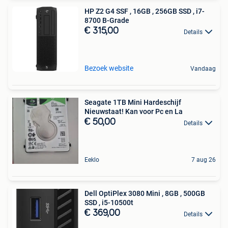
HP Z2 G4 SSF , 16GB , 256GB SSD , i7-
8700 B-Grade
€ 315,00
Details
Bezoek website
Vandaag
Seagate 1TB Mini Hardeschijf
Nieuwstaat! Kan voor Pc en La
€ 50,00
Details
Eeklo
7 aug 26
Dell OptiPlex 3080 Mini , 8GB , 500GB
SSD , i5-10500t
€ 369,00
Details