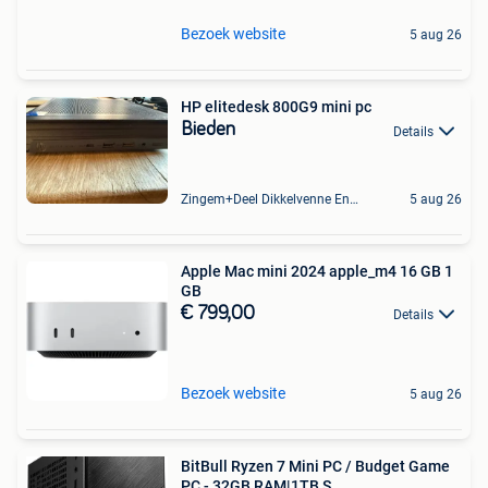
Bezoek website
5 aug 26
HP elitedesk 800G9 mini pc
Bieden
Details
Zingem+Deel Dikkelvenne En Nederzwalm-Hermelgem
5 aug 26
Apple Mac mini 2024 apple_m4 16 GB 1
GB
€ 799,00
Details
Bezoek website
5 aug 26
BitBull Ryzen 7 Mini PC / Budget Game
PC - 32GB RAM|1TB S...