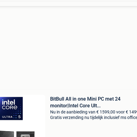
BitBull All in one Mini PC met 24
monitor|Intel Core Ult...
Nu in de aanbieding van € 1599,00 voor € 149
Gratis verzending nu tijdelijk inclusief ms offic
2024! Lifelong license, géén abonnement! Op 
naar een kleine, maar krachtige zakelijk