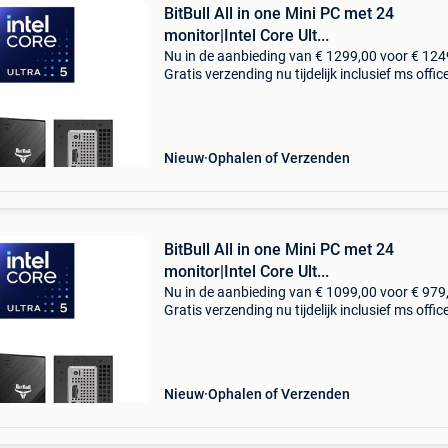
BitBull All in one Mini PC met 24
monitor|Intel Core Ult...
Nu in de aanbieding van € 1299,00 voor € 124
Gratis verzending nu tijdelijk inclusief ms offic
2024! Lifelong license, géén abonnement! Op 
naar een kleine, maar krachtige zakelijk
Nieuw
Ophalen of Verzenden
BitBull All in one Mini PC met 24
monitor|Intel Core Ult...
Nu in de aanbieding van € 1099,00 voor € 979
Gratis verzending nu tijdelijk inclusief ms offic
2024! Lifelong license, géén abonnement! Op 
naar een kleine, maar krachtige zakelijke
Nieuw
Ophalen of Verzenden