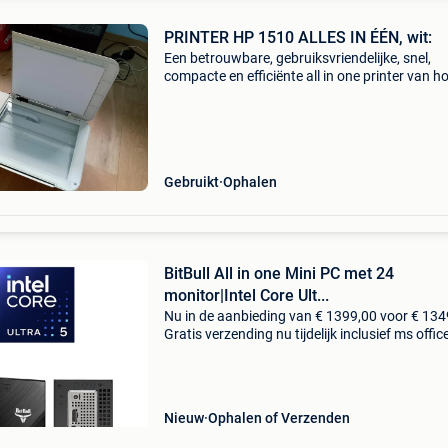
PRINTER HP 1510 ALLES IN ÉÉN, wit:
Een betrouwbare, gebruiksvriendelijke, snel,
compacte en efficiënte all in one printer van h
kwaliteit voor thuis of op kantoor. Multifuncti
printer (printen, kopiëren, scannen), compact 
Gebruikt
Ophalen
BitBull All in one Mini PC met 24
monitor|Intel Core Ult...
Nu in de aanbieding van € 1399,00 voor € 134
Gratis verzending nu tijdelijk inclusief ms offic
2024! Lifelong license, géén abonnement! Op 
naar een kleine, maar krachtige zakelijk
Nieuw
Ophalen of Verzenden