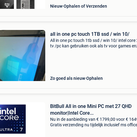
Nieuw
Ophalen of Verzenden
all in one pc touch 1TB ssd / win 10/
All in one pc touch 1tb ssd / win 10/ intel core
tv /pc kan gebruiken ook als tv voor games enz
Of pc all in one
Zo goed als nieuw
Ophalen
BitBull All in one Mini PC met 27 QHD
monitor|Intel Core...
Nu in de aanbieding van € 1799,00 voor € 164
Gratis verzending nu tijdelijk inclusief ms offic
2024! Lifelong license, géén abonnement! Op 
naar een kleine, maar krachtige zakelijk