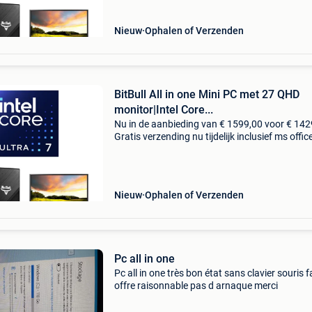
Nieuw
Ophalen of Verzenden
BitBull All in one Mini PC met 27 QHD
monitor|Intel Core...
Nu in de aanbieding van € 1599,00 voor € 142
Gratis verzending nu tijdelijk inclusief ms offic
2024! Lifelong license, géén abonnement! Op 
naar een kleine, maar krachtige zakelijk
Nieuw
Ophalen of Verzenden
Pc all in one
Pc all in one très bon état sans clavier souris f
offre raisonnable pas d arnaque merci