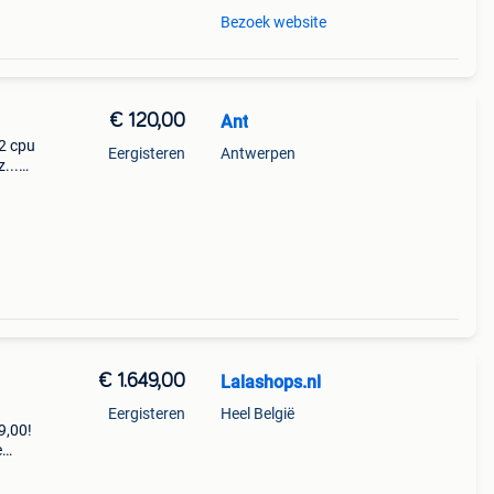
Bezoek website
€ 120,00
Ant
 2 cpu
Eergisteren
Antwerpen
...
€ 1.649,00
Lalashops.nl
Eergisteren
Heel België
9,00!
e
zoek