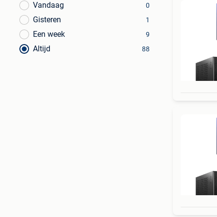
Vandaag
0
Gisteren
1
Een week
9
Altijd
88