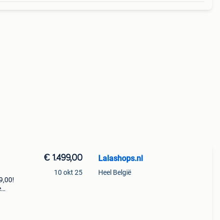
€ 1.499,00
Lalashops.nl
10 okt 25
Heel België
9,00!
e
zoek