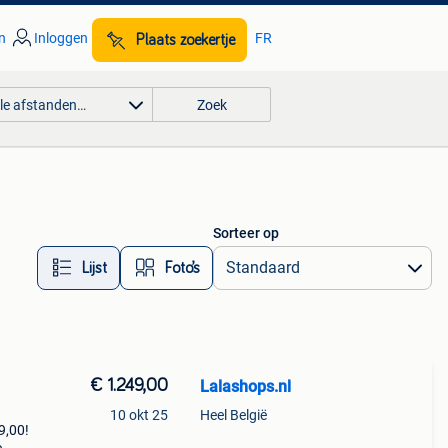
n
Inloggen
FR
Plaats zoekertje
lle afstanden…
Zoek
Sorteer op
Lijst
Foto’s
€ 1.249,00
Lalashops.nl
10 okt 25
Heel België
9,00!