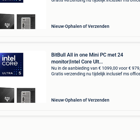
Gratis verzending nu tijdelijk inclusief ms offic
2024! Lifelong license, géén abonnement! Op 
naar een kleine, maar krachtige zakelijk
Nieuw
Ophalen of Verzenden
BitBull All in one Mini PC met 24
monitor|Intel Core Ult...
Nu in de aanbieding van € 1099,00 voor € 979
Gratis verzending nu tijdelijk inclusief ms offic
2024! Lifelong license, géén abonnement! Op 
naar een kleine, maar krachtige zakelijke
Nieuw
Ophalen of Verzenden