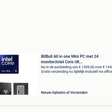
BitBull All in one Mini PC met 24
monitor|Intel Core Ult...
Nu in de aanbieding van € 1399,00 voor € 134
Gratis verzending nu tijdelijk inclusief ms offic
2024! Lifelong license, géén abonnement! Op 
naar een kleine, maar krachtige zakelijk
Nieuw
Ophalen of Verzenden