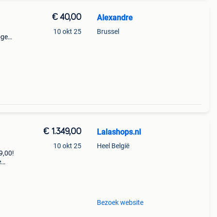
€ 40,00
Alexandre
10 okt 25
Brussel
oge
onele
en ee
€ 1.349,00
Lalashops.nl
10 okt 25
Heel België
9,00!
e
zoek
Bezoek website