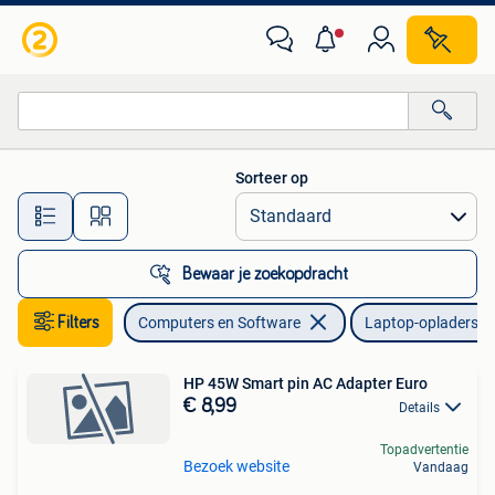
Laptop-opladers
Sorteer op
Alle afstanden…
Bewaar je zoekopdracht
Filters
Computers en Software
Laptop-opladers
HP 45W Smart pin AC Adapter Euro
€ 8,99
Details
Topadvertentie
Bezoek website
Vandaag