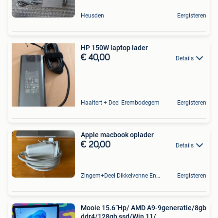
Heusden
Eergisteren
HP 150W laptop lader
€ 40,00
Details
Haaltert + Deel Erembodegem
Eergisteren
Apple macbook oplader
€ 20,00
Details
Zingem+Deel Dikkelvenne En Nederzwalm-Hermelgem
Eergisteren
Mooie 15.6”Hp/ AMD A9-9generatie/8gb
ddr4/128gb ssd/Win 11/