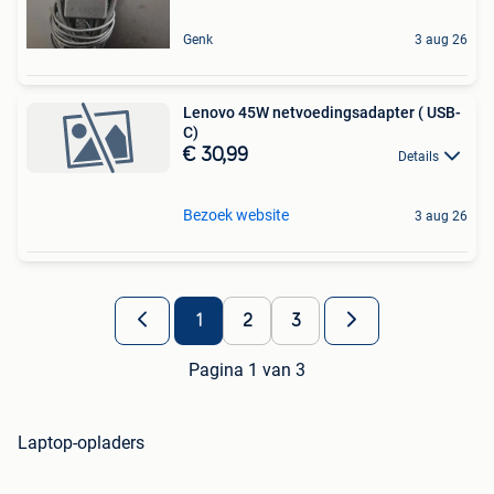
Genk
3 aug 26
Lenovo 45W netvoedingsadapter ( USB-
C)
€ 30,99
Details
Bezoek website
3 aug 26
1
2
3
Pagina 1 van 3
Laptop-opladers