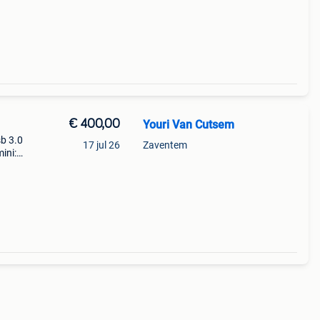
€ 400,00
Youri Van Cutsem
sb 3.0
17 jul 26
Zaventem
ini:
!
t