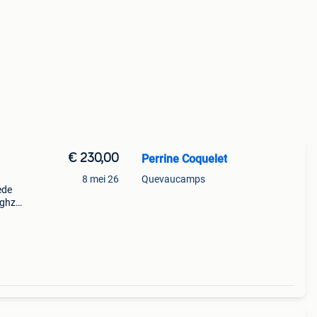
€ 230,00
Perrine Coquelet
8 mei 26
Quevaucamps
ede
 ghz (
kaart:
ssd