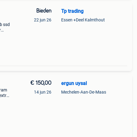
Bieden
Tp trading
22 jun 26
Essen +Deel Kalmthout
tb ssd
r
gen
€ 150,00
ergun uysal
 ram
14 jun 26
Mechelen-Aan-De-Maas
extra