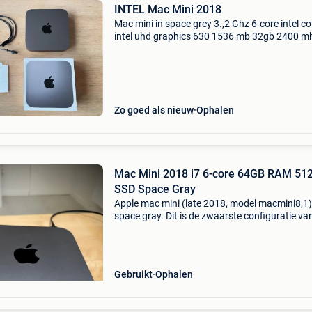
INTEL Mac Mini 2018
Mac mini in space grey 3.,2 Ghz 6-core intel co
intel uhd graphics 630 1536 mb 32gb 2400 m
ddr 4 ram perfecte staat. Weg wegens aanko
nieuwe mac mini
Zo goed als nieuw
Ophalen
Mac Mini 2018 i7 6-core 64GB RAM 51
SSD Space Gray
Apple mac mini (late 2018, model macmini8,1)
space gray. Dit is de zwaarste configuratie va
laatste intel mac mini, zelf opgewaardeerd na
maximum van 64 gb ram. Gebruikt voor
muziekproduc
Gebruikt
Ophalen