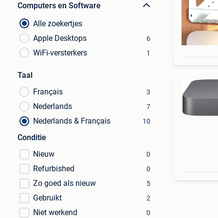
Computers en Software
Alle zoekertjes
Apple Desktops
6
WiFi-versterkers
1
Taal
Français
3
Nederlands
7
Nederlands & Français
10
Conditie
Nieuw
0
Refurbished
0
Zo goed als nieuw
5
Gebruikt
2
Niet werkend
0