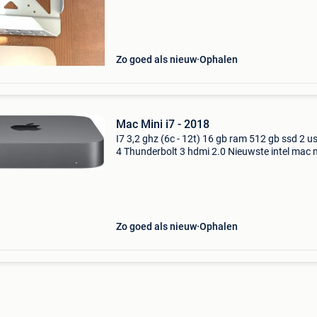
Zo goed als nieuw
Ophalen
Mac Mini i7 - 2018
I7 3,2 ghz (6c - 12t) 16 gb ram 512 gb ssd 2 u
4 Thunderbolt 3 hdmi 2.0 Nieuwste intel mac m
mogelijkheid om windows native te installeren
Meer dan perfecte staat met tegenzin verkoch
egpu
Zo goed als nieuw
Ophalen