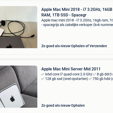
Apple Mac Mini 2018 - i7 3.2GHz, 16GB
RAM, 1TB SSD - Spacegr
Apple mac mini 2018 - i7 3.2Ghz, 16gb ram, 1
- spacegrijs als zakelijke verkoper (kvk numme
90652495) werken wij uitsluitend met betalin
via overboeking (bij ophalen en verzending).
Ophalen
Zo goed als nieuw
Ophalen of Verzenden
Apple Mac Mini Server Mid 2011
✅ intel core i7 quad-core 2.0 Ghz ✅ 8 gb ddr3
✅ 128 gb ssd (snel opstarten) ✅ 750 gb hdd (
opslag) ✅ macos monterey 12.7.6 ✅ Hdmi,
thunderbolt, usb en gigabit ethernet ✅ wi-fi &
bluetooth
Zo goed als nieuw
Ophalen