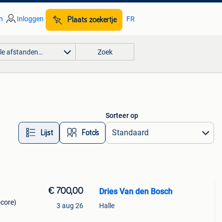
n
Inloggen
FR
Plaats zoekertje
lle afstanden…
Zoek
Sorteer op
Lijst
Foto’s
€ 700,00
Dries Van den Bosch
-core)
3 aug 26
Halle