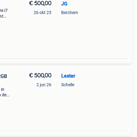
€ 500,00
JG
re i7
26 okt 25
Berchem
hz
op
€ 500,00
Lester
2GB
2 jun 26
Schelle
 in
n de
ar het