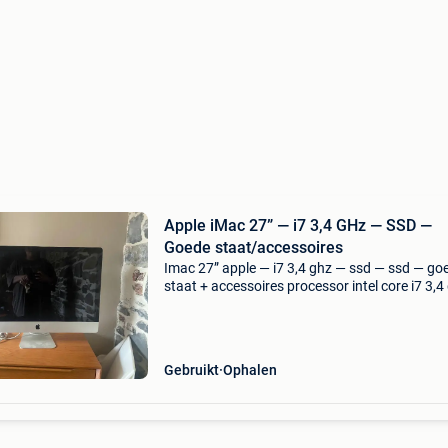
Apple iMac 27” — i7 3,4 GHz — SSD —
Goede staat/accessoires
Imac 27” apple — i7 3,4 ghz — ssd — ssd — go
staat + accessoires processor intel core i7 3,4
geheugen: 8 gb ddr3 (uitbreidbaar) grafische 
amd radeon hd 6970m (1 gb) opslag: 250 gb 
Gebruikt
Ophalen