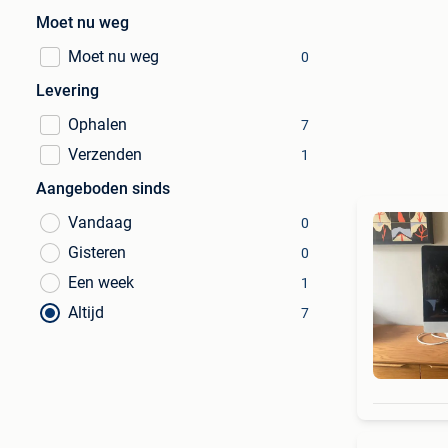
Moet nu weg
Moet nu weg
0
Levering
Ophalen
7
Verzenden
1
Aangeboden sinds
Vandaag
0
Gisteren
0
Een week
1
Altijd
7