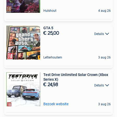
Hulshout
4 aug 26
GTA 5
€ 25,00
Details
Letterhoutem
3 aug 26
Test Drive Unlimited Solar Crown (Xbox
Series X)
€ 24,98
Details
Bezoek website
3 aug 26