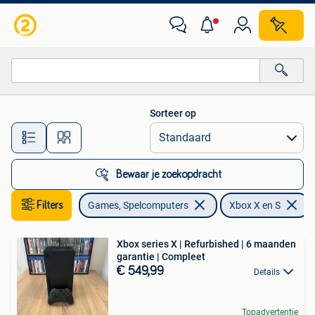
Games | Xbox Series X en S
Sorteer op
Alle afstanden…
Bewaar je zoekopdracht
Filters
Games, Spelcomputers
Xbox X en S
V
Xbox series X | Refurbished | 6 maanden
garantie | Compleet
€ 549,99
Details
Topadvertentie