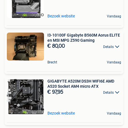
Bezoek website
Vandaag
I3-10100F Gigabyte B560M Aorus ELITE
en MSI MPG Z590 Gaming
€ 80,00
Details
Brecht
Vandaag
GIGABYTE A520M DS3H WIFI6E AMD
A520 Socket AM4 micro ATX
€ 97,95
Details
Bezoek website
Vandaag