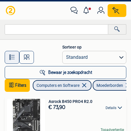
Moederborden
Sorteer op
Alle afstanden…
Bewaar je zoekopdracht
Filters
Computers en Software
Moederborden
Asrock B450 PRO4 R2.0
€ 73,90
Details
Topadvertentie