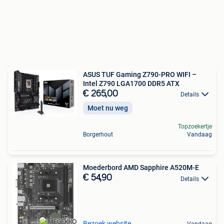
ASUS TUF Gaming Z790-PRO WIFI –
Intel Z790 LGA1700 DDR5 ATX
€ 265,00
Details
Moet nu weg
Topzoekertje
Borgerhout
Vandaag
Moederbord AMD Sapphire A520M-E
€ 54,90
Details
Bezoek website