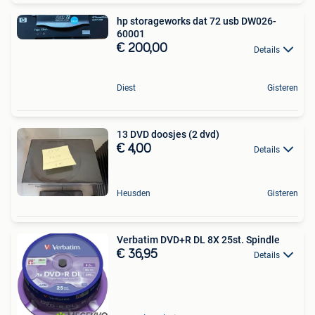
hp storageworks dat 72 usb DW026-
60001
€ 200,00
Details
Diest
Gisteren
13 DVD doosjes (2 dvd)
€ 4,00
Details
Heusden
Gisteren
Verbatim DVD+R DL 8X 25st. Spindle
€ 36,95
Details