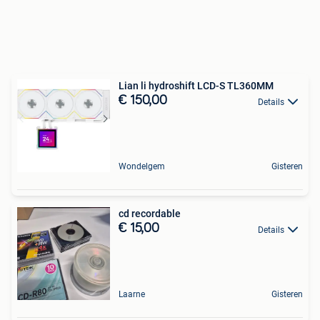
Lian li hydroshift LCD-S TL360MM
€ 150,00
Details
Wondelgem
Gisteren
cd recordable
€ 15,00
Details
Laarne
Gisteren