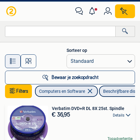
Beschrijfbare discs
Sorteer op
Alle afstanden…
Bewaar je zoekopdracht
Filters
Computers en Software
Beschrijfbare discs
Verbatim DVD+R DL 8X 25st. Spindle
€ 36,95
Details
Topadvertentie