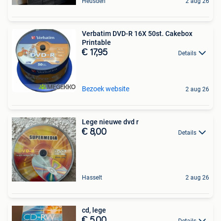
Heusden
2 aug 26
Verbatim DVD-R 16X 50st. Cakebox
Printable
€ 17,95
Details
Bezoek website
2 aug 26
Lege nieuwe dvd r
€ 8,00
Details
Hasselt
2 aug 26
cd, lege
€ 5,00
Details