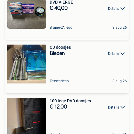
DVD VIERGE
€ 40,00
Details
Braine-L'Alleud
3 aug 26
CD doosjes
Bieden
Details
Tessenderlo
3 aug 26
100 lege DVD doosjes.
€ 12,00
Details