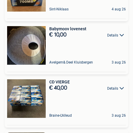
Sint-Niklaas
4 aug 26
Babymoov lovenest
€ 10,00
Details
Avelgem& Deel Kluisbergen
3 aug 26
CD VIERGE
€ 40,00
Details
Braine-L'Alleud
3 aug 26