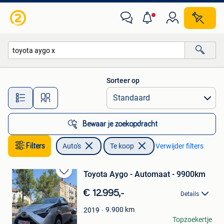
Auto's
Sorteer op
Alle afstanden…
Bewaar je zoekopdracht
Filters
Auto's
Te koop
Verwijder filters
Toyota Aygo - Automaat - 9900km
Bewaren
in
€ 12.995,-
Details
Mijn
Favorieten
9.900
km
2019
Alex Rog
Topzoekertje