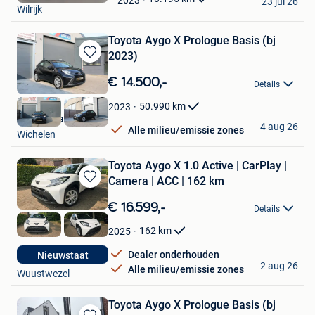
23 jul 26
Wilrijk
Favorieten
Toyota Aygo X Prologue Basis (bj
2023)
Bewaren
in
€ 14.500,-
Details
Mijn
Favorieten
50.990
km
2023
Garage Rally
4 aug 26
Alle milieu/emissie zones
Wichelen
Toyota Aygo X 1.0 Active | CarPlay |
Camera | ACC | 162 km
Bewaren
in
€ 16.599,-
Details
Mijn
Favorieten
162
km
2025
Dealer onderhouden
Nieuwstaat
Stessels
2 aug 26
Alle milieu/emissie zones
Wuustwezel
Toyota Aygo X Prologue Basis (bj