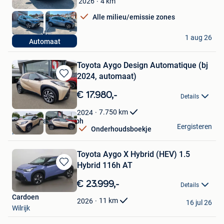
Mijn
4
km
2026
Favorieten
Alle milieu/emissie zones
Garage Hugo Bol
1 aug 26
Automaat
Staden
Toyota Aygo Design Automatique (bj
2024, automaat)
Bewaren
in
€ 17.980,-
Details
Mijn
Favorieten
7.750
km
2024
Quality Plattes Pgmbh
Eergisteren
Onderhoudsboekje
Recht
Toyota Aygo X Hybrid (HEV) 1.5
Hybrid 116h AT
Bewaren
in
€ 23.999,-
Details
Mijn
Cardoen
Favorieten
11
km
2026
16 jul 26
Wilrijk