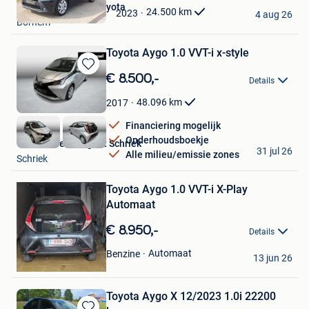
Garage Pauwels | Toyota
Mijn
24.500
km
2023
4 aug 26
Bornem
Favorieten
Toyota Aygo 1.0 VVT-i x-style
Bewaren
€ 8.500,-
Details
in
Mijn
48.096
km
2017
Favorieten
Financiering mogelijk
Onderhoudsboekje
Van Mossel Peugeot Schriek
31 jul 26
Alle milieu/emissie zones
Schriek
Bewaren
in
Mijn
Toyota Aygo 1.0 VVT-i X-Play
Favorieten
Automaat
€ 8.950,-
Details
Hamza Ben grade
Automaat
Benzine
13 jun 26
Geel
Toyota Aygo X 12/2023 1.0i 22200