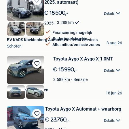
2025, automaat)
Bewaren
in
€ 18.500,-
Details
Mijn
Favorieten
3.288
km
2025
Financiering mogelijk
Onderhoudsboekje
BV KARS Koeklenberg Automotive Retail Services
3 aug 26
Alle milieu/emissie zones
Schoten
Toyota Aygo X Aygo X 1.0MT
Bewaren
€ 15.990,-
Details
in
Mijn
Benzine
3.588
km
Favorieten
HANSWIJK - Mechelen
18 jun 26
Mechelen
Toyota Aygo X Automaat + waarborg
Bewaren
€ 23.750,-
Details
in