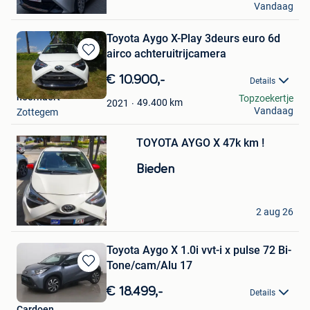
Vandaag
Elsene
Toyota Aygo X-Play 3deurs euro 6d
airco achteruitrijcamera
Bewaren
in
€ 10.900,-
Details
Mijn
hoornaert
Topzoekertje
Favorieten
49.400
km
2021
Vandaag
Zottegem
Bewaren
TOYOTA AYGO X 47k km !
in
Mijn
Bieden
Favorieten
Bilal
2 aug 26
Vilvoorde
Toyota Aygo X 1.0i vvt-i x pulse 72 Bi-
Tone/cam/Alu 17
Bewaren
in
€ 18.499,-
Details
Mijn
Cardoen