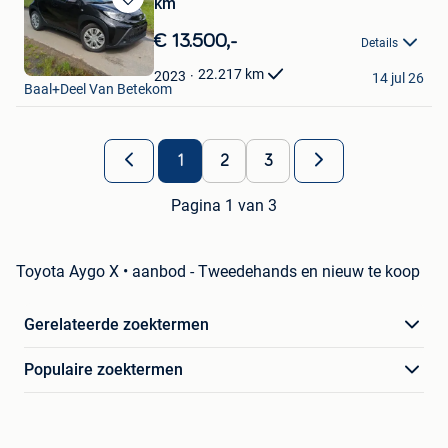
km
Bewaren
in
€ 13.500,-
Details
Mijn
6c Automotive
Favorieten
22.217
km
2023
14 jul 26
Baal+Deel Van Betekom
1
2
3
Pagina 1 van 3
Toyota Aygo X • aanbod - Tweedehands en nieuw te koop
Gerelateerde zoektermen
Populaire zoektermen