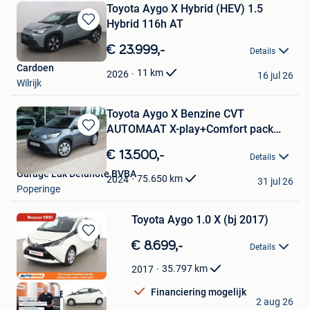
Toyota Aygo X Hybrid (HEV) 1.5
Hybrid 116h AT
Bewaren
in
€ 23.999,-
Details
Mijn
Cardoen
Favorieten
11
km
2026
16 jul 26
Wilrijk
Toyota Aygo X Benzine CVT
AUTOMAAT X-play+Comfort pack
Bewaren
+Park
in
€ 13.500,-
Details
Mijn
Garage Luk Delanote BVBA
Favorieten
75.650
km
2024
31 jul 26
Poperinge
Toyota Aygo 1.0 X (bj 2017)
Bewaren
€ 8.699,-
Details
in
Mijn
35.797
km
2017
Favorieten
Financiering mogelijk
Autohero België
2 aug 26
Brussel