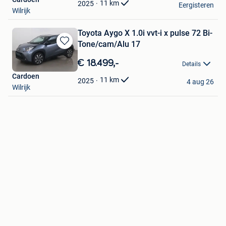
Favorieten
11
km
2025
Eergisteren
Wilrijk
Toyota Aygo X 1.0i vvt-i x pulse 72 Bi-
Tone/cam/Alu 17
Bewaren
in
€ 18.499,-
Details
Mijn
Cardoen
Favorieten
11
km
2025
4 aug 26
Wilrijk