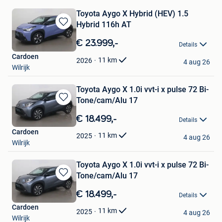
Toyota Aygo X Hybrid (HEV) 1.5
Hybrid 116h AT
Bewaren
in
€ 23.999,-
Details
Mijn
Cardoen
Favorieten
11
km
2026
4 aug 26
Wilrijk
Toyota Aygo X 1.0i vvt-i x pulse 72 Bi-
Tone/cam/Alu 17
Bewaren
in
€ 18.499,-
Details
Mijn
Cardoen
Favorieten
11
km
2025
4 aug 26
Wilrijk
Toyota Aygo X 1.0i vvt-i x pulse 72 Bi-
Tone/cam/Alu 17
Bewaren
in
€ 18.499,-
Details
Mijn
Cardoen
Favorieten
11
km
2025
4 aug 26
Wilrijk