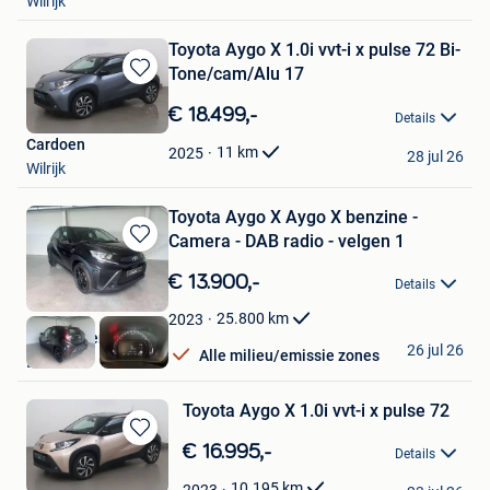
Wilrijk
Toyota Aygo X 1.0i vvt-i x pulse 72 Bi-
Tone/cam/Alu 17
Bewaren
in
€ 18.499,-
Details
Mijn
Cardoen
Favorieten
11
km
2025
28 jul 26
Wilrijk
Toyota Aygo X Aygo X benzine -
Camera - DAB radio - velgen 1
Bewaren
in
€ 13.900,-
Details
Mijn
Favorieten
25.800
km
2023
AutocenterLDS
26 jul 26
Alle milieu/emissie zones
Lebbeke
Toyota Aygo X 1.0i vvt-i x pulse 72
Bewaren
€ 16.995,-
Details
in
Cardoen
Mijn
10.195
km
2023