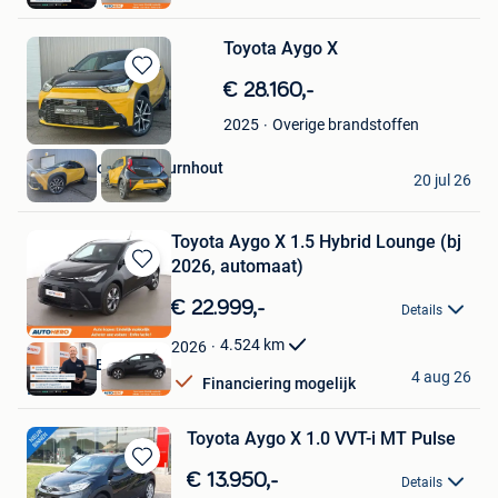
Toyota Aygo X
Bewaren
€ 28.160,-
in
Overige brandstoffen
2025
Mijn
Favorieten
Hedin Automotive Turnhout
20 jul 26
Turnhout
Toyota Aygo X 1.5 Hybrid Lounge (bj
2026, automaat)
Bewaren
in
€ 22.999,-
Details
Mijn
Favorieten
4.524
km
2026
Autohero België
4 aug 26
Financiering mogelijk
Brussel
Toyota Aygo X 1.0 VVT-i MT Pulse
Bewaren
€ 13.950,-
Details
in