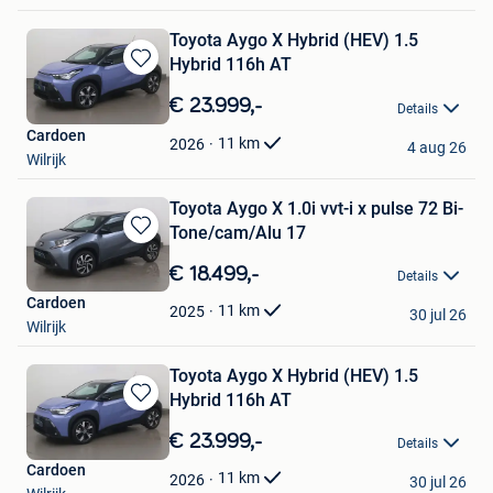
Toyota Aygo X Hybrid (HEV) 1.5
Hybrid 116h AT
Bewaren
in
€ 23.999,-
Details
Mijn
Cardoen
Favorieten
11
km
2026
4 aug 26
Wilrijk
Toyota Aygo X 1.0i vvt-i x pulse 72 Bi-
Tone/cam/Alu 17
Bewaren
in
€ 18.499,-
Details
Mijn
Cardoen
Favorieten
11
km
2025
30 jul 26
Wilrijk
Toyota Aygo X Hybrid (HEV) 1.5
Hybrid 116h AT
Bewaren
in
€ 23.999,-
Details
Mijn
Cardoen
Favorieten
11
km
2026
30 jul 26