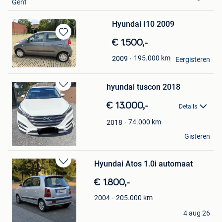
Gent
Hyundai I10 2009
Bewaren
€ 1.500,-
in
ZT
195.000
km
2009
Mijn
Eergisteren
Ekeren
Favorieten
hyundai tuscon 2018
Bewaren
in
€ 13.000,-
Details
Mijn
Favorieten
74.000
km
2018
jl
Gisteren
Ardooie
Hyundai Atos 1.0i automaat
Bewaren
in
€ 1.800,-
Mijn
Favorieten
205.000
km
2004
BTMM
4 aug 26
Genk