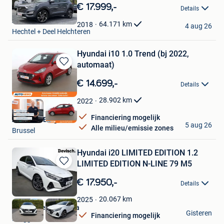
in
€ 17.999,-
Details
Mijn
Auto's I&M
Favorieten
64.171
km
2018
4 aug 26
Hechtel + Deel Helchteren
Hyundai i10 1.0 Trend (bj 2022,
automaat)
Bewaren
in
€ 14.699,-
Details
Mijn
Favorieten
28.902
km
2022
Financiering mogelijk
Autohero België
5 aug 26
Alle milieu/emissie zones
Brussel
Hyundai i20 LIMITED EDITION 1.2
LIMITED EDITION N-LINE 79 M5
Bewaren
in
€ 17.950,-
Details
Mijn
Favorieten
20.067
km
2025
Garage Devisch Bvba
Gisteren
Financiering mogelijk
Brugge