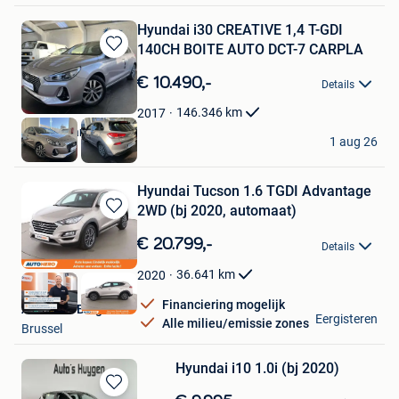
Hyundai i30 CREATIVE 1,4 T-GDI
140CH BOITE AUTO DCT-7 CARPLA
Bewaren
in
€ 10.490,-
Details
Mijn
Favorieten
146.346
km
2017
Europe Cars Trading
1 aug 26
Aalbeke
Hyundai Tucson 1.6 TGDI Advantage
2WD (bj 2020, automaat)
Bewaren
in
€ 20.799,-
Details
Mijn
Favorieten
36.641
km
2020
Financiering mogelijk
Autohero België
Eergisteren
Alle milieu/emissie zones
Brussel
Hyundai i10 1.0i (bj 2020)
Bewaren