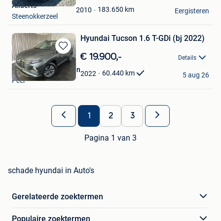
Allaerts
Favorieten
183.650
km
2010
Eergisteren
Steenokkerzeel
Hyundai Tucson 1.6 T-GDi (bj 2022)
Bewaren
€ 19.900,-
Details
in
Autocenter Schrooten
Mijn
60.440
km
2022
5 aug 26
Peer
Favorieten
1
2
3
Pagina 1 van 3
schade hyundai in Auto's
Gerelateerde zoektermen
Populaire zoektermen