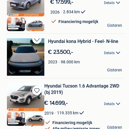
Bewaren
€ 17.599,-
Details
in
Mijn
2.834
km
2026
Favorieten
Financiering mogelijk
Autohero België
Gisteren
Brussel
Hyundai kona Hybrid - Feel- N-line
Bewaren
in
€ 23.500,-
Details
Mijn
Favorieten
98.000
km
2023
C T
Gisteren
Bocholt
Hyundai Tucson 1.6 Advantage 2WD
(bj 2019)
Bewaren
in
€ 14.699,-
Details
Mijn
Favorieten
119.335
km
2019
Financiering mogelijk
Autohero België
Gisteren
Alle milieu/emissie zones