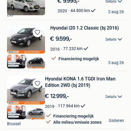
€ 9.995,-
Details
in
Auto's Huygen BV
Mijn
44.800
km
2020
2 aug 26
Lier
Favorieten
Hyundai i20 1.2 Classic (bj 2016)
Bewaren
€ 9.599,-
Details
in
Mijn
77.232
km
2016
Favorieten
Financiering mogelijk
Autohero België
3 aug 26
Brussel
Hyundai KONA 1.6 TGDI Iron Man
Edition 2WD (bj 2019)
Bewaren
in
€ 12.999,-
Details
Mijn
Favorieten
117.964
km
2019
Financiering mogelijk
Autohero België
Gisteren
Alle milieu/emissie zones
Brussel