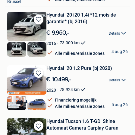
Brussel
Hyundai i20 i20 1.4i *12 mois de
garantie* (bj 2016)
Bewaren
in
€ 9.950,-
Details
Mijn
Favorieten
73.000
km
2016
E&L Cars
4 aug 26
Alle milieu/emissie zones
Herstal
Hyundai i20 1.2 Pure (bj 2020)
Bewaren
€ 10.499,-
Details
in
Mijn
78.924
km
2020
Favorieten
Financiering mogelijk
Autohero België
5 aug 26
Alle milieu/emissie zones
Brussel
Hyundai Tucson 1.6 T-GDi Shine
Automaat Camera Carplay Garan
Bewaren