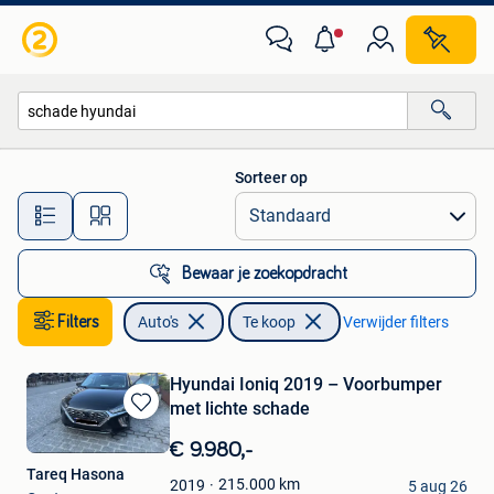
Auto's
Sorteer op
Alle afstanden…
Bewaar je zoekopdracht
Filters
Auto's
Te koop
Verwijder filters
Hyundai Ioniq 2019 – Voorbumper
met lichte schade
Bewaren
in
€ 9.980,-
Mijn
Tareq Hasona
Favorieten
215.000
km
2019
5 aug 26