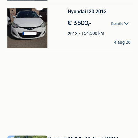
Hyundai I20 2013
Bewaren
in
€ 3.500,-
Mijn
Details
Favorieten
154.500
km
2013
HV
4 aug 26
Houthulst