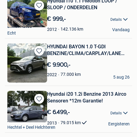
Hyundai i10 1.1 i-Motion LOOP /
SLOOP / ONDERDELEN
Bewaren
in
€ 999,-
Details
Mijn
Bimex Auto's
Favorieten
142.136
km
2012
Vandaag
Echt
HYUNDAI BAYON 1.0 T-GDI
BENZINE/CLIMA/CARPLAY/LANE
Bewaren
ASISTEN
in
€ 9.900,-
Mijn
Favorieten
Lemi
77.000
km
2022
5 aug 26
Kampenhout
Hyundai i20 1.2i Benzine 2013 Airco
Sensoren *12m Garantie!
Bewaren
in
€ 6.499,-
Details
Mijn
Auto's I&M
Favorieten
79.015
km
2013
Eergisteren
Hechtel + Deel Helchteren