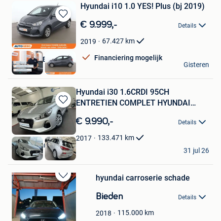
Hyundai i10 1.0 YES! Plus (bj 2019)
Bewaren
€ 9.999,-
Details
in
Mijn
67.427
km
2019
Favorieten
Financiering mogelijk
Autohero België
Gisteren
Brussel
Hyundai i30 1.6CRDI 95CH
ENTRETIEN COMPLET HYUNDAI
Bewaren
CLIM GAR
in
€ 9.990,-
Details
Mijn
Favorieten
133.471
km
2017
Europe Cars Trading
31 jul 26
Aalbeke
hyundai carroserie schade
Bewaren
in
Bieden
Details
Mijn
Favorieten
115.000
km
2018