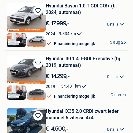
Hyundai Bayon 1.0 T-GDI GO!+ (bj
2024, automaat)
Bewaren
in
€ 17.999,-
Details
Mijn
Favorieten
9.834
km
2024
Autohero België
5 aug 26
Financiering mogelijk
Brussel
Hyundai i30 1.4 T-GDI Executive (bj
2019, automaat)
Bewaren
in
€ 14.299,-
Details
Mijn
Favorieten
134.481
km
2019
Autohero België
Gisteren
Financiering mogelijk
Brussel
Hyundai IX35 2.0 CRDI zwart leder
manueel 6 vitesse 4x4
Bewaren
in
€ 4.500,-
Details
Mijn