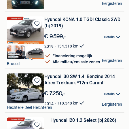
Mohammed Abbas
Eergisteren
As
Hyundai KONA 1.0 TGDI Classic 2WD
(bj 2019)
Bewaren
in
€ 9.599,-
Details
Mijn
Favorieten
134.318
km
2019
Financiering mogelijk
Autohero België
Eergisteren
Alle milieu/emissie zones
Brussel
Hyundai i30 SW 1.4i Benzine 2014
Airco Trekhaak *12m Garanti
Bewaren
in
€ 7.250,-
Details
Mijn
Auto's I&M
Favorieten
118.348
km
2014
Eergisteren
Hechtel + Deel Helchteren
Hyundai i20 1.2 Select (bj 2026)