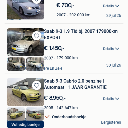
Bewaren
€ 700,-
Details
in
Garage Melgers
Mijn
202.000
km
2007
29 jul 26
Hamont
Favorieten
Saab 9-3 1.9 Tid bj. 2007 179000km
EXPORT
Bewaren
in
€ 1.450,-
Details
Mijn
Favorieten
179.000
km
2007
Top Cardeals
30 jul 26
Lokeren+Deel Overmere En Zele
Saab 9-3 Cabrio 2.0 benzine |
Automaat | 1 JAAR GARANTIE
Bewaren
in
€ 8.950,-
Details
Mijn
Favorieten
142.647
km
2005
Onderhoudsboekje
Rizq Occasions BV
Eergisteren
Volledig boekje
Brecht