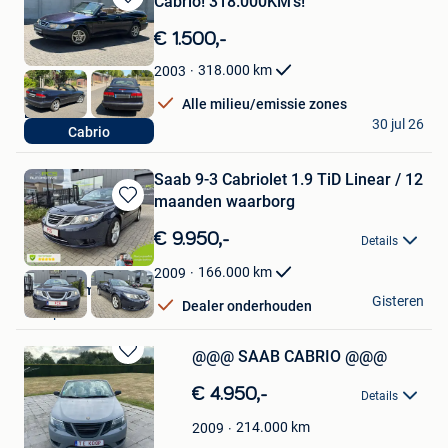
Cabrio! 318.000KM's!
Bewaren
in
€ 1.500,-
Mijn
Favorieten
318.000
km
2003
Alle milieu/emissie zones
Lorik
30 jul 26
Cabrio
Sint-Niklaas
Saab 9-3 Cabriolet 1.9 TiD Linear / 12
maanden waarborg
Bewaren
in
€ 9.950,-
Details
Mijn
Favorieten
166.000
km
2009
PCS Automotive
Gisteren
Dealer onderhouden
Overpelt
@@@ SAAB CABRIO @@@
Bewaren
in
€ 4.950,-
Details
Mijn
Favorieten
214.000
km
2009