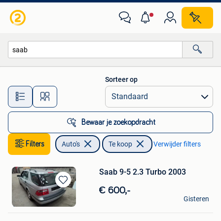
Auto's
Sorteer op
Alle afstanden…
Bewaar je zoekopdracht
Filters
Auto's
Te koop
Verwijder filters
Saab 9-5 2.3 Turbo 2003
Bewaren
€ 600,-
Grodrigues
in
Gisteren
Vorst
Mijn
Favorieten