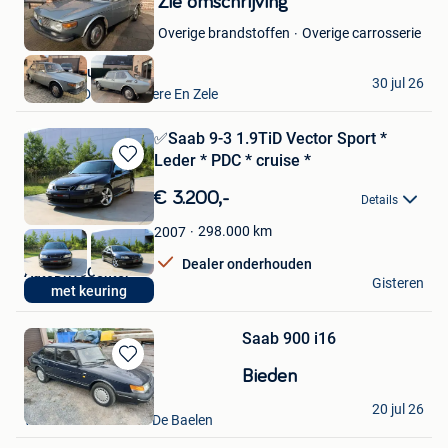
Zie omschrijving
in
Overige carrosserie
Overige brandstoffen
Mijn
Favorieten
VAVATO Auctions
30 jul 26
Lokeren+Deel Overmere En Zele
✅Saab 9-3 1.9TiD Vector Sport *
Leder * PDC * cruise *
Bewaren
in
€ 3.200,-
Details
Mijn
Favorieten
298.000
km
2007
Dealer onderhouden
AutoDriveCenter
Gisteren
met keuring
Kuurne
Saab 900 i16
Bewaren
Bieden
in
navaux
Mijn
20 jul 26
Welkenraedt+ Partie De Baelen
Favorieten