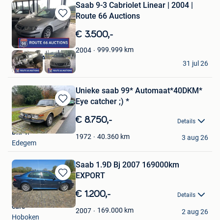
Saab 9-3 Cabriolet Linear | 2004 |
Route 66 Auctions
Bewaren
in
€ 3.500,-
Mijn
Favorieten
999.999
km
2004
Route 66 Auctions
31 jul 26
Waalwijk
Unieke saab 99* Automaat*40DKM*
Eye catcher ;) *
Bewaren
in
€ 8.750,-
Details
Mijn
Dhr Y.
Favorieten
40.360
km
1972
3 aug 26
Edegem
Saab 1.9D Bj 2007 169000km
EXPORT
Bewaren
in
€ 1.200,-
Details
Mijn
cars
Favorieten
169.000
km
2007
2 aug 26
Hoboken