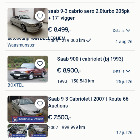
saab 9-3 cabrio aero 2.0turbo 205pk
+ 17" viggen
Bewaren
in
€ 8.499,-
Details
Mijn
autobedrijf VAN BELLEGHEM
Favorieten
219.000
km
2003
1 aug 26
Waasmunster
Saab 900 i cabriolet (bj 1993)
Bewaren
€ 8.900,-
Details
in
Classic Park
Mijn
150.540
km
1993
25 jul 26
BOXTEL
Favorieten
Saab 9-3 Cabriolet | 2007 | Route 66
Auctions
Bewaren
in
€ 7.500,-
Mijn
Favorieten
999.999
km
2007
Route 66 Auctions
17 jul 26
Waalwijk