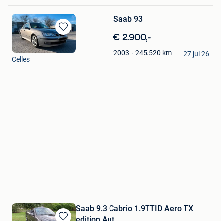
Saab 93
Bewaren
€ 2.900,-
in
maligo tony
245.520
km
2003
Mijn
27 jul 26
Celles
Favorieten
Saab 9.3 Cabrio 1.9TTID Aero TX
edition Aut.