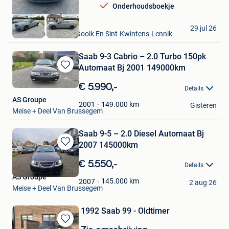
Onderhoudsboekje
Fireman
29 jul 26
Roosdaal+Deel Van Gooik En Sint-Kwintens-Lennik
Saab 9-3 Cabrio – 2.0 Turbo 150pk
Automaat Bj 2001 149000km
Bewaren
in
€ 5.990,-
Details
Mijn
AS Groupe
Favorieten
149.000
km
2001
Gisteren
Meise + Deel Van Brussegem
Saab 9-5 – 2.0 Diesel Automaat Bj
2007 145000km
Bewaren
in
€ 5.550,-
Details
Mijn
AS Groupe
Favorieten
145.000
km
2007
2 aug 26
Meise + Deel Van Brussegem
1992 Saab 99 - Oldtimer
Bewaren