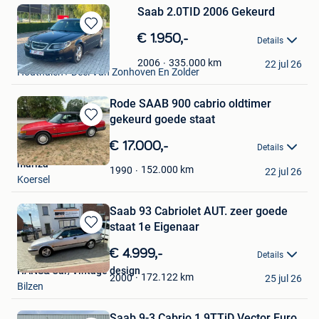
Saab 2.0TID 2006 Gekeurd
Bewaren
€ 1.950,-
Details
in
Alessia Berisha
Mijn
335.000
km
2006
22 jul 26
Houthalen+ Deel Van Zonhoven En Zolder
Favorieten
Rode SAAB 900 cabrio oldtimer
gekeurd goede staat
Bewaren
in
€ 17.000,-
Details
Mijn
mariza
Favorieten
152.000
km
1990
22 jul 26
Koersel
Saab 93 Cabriolet AUT. zeer goede
staat 1e Eigenaar
Bewaren
in
€ 4.999,-
Details
Mijn
HANS& Car/Vintage design
Favorieten
172.122
km
2000
25 jul 26
Bilzen
Saab 9-3 Cabrio 1.9TTiD Vector Euro