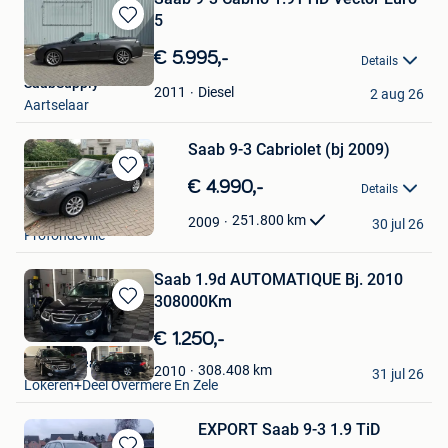
5
Bewaren
in
€ 5.995,-
Details
Mijn
SaabSupply
Favorieten
Diesel
2011
2 aug 26
Aartselaar
Saab 9-3 Cabriolet (bj 2009)
Bewaren
€ 4.990,-
Details
in
MP CAR
Mijn
251.800
km
2009
30 jul 26
Profondeville
Favorieten
Saab 1.9d AUTOMATIQUE Bj. 2010
308000Km
Bewaren
in
€ 1.250,-
Mijn
Top Cardeals
Favorieten
308.408
km
2010
31 jul 26
Lokeren+Deel Overmere En Zele
EXPORT Saab 9-3 1.9 TiD