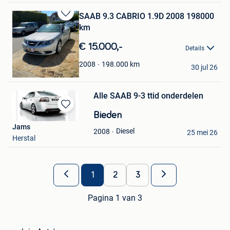
SAAB 9.3 CABRIO 1.9D 2008 198000
Bewaren
km
in
Mijn
€ 15.000,-
Details
Favorieten
Guy Descieux
198.000
km
2008
30 jul 26
Brasschaat
Alle SAAB 9-3 ttid onderdelen
Bewaren
Bieden
in
Jams
Diesel
2008
Mijn
25 mei 26
Herstal
Favorieten
1
2
3
Pagina 1 van 3