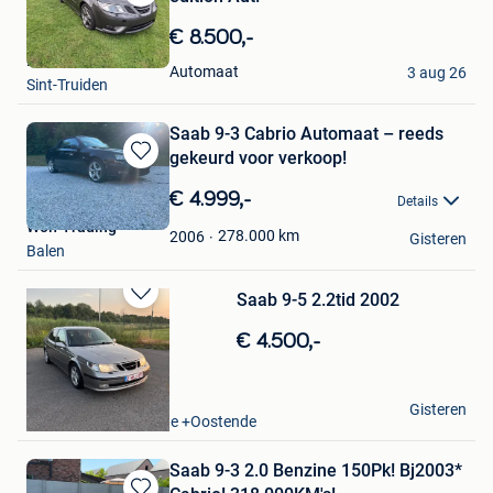
Bewaren
in
€ 8.500,-
Mijn
Hakan K.
Favorieten
Automaat
3 aug 26
Sint-Truiden
Saab 9-3 Cabrio Automaat – reeds
gekeurd voor verkoop!
Bewaren
in
€ 4.999,-
Details
Mijn
Wolf Trading
Favorieten
278.000
km
2006
Gisteren
Balen
Saab 9-5 2.2tid 2002
Bewaren
in
€ 4.500,-
Mijn
Favorieten
Justsanders _
Gisteren
Oostende Zandvoorde +Oostende
Saab 9-3 2.0 Benzine 150Pk! Bj2003*