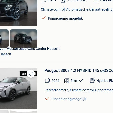
2025
3.225
km
Hybride 
Bewaren
in
Climate control, Automatische klimaatregeling,
Mijn
Favorieten
Financiering mogelijk
Van Mossel Used Cars Center Hasselt
Hasselt
Peugeot 3008 1.2 HYBRID 145 e-DSC
Bewaren
2026
5
km
Hybride El
in
Mijn
Parkeercamera, Climate control, Panoramad
Favorieten
Financiering mogelijk