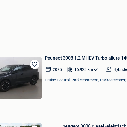
Peugeot 3008 1.2 MHEV Turbo allure 14
2025
16.923
km
Hybride
Bewaren
in
Cruise Control, Parkeercamera, Parkeersensor, 
Mijn
Favorieten
peugeot 3008 diesel -elektrisch