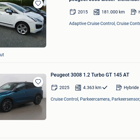
Bewaren
2015
181.000
km
in
Mijn
Adaptive Cruise Control, Cruise Contr
Favorieten
ut
Peugeot 3008 1.2 Turbo GT 145 AT
2025
4.363
km
Hybride 
Bewaren
in
Cruise Control, Parkeercamera, Parkeersensor,
Mijn
Favorieten