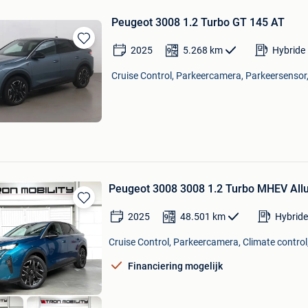
Peugeot 3008 1.2 Turbo GT 145 AT
2025
5.268
km
Hybride 
Bewaren
in
Cruise Control, Parkeercamera, Parkeersensor,
Mijn
Favorieten
Peugeot 3008 3008 1.2 Turbo MHEV A
Bewaren
2025
48.501
km
Hybride
in
Mijn
Cruise Control, Parkeercamera, Climate control,
Favorieten
Financiering mogelijk