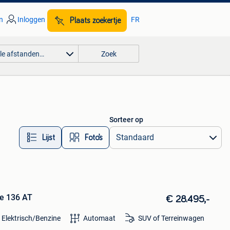
n
Inloggen
FR
Plaats zoekertje
lle afstanden…
Zoek
Sorteer op
Lijst
Foto’s
re 136 AT
€ 28.495,-
 Elektrisch/Benzine
Automaat
SUV of Terreinwagen