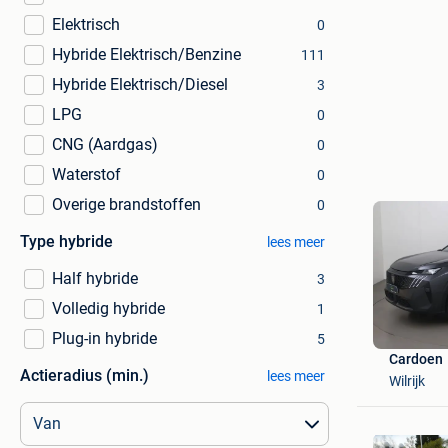
Elektrisch
0
Hybride Elektrisch/Benzine
111
Hybride Elektrisch/Diesel
3
LPG
0
CNG (Aardgas)
0
Waterstof
0
Overige brandstoffen
0
Type hybride
lees meer
Half hybride
3
Volledig hybride
1
Plug-in hybride
5
Cardoen
Actieradius (min.)
lees meer
Wilrijk