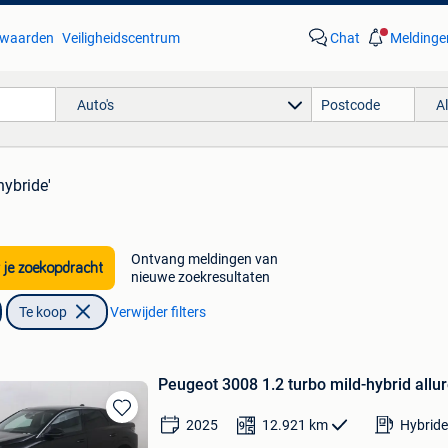
waarden
Veiligheidscentrum
Chat
Meldinge
Auto's
A
hybride'
Ontvang meldingen van
 je zoekopdracht
nieuwe zoekresultaten
Te koop
Verwijder filters
Peugeot 3008 1.2 turbo mild-hybrid allu
2025
12.921
km
Hybride
Bewaren
in