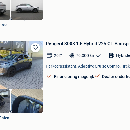
Van Mossel Opel Bree
Bree
Peugeot 3008 1.6 Hybrid 225 GT Blac
Bewaren
2021
70.000
km
Hybride
in
Mijn
Parkeerassistent, Adaptive Cruise Control, Trek
Favorieten
Financiering mogelijk
Dealer onderh
DS33-Cars
Balen