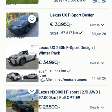
Mijn
95.500
km
2014
20 jul 26
Battice
Favorieten
Lexus UX F-Sport Design
Bewaren
€ 30.950,-
Details
in
Toyota Ciac
Mijn
67.817
km
2024
30 jun 26
Gentbrugge
Favorieten
Lexus UX 250h F-Sport Design |
Winter Pack
Bewaren
in
€ 34.990,-
Details
Mijn
Favorieten
13.561
km
2024
Toyota City Used Woluwe
11 jun 26
Alle milieu/emissie zones
Sint-Lambrechts-Woluwe
Lexus NX300H F-sport | 2.5i AWD |
Bewaren
97.000km | Full OPTIE!!
in
Mijn
€ 23.500,-
Details
Favorieten