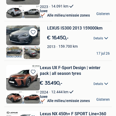
Mijn
Favorieten
14.091
km
2023
Toyota City Used Woluwe
Gisteren
Alle milieu/emissie zones
Woluwe-Saint-Lambert
LEXUS IS300 2013 159000km
Bewaren
€ 16.450,-
Details
in
Mijn
159.700
km
2013
Ozcars
Favorieten
17 jul 26
Meerbeke
Lexus UX F-Sport Design | winter
pack | all season tyres
Bewaren
in
€ 35.490,-
Details
Mijn
Favorieten
12.444
km
2024
Toyota City Used Woluwe
Gisteren
Alle milieu/emissie zones
Woluwe-Saint-Lambert
Lexus NX 450h+ F SPORT Line+360