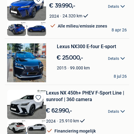
Bewaren
€ 39.990,-
Details
in
Mijn
24.320
km
2024
Favorieten
Alle milieu/emissie zones
Toyota City Brussels
8 apr 26
Bewaren
Wijnegem
in
Mijn
Lexus NX300 E-four E-sport
Favorieten
€ 25.000,-
Details
99.000
km
2015
saghalim
8 jul 26
Deurne
Lexus NX 450h+ PHEV F-Sport Line |
sunroof | 360 camera
Bewaren
in
€ 62.990,-
Details
Mijn
Favorieten
25.910
km
2024
Financiering mogelijk
Bravoauto Woluwe