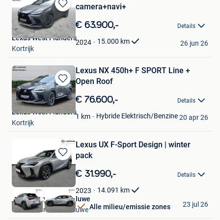
camera+navi+
Bewaren
in
€ 63.900,-
Details
Mijn
Lexus West Flanders
Favorieten
15.000
km
2024
26 jun 26
Kortrijk
Lexus NX 450h+ F SPORT Line +
Open Roof
Bewaren
in
€ 76.600,-
Details
Mijn
Lexus West Flanders
Favorieten
Hybride Elektrisch/Benzine
1
km
20 apr 26
Kortrijk
Lexus UX F-Sport Design | winter
pack
Bewaren
in
€ 31.990,-
Details
Mijn
Favorieten
14.091
km
2023
Toyota City Used Woluwe
23 jul 26
Alle milieu/emissie zones
Sint-Lambrechts-Woluwe