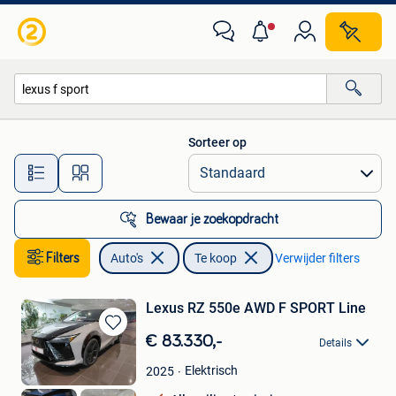
Auto's
Sorteer op
Alle afstanden…
Bewaar je zoekopdracht
Filters
Auto's
Te koop
Verwijder filters
Lexus RZ 550e AWD F SPORT Line
Bewaren
€ 83.330,-
Details
in
Mijn
Elektrisch
2025
Favorieten