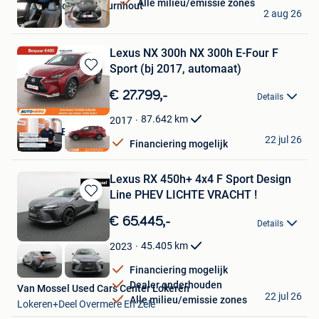
Alle milieu/emissie zones
Hedin Automotive Turnhout
2 aug 26
Turnhout
Lexus NX 300h NX 300h E-Four F
Sport (bj 2017, automaat)
Bewaren
in
€ 27.799,-
Details
Mijn
Favorieten
87.642
km
2017
Autohero België
22 jul 26
Financiering mogelijk
Brussel
Lexus RX 450h+ 4x4 F Sport Design
Line PHEV LICHTE VRACHT !
Bewaren
in
€ 65.445,-
Details
Mijn
Favorieten
45.405
km
2023
Financiering mogelijk
Dealer onderhouden
Van Mossel Used Cars Center Lokeren
22 jul 26
Alle milieu/emissie zones
Lokeren+Deel Overmere En Zele