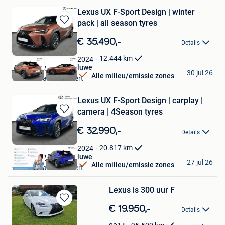
Lexus UX F-Sport Design | winter
pack | all season tyres
Bewaren
in
€ 35.490,-
Details
Mijn
Favorieten
12.444
km
2024
Toyota City Used Woluwe
30 jul 26
Alle milieu/emissie zones
Woluwe-Saint-Lambert
Lexus UX F-Sport Design | carplay |
camera | 4Season tyres
Bewaren
in
€ 32.990,-
Details
Mijn
Favorieten
20.817
km
2024
Toyota City Used Woluwe
27 jul 26
Alle milieu/emissie zones
Woluwe-Saint-Lambert
Lexus is 300 uur F
Bewaren
€ 19.950,-
Details
in
Garage hossay