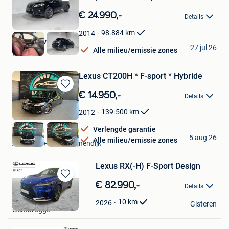
Bewaren
in
€ 24.990,-
Details
Mijn
Favorieten
98.884
km
2014
Provan Invest BV
27 jul 26
Alle milieu/emissie zones
Nazareth
Lexus CT200H * F-sport * Hybride ️
Bewaren
€ 14.950,-
Details
in
Mijn
139.500
km
2012
Favorieten
Verlengde garantie
MP Cars
5 aug 26
Alle milieu/emissie zones
Aarschot + Deel Begijnendijk
Lexus RX(-H) F-Sport Design
Bewaren
€ 82.990,-
Details
in
Toyota Ciac
Mijn
10
km
2026
Gisteren
Gentbrugge
Favorieten