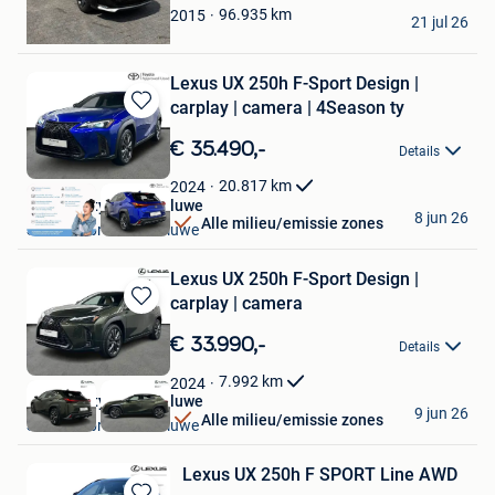
Gor
96.935
km
2015
21 jul 26
Mechelen
Lexus UX 250h F-Sport Design |
carplay | camera | 4Season ty
Bewaren
in
€ 35.490,-
Details
Mijn
Favorieten
20.817
km
2024
Toyota City Used Woluwe
8 jun 26
Alle milieu/emissie zones
Sint-Lambrechts-Woluwe
Lexus UX 250h F-Sport Design |
carplay | camera
Bewaren
in
€ 33.990,-
Details
Mijn
Favorieten
7.992
km
2024
Toyota City Used Woluwe
9 jun 26
Alle milieu/emissie zones
Sint-Lambrechts-Woluwe
Lexus UX 250h F SPORT Line AWD