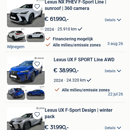
Lexus NX PHEV F-Sport Line |
sunroof | 360 camera
Bewaren
in
€ 61.990,-
Details
Mijn
Favorieten
25.910
km
2024
Financiering mogelijk
Bravoauto Woluwe
3 aug 26
Alle milieu/emissie zones
Wijnegem
Lexus UX F SPORT Line AWD
Bewaren
€ 38.990,-
Details
in
Mijn
24.320
km
2024
Favorieten
Alle milieu/emissie zones
Toyota City Brussels
22 jul 26
Wijnegem
Lexus UX F-Sport Design | winter
pack
Bewaren
in
€ 31.990,-
Details