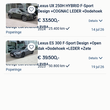
Lexus UX 250H HYBRID F-Sport
Design +COGNAC LEDER +Dodehoek
Bewaren
in
€ 33.500,-
Details
Mijn
Garage Luk Delanote BVBA
Favorieten
25.400
km
2024
14 jul 26
Poperinge
Lexus ES 300 F-Sport Design +Open
dak +Dodehoek +LEDER +Zete
Bewaren
in
€ 39.500,-
Details
Mijn
Garage Luk Delanote BVBA
Favorieten
50.800
km
2023
19 jul 26
Poperinge