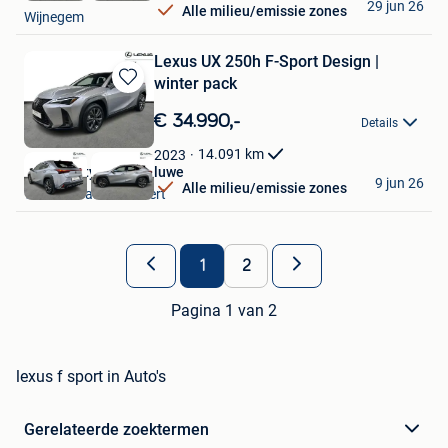
29 jun 26
Alle milieu/emissie zones
Wijnegem
Lexus UX 250h F-Sport Design |
winter pack
Bewaren
in
€ 34.990,-
Details
Mijn
Favorieten
14.091
km
2023
Toyota City Used Woluwe
9 jun 26
Alle milieu/emissie zones
Woluwe-Saint-Lambert
1
2
Pagina 1 van 2
lexus f sport in Auto's
Gerelateerde zoektermen