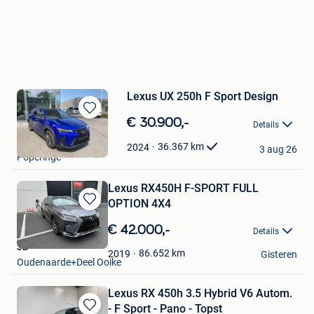
Lexus UX 250h F Sport Design
Bewaren
€ 30.900,-
Details
in
Garage Coppenolle
Mijn
36.367
km
2024
3 aug 26
Poperinge
Favorieten
Lexus RX450H F-SPORT FULL
OPTION 4X4
Bewaren
in
€ 42.000,-
Details
Mijn
JB
Favorieten
86.652
km
2019
Gisteren
Oudenaarde+Deel Ooike
Lexus RX 450h 3.5 Hybrid V6 Autom.
- F Sport - Pano - Topst