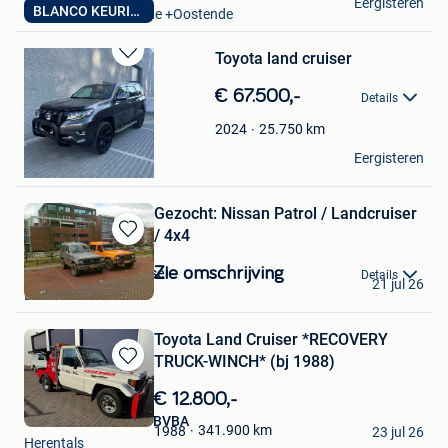
Eergisteren
BLANCO KEURING VV
Oostende Zandvoorde +Oostende
Toyota land cruiser
Bewaren
in
€ 67.500,-
Details
Mijn
Favorieten
25.750
km
2024
TY
Eergisteren
Sint-Martens-Lierde
Gezocht: Nissan Patrol / Landcruiser
/ 4x4
Bewaren
in
Zie omschrijving
Bedrijfswagens Kessel
Details
Mijn
21 jul 26
Bree
Favorieten
Toyota Land Cruiser *RECOVERY
TRUCK-WINCH* (bj 1988)
Bewaren
in
€ 12.800,-
Mijn
TLD Trucks en Vans BVBA
Favorieten
341.900
km
1988
23 jul 26
Herentals