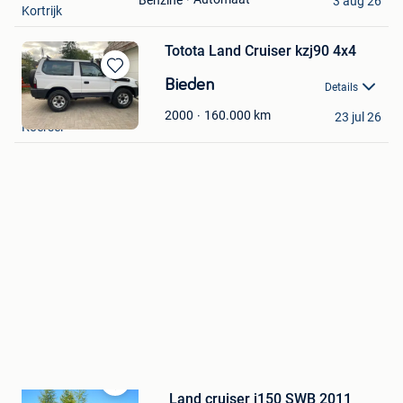
3 aug 26
Kortrijk
Totota Land Cruiser kzj90 4x4
Bewaren
Bieden
Details
in
Kevin
Mijn
160.000
km
2000
23 jul 26
Koersel
Favorieten
Land cruiser j150 SWB 2011
Bewaren