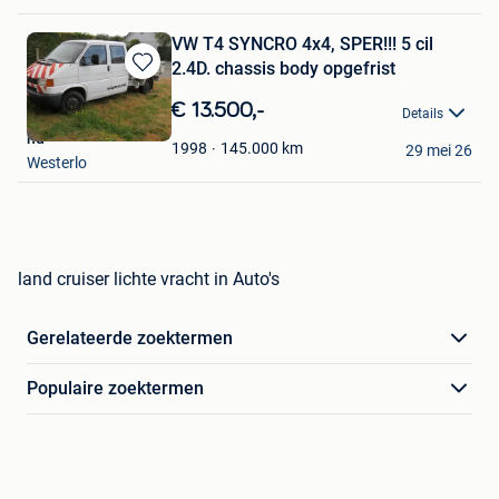
VW T4 SYNCRO 4x4, SPER!!! 5 cil
2.4D. chassis body opgefrist
Bewaren
in
€ 13.500,-
Details
Mijn
hd
Favorieten
145.000
km
1998
29 mei 26
Westerlo
land cruiser lichte vracht in Auto's
Gerelateerde zoektermen
Populaire zoektermen