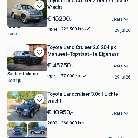
Toyota Land Cruiser 3 Deuren Lichte
Vracht
Bewaren
in
€ 15.200,-
Details
Mijn
Batena
Favorieten
222.500
km
2004
29 jul 26
Lede
Toyota Land Cruiser 2.8 204 pk
Manueel–Topstaat–1e Eigenaar
Bewaren
in
€ 45.750,-
Details
Mijn
Soetaert Motors
Favorieten
77.000
km
2021
29 jul 26
Kortrijk
Toyota Landcruiser 3.0d | Lichte
vracht
Bewaren
in
€ 10.950,-
Details
Mijn
Favorieten
360.000
km
2000
AUTO'S SIL