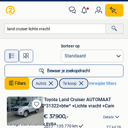
Auto's
Sorteer op
Alle afstanden…
Bewaar je zoekopdracht
Filters
Auto's
Te koop
Verwijder filters
Toyota Land Cruiser AUTOMAAT
*31322+btw* +Lichte vracht +Cam
Bewaren
in
€ 37.900,-
Details
Mijn
Garage Luk Delanote BVBA
Favorieten
135.770
km
2017
27 jul 26