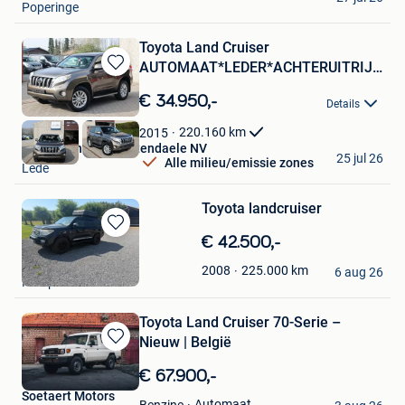
Poperinge
Toyota Land Cruiser
AUTOMAAT*LEDER*ACHTERUITRIJCAM
Bewaren
6
in
€ 34.950,-
Details
Mijn
Favorieten
220.160
km
2015
Garage Thomas Uyttendaele NV
25 jul 26
Alle milieu/emissie zones
Lede
Toyota landcruiser
Bewaren
€ 42.500,-
in
Tom Coegnarts
225.000
km
2008
Mijn
6 aug 26
Kampenhout
Favorieten
Toyota Land Cruiser 70-Serie –
Nieuw | België
Bewaren
in
€ 67.900,-
Mijn
Soetaert Motors
Favorieten
Automaat
Benzine