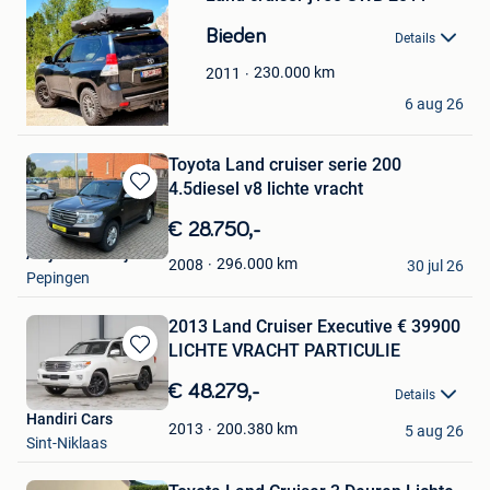
in
Bieden
Mijn
Details
Favorieten
230.000
km
2011
Vic Trpp
6 aug 26
Kortrijk
Toyota Land cruiser serie 200
4.5diesel v8 lichte vracht
Bewaren
in
€ 28.750,-
Mijn
Amj autobedrijf
Favorieten
296.000
km
2008
30 jul 26
Pepingen
2013 Land Cruiser Executive € 39900
LICHTE VRACHT PARTICULIE
Bewaren
in
€ 48.279,-
Details
Mijn
Handiri Cars
Favorieten
200.380
km
2013
5 aug 26
Sint-Niklaas