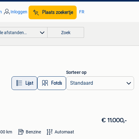
n
Inloggen
FR
Plaats zoekertje
lle afstanden…
Zoek
Sorteer op
Lijst
Foto’s
€ 11.000,-
500
km
Benzine
Automaat