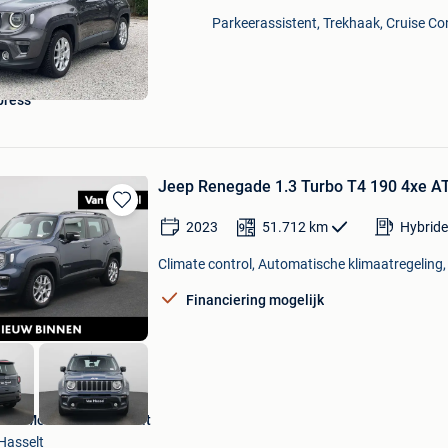
Mijn
Parkeerassistent, Trekhaak, Cruise Con
Favorieten
press
Jeep Renegade 1.3 Turbo T4 190 4xe A
Bewaren
2023
51.712
km
Hybride
in
Mijn
Climate control, Automatische klimaatregeling,
Favorieten
Financiering mogelijk
Van Mossel Fiat Hasselt
Hasselt