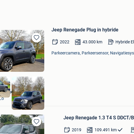
Jeep Renegade Plug in hybride
2022
43.000
km
Hybride E
Bewaren
in
Parkeercamera, Parkeersensor, Navigatiesys
Mijn
Favorieten
Garage Monteyne
Lo
Jeep Renegade 1.3 T4 S DDCT/
Bewaren
2019
109.491
km
in