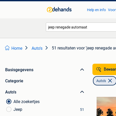
Help en info
Voor
51 resultaten
voor 'jeep renegade 
Home
Auto's
Basisgegevens
Bewaar
Categorie
Auto's
Auto's
Alle zoekertjes
Jeep
51