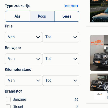
Type zoekertje
lees meer
fares yos
Alle
Koop
Lease
Eeklo
Prijs
Bouwjaar
Kilometerstand
Brandstof
Benzine
29
Diesel
3