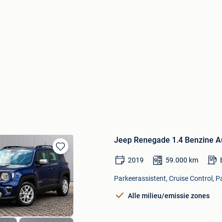
Jeep Renegade 1.4 Benzine Au
Bewaren
2019
59.000
km
in
Mijn
Parkeerassistent, Cruise Control, P
Favorieten
Alle milieu/emissie zones