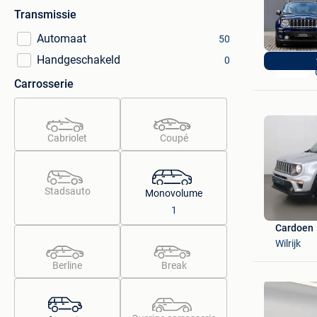
Transmissie
Automaat
50
Handgeschakeld
0
Carrosserie
Cabriolet
Coupé
Stadsauto
Monovolume
1
Cardoen
Wilrijk
Berline
Break