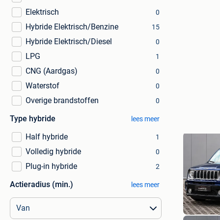
Elektrisch
0
Hybride Elektrisch/Benzine
15
Hybride Elektrisch/Diesel
0
LPG
1
CNG (Aardgas)
0
Waterstof
0
Overige brandstoffen
0
Type hybride
lees meer
Half hybride
1
Volledig hybride
0
Plug-in hybride
2
Actieradius (min.)
lees meer