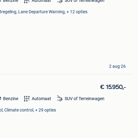
Benzine
Automaat
SUV of Terreinwagen
tregeling, Lane Departure Warning, + 12 opties
2 aug 26
€ 15.950,-
Benzine
Automaat
SUV of Terreinwagen
l, Climate control, + 29 opties