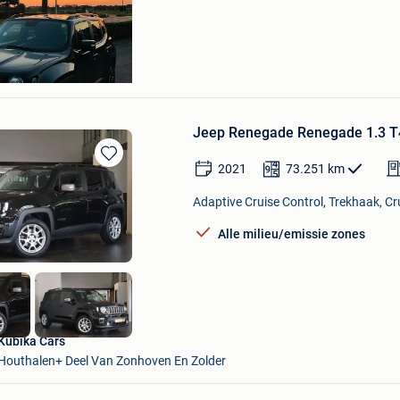
ef
Jeep Renegade Renegade 1.3 T4
2021
73.251
km
Bewaren
in
Adaptive Cruise Control, Trekhaak, Cru
Mijn
Favorieten
Alle milieu/emissie zones
Kubika Cars
Houthalen+ Deel Van Zonhoven En Zolder