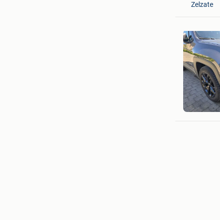
Zelzate
Jonatha
Leuven