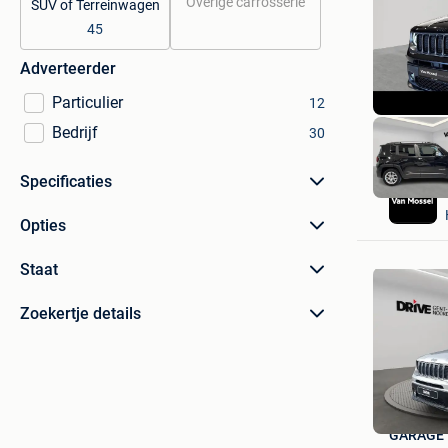
Overige carrosserie
SUV of Terreinwagen
45
Adverteerder
Particulier
12
Bedrijf
30
Specificaties
Opties
Staat
Zoekertje details
GARAGE 