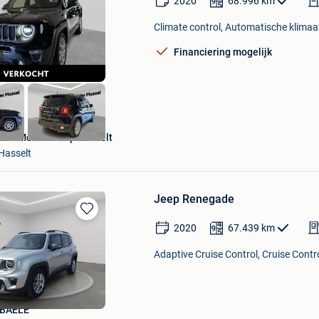
2020
68.996
km
in
Mijn
Climate control, Automatische klimaa
Favorieten
Financiering mogelijk
Van Mossel Jeep Hasselt
Hasselt
Jeep Renegade
Bewaren
2020
67.439
km
in
Mijn
Adaptive Cruise Control, Cruise Contro
Favorieten
BAELE