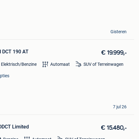
Gisteren
d DCT 190 AT
€ 19.999,-
 Elektrisch/Benzine
Automaat
SUV of Terreinwagen
pties
7 jul 26
DDCT Limited
€ 15.480,-