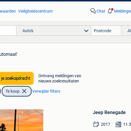
waarden
Veiligheidscentrum
Chat
Meldinge
Auto's
A
automaat'
Ontvang meldingen van
 je zoekopdracht
nieuwe zoekresultaten
Bewaren
Te koop
Verwijder filters
in
Mijn
Favorieten
Jeep Renegade
2017
11.