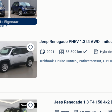
ELS Automotive Group
1e Eigenaar
Genk
Jeep Renegade PHEV 1.3 t4 AWD limite
2021
58.899
km
Hybride
Bewaren
in
Trekhaak, Cruise Control, Parkeersensor, + 12 o
Mijn
Favorieten
Jeep Renegade 1.3 T4 150 4x2 
Bewaren