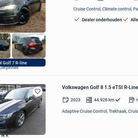
in
Mijn
Cruise Control, Climate control, P
Favorieten
Dealer onderhouden
All
Adriano
 Golf 7 R-line
Gerpinnes
Volkswagen Golf 8 1.5 eTSI R-Li
Bewaren
2023
44.928
km
in
Mijn
Adaptive Cruise Control, Trekhaak, Cruis
Favorieten
 N.V.