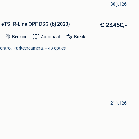
30 jul 26
5 eTSI R-Line OPF DSG (bj 2023)
€ 23.450,-
Benzine
Automaat
Break
Control, Parkeercamera, + 43 opties
21 jul 26