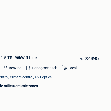
I 1.5 TSI 96kW R-Line
€ 22.495,-
Benzine
Handgeschakeld
Break
ntrol, Climate control, + 21 opties
lle milieu/emissie zones