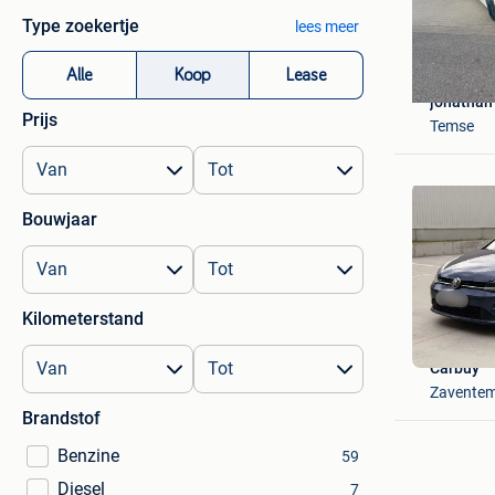
Type zoekertje
lees meer
Alle
Koop
Lease
jonathan
Prijs
Temse
Bouwjaar
Kilometerstand
Carbuy
Zavente
Brandstof
Benzine
59
Diesel
7