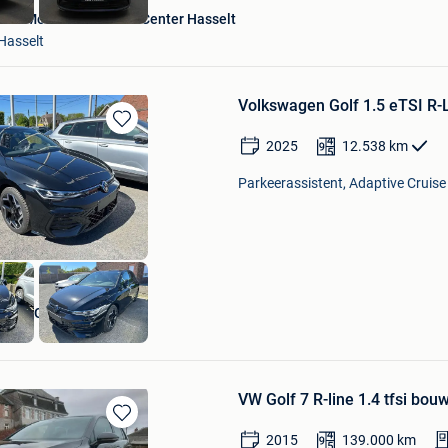
Van Mossel Used Cars Center Hasselt
Hasselt
Volkswagen Golf 1.5 eTSI R-L
Bewaren
2025
12.538
km
in
Mijn
Parkeerassistent, Adaptive Cruise 
Favorieten
GARAGE NEIRYNCK
Zulte
VW Golf 7 R-line 1.4 tfsi bou
Bewaren
2015
139.000
km