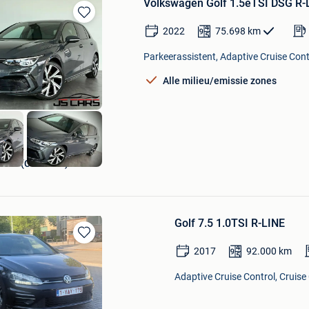
Volkswagen Golf 1.5eTSI DSG 
Bewaren
2022
75.698
km
in
Mijn
Parkeerassistent, Adaptive Cruise Contr
Favorieten
Alle milieu/emissie zones
Mons (Cuesmes)
Golf 7.5 1.0TSI R-LINE
Bewaren
2017
92.000
km
in
Mijn
Adaptive Cruise Control, Cruise
Favorieten