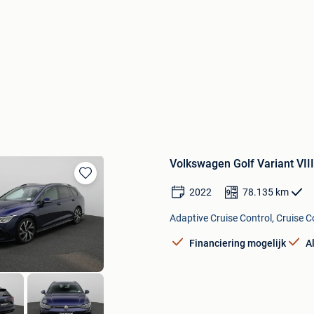
Volkswagen Golf Variant VII
Bewaren
2022
78.135
km
in
Mijn
Adaptive Cruise Control, Cruise Co
Favorieten
Financiering mogelijk
A