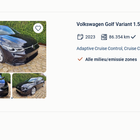
Volkswagen Golf Variant 1.
Bewaren
2023
86.354
km
in
Mijn
Adaptive Cruise Control, Cruise 
Favorieten
Alle milieu/emissie zones
DEL JOS SCREURS