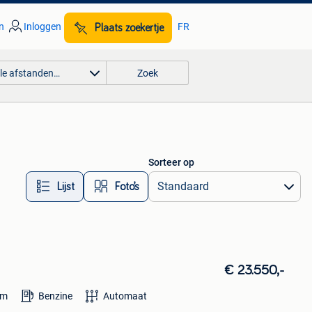
n
Inloggen
FR
Plaats zoekertje
lle afstanden…
Zoek
Sorteer op
Lijst
Foto’s
€ 23.550,-
km
Benzine
Automaat