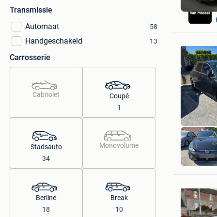
Transmissie
Automaat
58
Handgeschakeld
13
Carrosserie
Cabriolet
Coupé
1
Monovolume
Stadsauto
34
Berline
Break
18
10