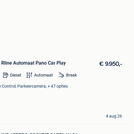
i Rline Automaat Pano Car Play
€ 9.950,-
Diesel
Automaat
Break
e Control, Parkeercamera, + 47 opties
4 aug 26