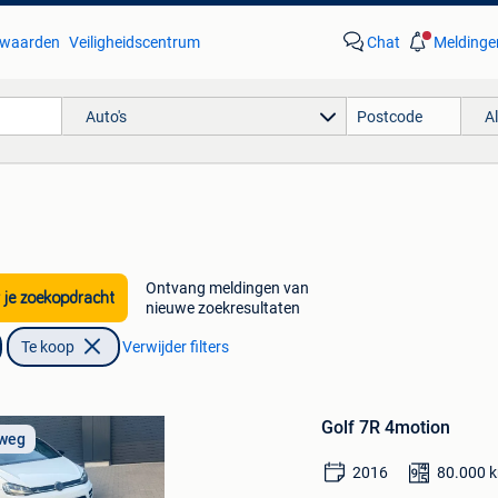
waarden
Veiligheidscentrum
Chat
Meldinge
Auto's
A
Ontvang meldingen van
 je zoekopdracht
nieuwe zoekresultaten
Te koop
Verwijder filters
Bewaren
in
Golf 7R 4motion
Mijn
 weg
Favorieten
2016
80.000