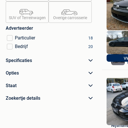
SUV of Terreinwagen
Overige carrosserie
Adverteerder
Particulier
18
Bedrijf
20
VW
Specificaties
Opties
Staat
Zoekertje details
Nijsmans