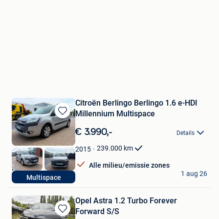
Citroën Berlingo Berlingo 1.6 e-HDI
Millennium Multispace
Bewaren
in
€ 3.990,-
Details
Mijn
Favorieten
239.000
km
2015
Alle milieu/emissie zones
Nico
1 aug 26
Multispace
Dilbeek
Opel Astra 1.2 Turbo Forever
Forward S/S
Bewaren