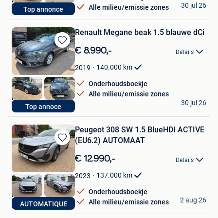
Nico
30 jul 26
Alle milieu/emissie zones
Top annonce
Dilbeek
Renault Megane beak 1.5 blauwe dCi
Bewaren
€ 8.990,-
Details
in
Mijn
140.000
km
2019
Favorieten
Onderhoudsboekje
Alle milieu/emissie zones
Nico
30 jul 26
Top annoce
Dilbeek
Peugeot 308 SW 1.5 BlueHDI ACTIVE
(EU6.2) AUTOMAAT
Bewaren
in
€ 12.990,-
Details
Mijn
Favorieten
137.000
km
2023
Onderhoudsboekje
Nico
2 aug 26
Alle milieu/emissie zones
AUTOMATIQUE
Dilbeek