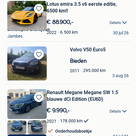
Lotus emira 3.5 v6 eerste editie,
6500 km!!
Bewaren
in
€ 88.900,-
Details
Mijn
Christophe Grandjean
Favorieten
6.500
km
2022
30 jul 26
Jambes
Volvo V50 Euro5
Bewaren
Bieden
in
295.000
km
2011
Mijn
corleone
3 aug 26
Favorieten
Laarne
Renault Megane Megane SW 1.5
blauwe dCi Edition (EU6D)
Bewaren
in
€ 9.990,-
Details
Mijn
Favorieten
178.000
km
2021
Onderhoudsboekje
Nico