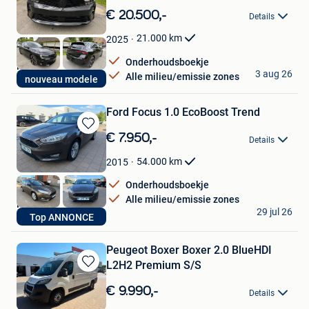
in
€ 20.500,-
Details
Mijn
Favorieten
21.000
km
2025
Onderhoudsboekje
Nico
3 aug 26
Alle milieu/emissie zones
nouveau modele
Dilbeek
Ford Focus 1.0 EcoBoost Trend
Bewaren
€ 7.950,-
Details
in
Mijn
54.000
km
2015
Favorieten
Onderhoudsboekje
Alle milieu/emissie zones
Nico
29 jul 26
Top ANNONCE
Dilbeek
Peugeot Boxer Boxer 2.0 BlueHDI
L2H2 Premium S/S
Bewaren
in
€ 9.990,-
Details
Mijn