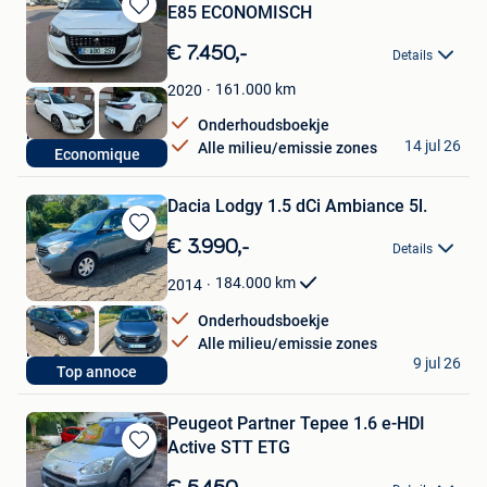
E85 ECONOMISCH
Bewaren
in
€ 7.450,-
Details
Mijn
Favorieten
161.000
km
2020
Onderhoudsboekje
Nico
14 jul 26
Alle milieu/emissie zones
Economique
Dilbeek
Dacia Lodgy 1.5 dCi Ambiance 5l.
Bewaren
€ 3.990,-
Details
in
Mijn
184.000
km
2014
Favorieten
Onderhoudsboekje
Alle milieu/emissie zones
Nico
9 jul 26
Top annoce
Dilbeek
Peugeot Partner Tepee 1.6 e-HDI
Active STT ETG
Bewaren
in