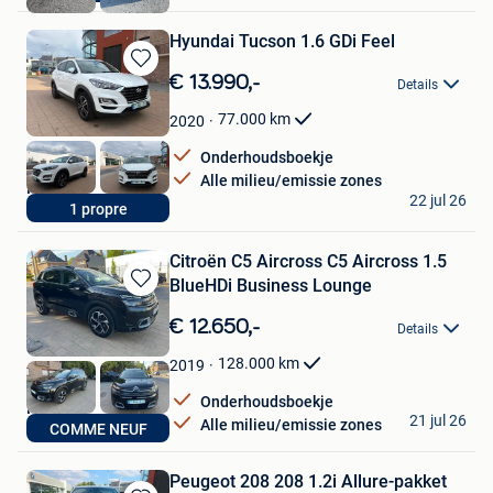
Hyundai Tucson 1.6 GDi Feel
Bewaren
€ 13.990,-
Details
in
Mijn
77.000
km
2020
Favorieten
Onderhoudsboekje
Alle milieu/emissie zones
Nico
22 jul 26
1 propre
Dilbeek
Citroën C5 Aircross C5 Aircross 1.5
BlueHDi Business Lounge
Bewaren
in
€ 12.650,-
Details
Mijn
Favorieten
128.000
km
2019
Onderhoudsboekje
Nico
21 jul 26
Alle milieu/emissie zones
COMME NEUF
Dilbeek
Peugeot 208 208 1.2i Allure-pakket