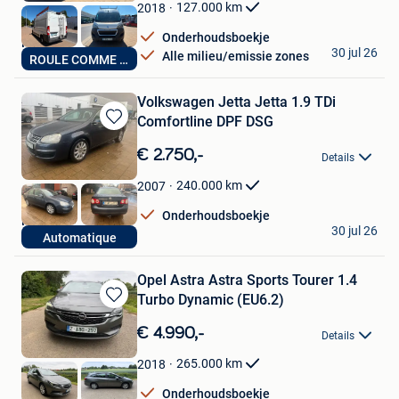
Favorieten
127.000
km
2018
Onderhoudsboekje
Nico
30 jul 26
Alle milieu/emissie zones
ROULE COMME NEUF
Dilbeek
Volkswagen Jetta Jetta 1.9 TDi
Comfortline DPF DSG
Bewaren
in
€ 2.750,-
Details
Mijn
Favorieten
240.000
km
2007
Onderhoudsboekje
Nico
30 jul 26
Automatique
Dilbeek
Opel Astra Astra Sports Tourer 1.4
Turbo Dynamic (EU6.2)
Bewaren
in
€ 4.990,-
Details
Mijn
Favorieten
265.000
km
2018
Onderhoudsboekje