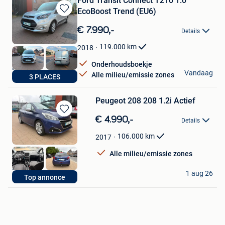
Ford Transit Connect T210 1.0
EcoBoost Trend (EU6)
Bewaren
in
€ 7.990,-
Details
Mijn
Favorieten
119.000
km
2018
Onderhoudsboekje
Nico
Vandaag
Alle milieu/emissie zones
3 PLACES
Dilbeek
Peugeot 208 208 1.2i Actief
Bewaren
€ 4.990,-
Details
in
Mijn
106.000
km
2017
Favorieten
Alle milieu/emissie zones
Nico
1 aug 26
Top annonce
Dilbeek