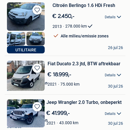
Citroën Berlingo 1.6 HDi Fresh
Bewaren
€ 2.450,-
Details
in
Mijn
278.000
km
2013
Favorieten
Alle milieu/emissie zones
Nico
26 jul 26
UTILITAIRE
Dilbeek
Fiat Ducato 2.3 jtd, BTW aftrekbaar
Bewaren
€ 18.999,-
Details
in
Christophe Grandjean
Mijn
75.000
km
2021
30 jul 26
Favorieten
Jambes
Jeep Wrangler 2.0 Turbo, onbeperkt
Bewaren
€ 41.999,-
Details
in
Christophe Grandjean
Mijn
43.000
km
2021
30 jul 26
Jambes
Favorieten