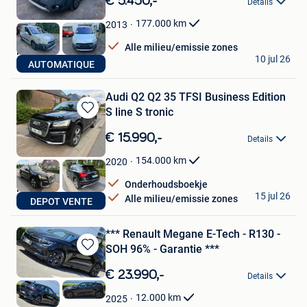
€ 5.450,-
Details
Mijn
Favorieten
177.000
km
2013
Alle milieu/emissie zones
Nico
10 jul 26
AUTOMATIQUE
Dilbeek
Audi Q2 Q2 35 TFSI Business Edition
S line S tronic
Bewaren
in
€ 15.990,-
Details
Mijn
Favorieten
154.000
km
2020
Onderhoudsboekje
Nico
15 jul 26
Alle milieu/emissie zones
DEPOT VENTE
Dilbeek
*** Renault Megane E-Tech - R130 -
SOH 96% - Garantie ***
Bewaren
in
€ 23.990,-
Details
Mijn
Favorieten
12.000
km
2025