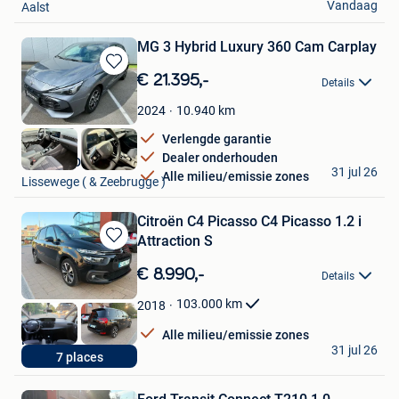
Vandaag
Aalst
MG 3 Hybrid Luxury 360 Cam Carplay
Bewaren
€ 21.395,-
Details
in
Mijn
10.940
km
2024
Favorieten
Verlengde garantie
Dealer onderhouden
GARAGE DECLERCK
31 jul 26
Alle milieu/emissie zones
Lissewege ( & Zeebrugge )
Citroën C4 Picasso C4 Picasso 1.2 i
Attraction S
Bewaren
in
€ 8.990,-
Details
Mijn
Favorieten
103.000
km
2018
Alle milieu/emissie zones
Nico
31 jul 26
7 places
Dilbeek