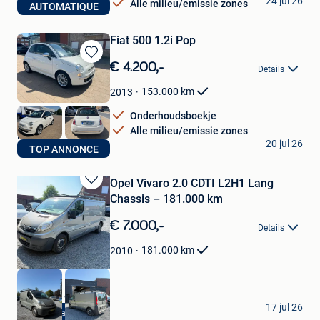
24 jul 26
Alle milieu/emissie zones
AUTOMATIQUE
Dilbeek
Fiat 500 1.2i Pop
Bewaren
€ 4.200,-
Details
in
Mijn
153.000
km
2013
Favorieten
Onderhoudsboekje
Alle milieu/emissie zones
Nico
20 jul 26
TOP ANNONCE
Dilbeek
Opel Vivaro 2.0 CDTI L2H1 Lang
Bewaren
Chassis – 181.000 km
in
Mijn
€ 7.000,-
Details
Favorieten
181.000
km
2010
AAmotors Wvl
17 jul 26
Garantie
Ingelmunster