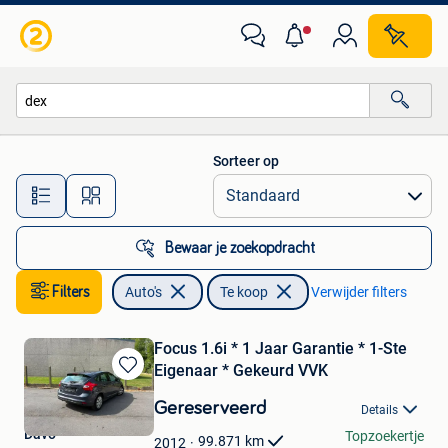
Auto's
Sorteer op
Alle afstanden…
Bewaar je zoekopdracht
Filters
Auto's
Te koop
Verwijder filters
Focus 1.6i * 1 Jaar Garantie * 1-Ste
Eigenaar * Gekeurd VVK
Bewaren
in
Gereserveerd
Details
Mijn
Davo
Topzoekertje
Favorieten
99.871
km
2012