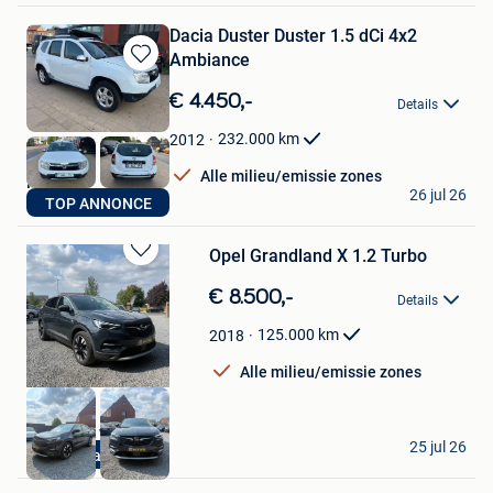
Dacia Duster Duster 1.5 dCi 4x2
Ambiance
Bewaren
in
€ 4.450,-
Details
Mijn
Favorieten
232.000
km
2012
Alle milieu/emissie zones
Nico
26 jul 26
TOP ANNONCE
Dilbeek
Opel Grandland X 1.2 Turbo
Bewaren
in
€ 8.500,-
Details
Mijn
Favorieten
125.000
km
2018
Alle milieu/emissie zones
AAmotors Wvl
25 jul 26
Garantie
Ingelmunster