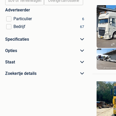
SUV of Terreinwagen
Overige carrosserie
Adverteerder
Particulier
6
Bedrijf
67
Specificaties
Opties
Staat
Zoekertje details