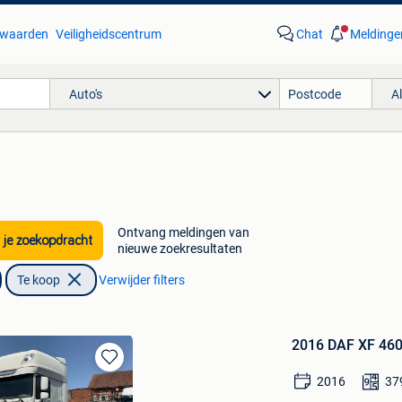
waarden
Veiligheidscentrum
Chat
Meldinge
Auto's
A
Ontvang meldingen van
 je zoekopdracht
nieuwe zoekresultaten
Te koop
Verwijder filters
2016 DAF XF 46
Bewaren
2016
37
in