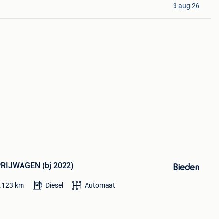
3 aug 26
PRIJWAGEN (bj 2022)
Bieden
.123
km
Diesel
Automaat