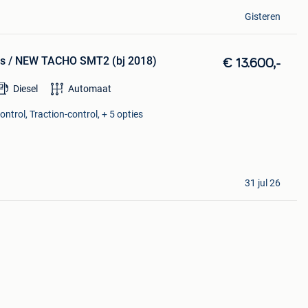
Gisteren
ces / NEW TACHO SMT2 (bj 2018)
€ 13.600,-
Diesel
Automaat
ntrol, Traction-control, + 5 opties
31 jul 26