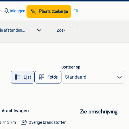
n
Inloggen
FR
Plaats zoekertje
lle afstanden…
Zoek
Sorteer op
Lijst
Foto’s
0 Vrachtwagen
Zie omschrijving
9.413
km
Overige brandstoffen