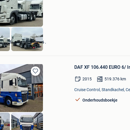
Mijn
Favorieten
MAN TGL 15.250 EURO6 .
Veen
DAF XF 106.440 EURO 6/ I
Bewaren
2015
519.376
km
in
Mijn
Cruise Control, Standkachel, Ce
Favorieten
Onderhoudsboekje