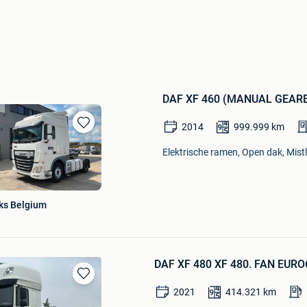
DAF XF 460 (MANUAL GEARB
2014
999.999
km
Bewaren
in
Elektrische ramen, Open dak, Mist
Mijn
Favorieten
cks Belgium
DAF XF 480 XF 480. FAN EURO6
Bewaren
2021
414.321
km
in