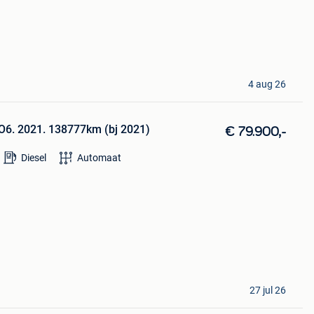
4 aug 26
6. 2021. 138777km (bj 2021)
€ 79.900,-
Diesel
Automaat
27 jul 26