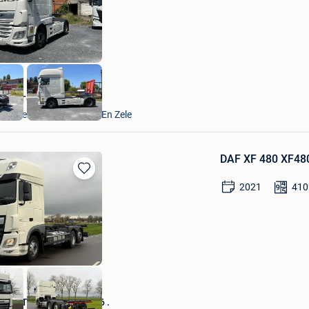
Mijn
Favorieten
VAVATO Auctions
Lokeren+Deel Overmere En Zele
DAF XF 480 XF480
Bewaren
2021
410
in
Mijn
Favorieten
MAN TGL 15.250 EURO6 .