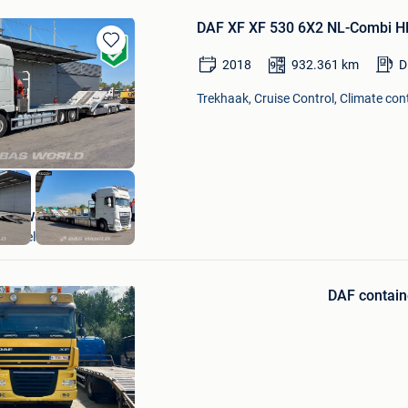
DAF XF XF 530 6X2 NL-Combi H
Bewaren
2018
932.361
km
D
in
Mijn
Trekhaak, Cruise Control, Climate cont
Favorieten
BAS World B.V.
Veghel
Bewaren
in
DAF contai
Mijn
Favorieten