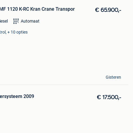
MF 1120 K-RC Kran Crane Transpor
€ 65.900,-
iesel
Automaat
rol, + 10 opties
Gisteren
nersysteem 2009
€ 17.500,-