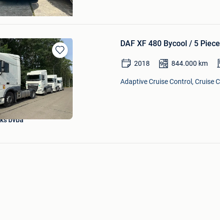
 HOUSE
DAF XF 480 Bycool / 5 Pie
Bewaren
2018
844.000
km
in
Mijn
Adaptive Cruise Control, Cruise Co
Favorieten
ks bvba