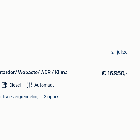
21 jul 26
ntarder/ Webasto/ ADR / Klima
€ 16.950,-
Diesel
Automaat
ntrale vergrendeling, + 3 opties