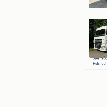
JULIE’S
Schoten
JDG Truc
Hulshout