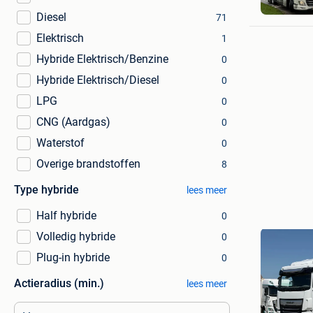
Diesel
71
Elektrisch
1
Hybride Elektrisch/Benzine
0
Hybride Elektrisch/Diesel
0
LPG
0
CNG (Aardgas)
0
Waterstof
0
Overige brandstoffen
8
Type hybride
lees meer
Half hybride
0
Volledig hybride
0
Plug-in hybride
0
Actieradius (min.)
lees meer