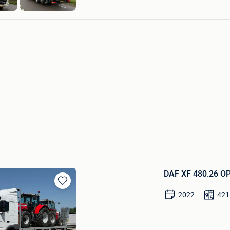
Veen
DAF XF 480.26 O
Bewaren
2022
421
in
Mijn
Favorieten