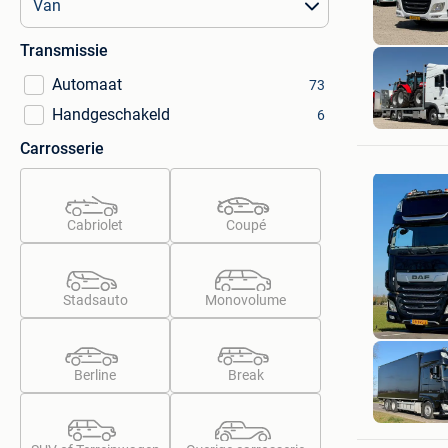
Transmissie
Automaat
73
Handgeschakeld
6
Carrosserie
Cabriolet
Coupé
Stadsauto
Monovolume
Berline
Break