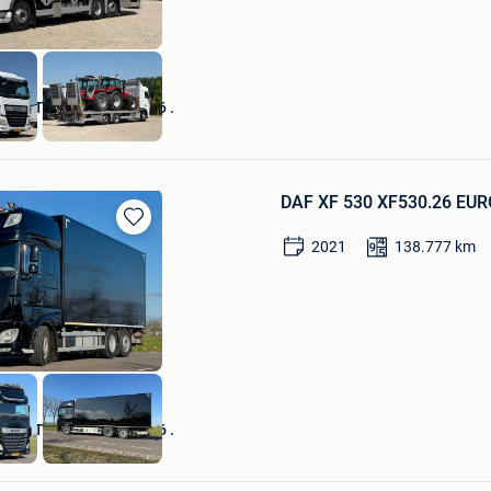
MAN TGL 15.250 EURO6 .
Veen
DAF XF 530 XF530.26 EURO
Bewaren
2021
138.777
km
in
Mijn
Favorieten
MAN TGL 15.250 EURO6 .
Veen