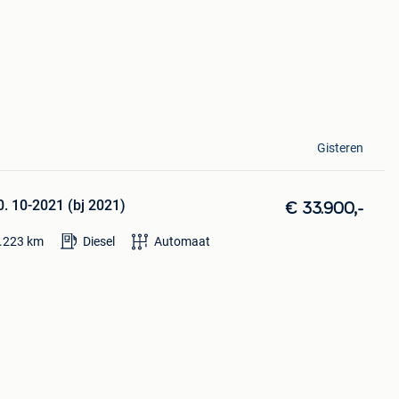
Gisteren
. 10-2021 (bj 2021)
€ 33.900,-
.223
km
Diesel
Automaat