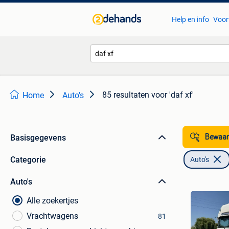
Help en info
Voor
85 resultaten
voor 'daf xf'
Home
Auto's
Basisgegevens
Bewaar
Categorie
Auto's
Auto's
Alle zoekertjes
Vrachtwagens
81