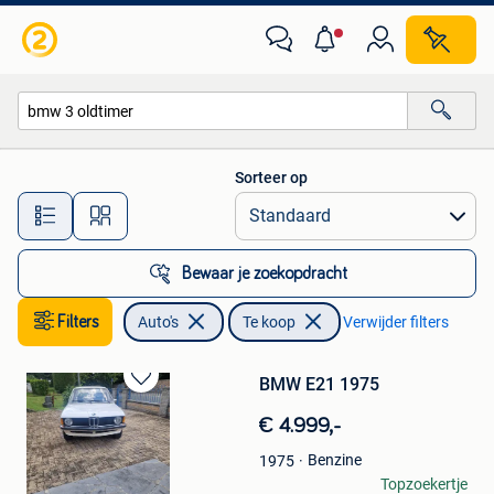
Auto's
Sorteer op
Alle afstanden…
Bewaar je zoekopdracht
Filters
Auto's
Te koop
Verwijder filters
BMW E21 1975
Bewaren
in
€ 4.999,-
Mijn
Favorieten
Benzine
1975
Thierry
Topzoekertje