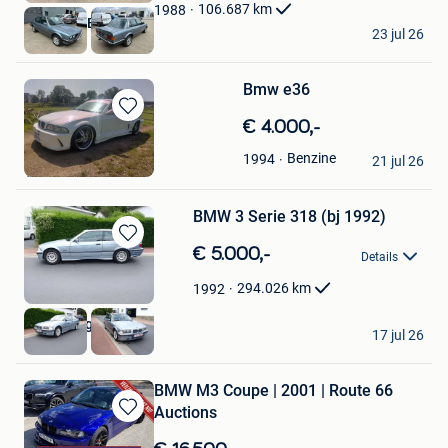
Favorieten
106.687
km
1988
Autoweld BV
23 jul 26
Ravels
Bmw e36
Bewaren
€ 4.000,-
in
taylor
Benzine
1994
Mijn
21 jul 26
Tubize
Favorieten
BMW 3 Serie 318 (bj 1992)
Bewaren
€ 5.000,-
Details
in
Mijn
294.026
km
1992
Favorieten
Auto's Serge
17 jul 26
Hekelgem
BMW M3 Coupe | 2001 | Route 66
Auctions
Bewaren
in