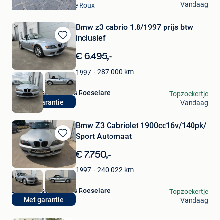
Vandaag
Courcelles + Partie De Roux
Bmw z3 cabrio 1.8/1997 prijs btw
inclusief
Bewaren
in
€ 6.495,-
Mijn
Favorieten
287.000
km
1997
Lichte Bestelwagens Roeselare
Topzoekertje
Met garantie
Vandaag
Roeselare
Bmw Z3 Cabriolet 1900cc16v/140pk/
Sport Automaat
Bewaren
in
€ 7.750,-
Mijn
Favorieten
240.022
km
1997
Lichte Bestelwagens Roeselare
Topzoekertje
Met garantie
Vandaag
Roeselare