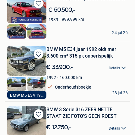
Bewaren
€ 50.500,-
in
999.999
km
1989
Mijn
Favorieten
Route 66 Auctions
24 jul 26
Waalwijk
BMW M5 E34 jaar 1992 oldtimer
3.600 cm³ 315 pk onberispelijk
Bewaren
in
€ 33.900,-
Details
Mijn
Favorieten
160.000
km
1992
Onderhoudsboekje
Adriano
28 jul 26
BMW M5 E34 1992
Gerpinnes
BMW 3 Serie 316 ZEER NETTE
STAAT ZIE FOTO'S GEEN ROEST
Bewaren
in
€ 12.750,-
Details
Mijn