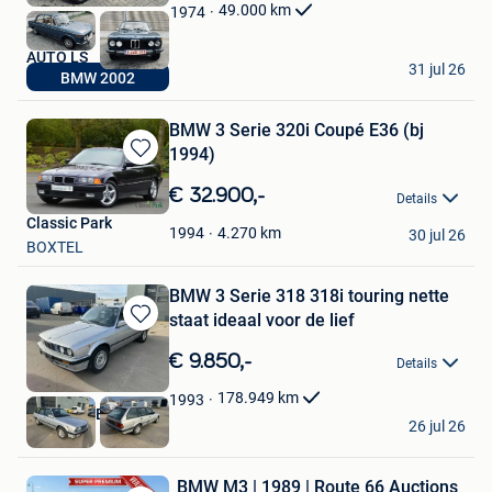
49.000
km
1974
Mijn
Favorieten
AUTO LS
31 jul 26
BMW 2002
Erembodegem
BMW 3 Serie 320i Coupé E36 (bj
1994)
Bewaren
in
€ 32.900,-
Details
Mijn
Classic Park
Favorieten
4.270
km
1994
30 jul 26
BOXTEL
BMW 3 Serie 318 318i touring nette
staat ideaal voor de lief
Bewaren
in
€ 9.850,-
Details
Mijn
Favorieten
178.949
km
1993
Autoweld BV
26 jul 26
Ravels
BMW M3 | 1989 | Route 66 Auctions