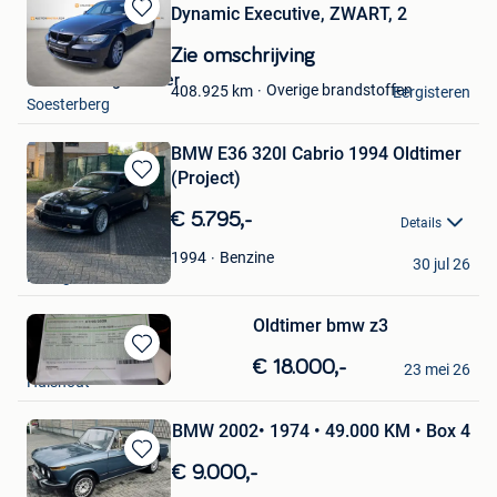
Dynamic Executive, ZWART, 2
Bewaren
in
Zie omschrijving
Mijn
Onlineveilingmeester
Favorieten
Overige brandstoffen
408.925
km
Eergisteren
Soesterberg
BMW E36 320I Cabrio 1994 Oldtimer
(Project)
Bewaren
in
€ 5.795,-
Details
Mijn
Favorieten
Sjorre
Benzine
1994
30 jul 26
Beringen
Oldtimer bmw z3
louis
Bewaren
€ 18.000,-
23 mei 26
Hulshout
in
Mijn
Favorieten
BMW 2002• 1974 • 49.000 KM • Box 4
Bewaren
€ 9.000,-
in