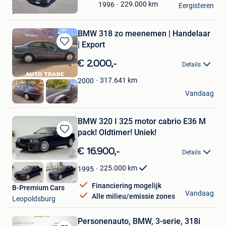
229.000
km
1996
Mijn
Eergisteren
Dessel
Favorieten
BMW 318 zo meenemen | Handelaar
| Export
Bewaren
in
€ 2.000,-
Details
Mijn
Favorieten
317.641
km
2000
Autotrade
Vandaag
Hasselt
BMW 320 I 325 motor cabrio E36 M
pack! Oldtimer! Uniek!
Bewaren
in
€ 16.900,-
Details
Mijn
Favorieten
225.000
km
1995
Financiering mogelijk
B-Premium Cars
Vandaag
Alle milieu/emissie zones
Leopoldsburg
Personenauto, BMW, 3-serie, 318i