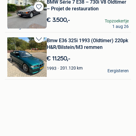
BMW Série 7 E38 – 730i V8 Oldtimer
– Projet de restauration
Bewaren
in
€ 3.500,-
Romain
Topzoekertje
Mijn
1 aug 26
Oudergem
Favorieten
Bmw E36 325i 1993 (Oldtimer) 220pk
Bewaren
H&R/Bilstein/M3 remmen
in
Mijn
€ 11.250,-
Favorieten
marco
201.120
km
1993
Eergisteren
Antwerpen