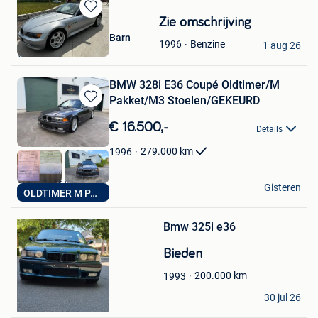
Bewaren
Zie omschrijving
in
Highstreet Oldtimer Barn
Benzine
1996
Mijn
1 aug 26
Wuustwezel
Favorieten
BMW 328i E36 Coupé Oldtimer/M
Pakket/M3 Stoelen/GEKEURD
Bewaren
in
€ 16.500,-
Details
Mijn
Favorieten
279.000
km
1996
Ultra Cars Mol
Gisteren
OLDTIMER M PAKKET
Bewaren
Mol
in
Mijn
Bmw 325i e36
Favorieten
Bieden
200.000
km
1993
Mathias Vaes
30 jul 26
Heusden