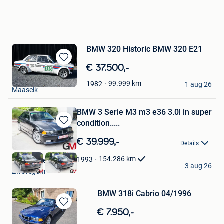
BMW 320 Historic BMW 320 E21
Bewaren
€ 37.500,-
in
Garage Lambers
99.999
km
1982
Mijn
1 aug 26
Maaseik
Favorieten
BMW 3 Serie M3 m3 e36 3.0l in super
condition.....
Bewaren
in
€ 39.999,-
Details
Mijn
Favorieten
154.286
km
1993
Garage Messiaen
3 aug 26
Zwevegem
BMW 318i Cabrio 04/1996
Bewaren
€ 7.950,-
in
Ann Staes