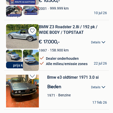
€ 16.500,-
Mijn
Favorieten
999.999
km
2001
Route 66 Auctions
10 jul 26
Waalwijk
BMW Z3 Roadster 2.8i / 192 pk /
WIDE BODY / TOPSTAAT
Bewaren
in
€ 17.000,-
Details
Mijn
Favorieten
158.900
km
1997
Dealer onderhouden
Gi
22 jul 26
Alle milieu/emissie zones
prijs knaller
Waasmunster
Bmw e3 oldtimer 1971 3.0 si
Bewaren
in
Bieden
Details
Mijn
Favorieten
Benzine
1971
L
17 feb 26
Deurne