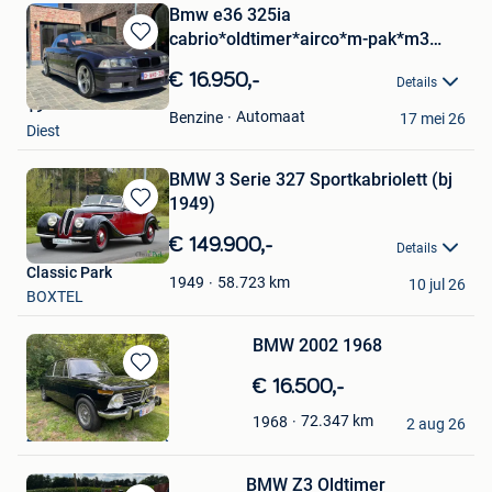
Bmw e36 325ia
cabrio*oldtimer*airco*m-pak*m3
Bewaren
vader interieur
in
€ 16.950,-
Details
Mijn
19
Favorieten
Automaat
Benzine
17 mei 26
Diest
BMW 3 Serie 327 Sportkabriolett (bj
1949)
Bewaren
in
€ 149.900,-
Details
Mijn
Classic Park
Favorieten
58.723
km
1949
10 jul 26
BOXTEL
BMW 2002 1968
Bewaren
€ 16.500,-
in
lennert
72.347
km
1968
Mijn
2 aug 26
Zoersel & Deel Brecht
Favorieten
BMW Z3 Oldtimer