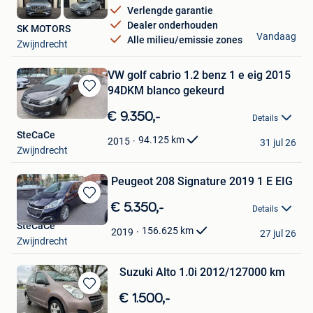
Verlengde garantie
Dealer onderhouden
SK MOTORS
Vandaag
Alle milieu/emissie zones
Zwijndrecht
VW golf cabrio 1.2 benz 1 e eig 2015
94DKM blanco gekeurd
Bewaren
in
€ 9.350,-
Details
Mijn
SteCaCe
Favorieten
94.125
km
2015
31 jul 26
Zwijndrecht
Peugeot 208 Signature 2019 1 E EIG
Bewaren
€ 5.350,-
Details
in
SteCaCe
Mijn
156.625
km
2019
27 jul 26
Zwijndrecht
Favorieten
Suzuki Alto 1.0i 2012/127000 km
Bewaren
€ 1.500,-
in