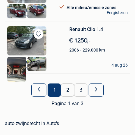
Favorieten
Alle milieu/emissie zones
Auto Village
Eergisteren
Zwijndrecht
Renault Clio 1.4
Bewaren
€ 1.250,-
in
229.000
km
2006
Mijn
Favorieten
Auto Village
4 aug 26
Zwijndrecht
1
2
3
Pagina 1 van 3
auto zwijndrecht in Auto's