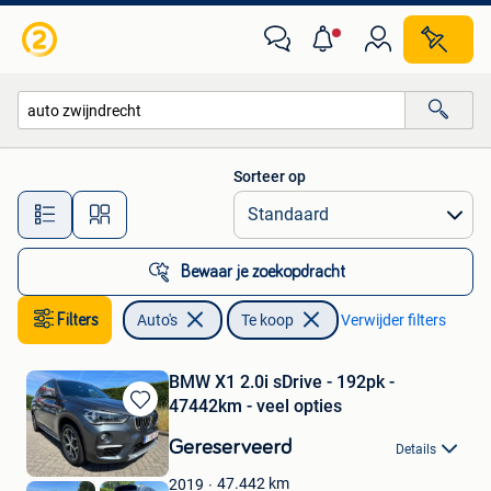
Auto's
Sorteer op
Alle afstanden…
Bewaar je zoekopdracht
Filters
Auto's
Te koop
Verwijder filters
BMW X1 2.0i sDrive - 192pk -
47442km - veel opties
Bewaren
in
Gereserveerd
Details
Mijn
Favorieten
47.442
km
2019