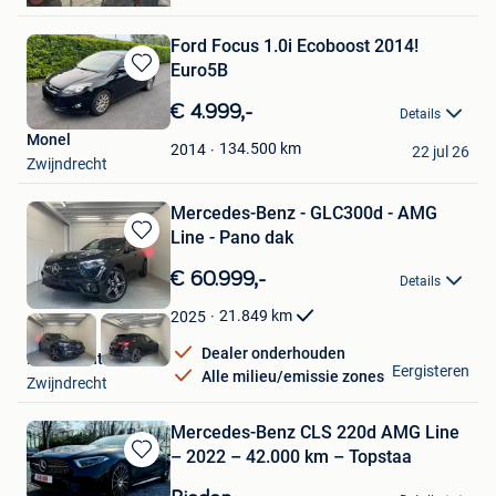
Ford Focus 1.0i Ecoboost 2014!
Euro5B
Bewaren
in
€ 4.999,-
Details
Mijn
Monel
Favorieten
134.500
km
2014
22 jul 26
Zwijndrecht
Mercedes-Benz - GLC300d - AMG
Line - Pano dak
Bewaren
in
€ 60.999,-
Details
Mijn
Favorieten
21.849
km
2025
Dealer onderhouden
Radius Automotive
Eergisteren
Alle milieu/emissie zones
Zwijndrecht
Mercedes-Benz CLS 220d AMG Line
– 2022 – 42.000 km – Topstaa
Bewaren
in