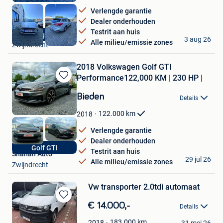
Verlengde garantie
Dealer onderhouden
Testrit aan huis
Shahan Auto
1 jaar garantie
3 aug 26
Alle milieu/emissie zones
Zwijndrecht
2018 Volkswagen Golf GTI
Performance122,000 KM | 230 HP |
Bewaren
in
Bieden
Details
Mijn
Favorieten
122.000
km
2018
Verlengde garantie
Dealer onderhouden
Golf GTI
Testrit aan huis
Shahan Auto
29 jul 26
Alle milieu/emissie zones
Zwijndrecht
Vw transporter 2.0tdi automaat
Bewaren
€ 14.000,-
Details
in
auto
Mijn
183.000
km
2018