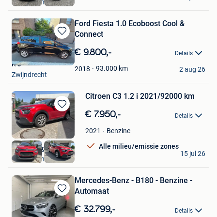
Zwijndrecht
Ford Fiesta 1.0 Ecoboost Cool &
Connect
Bewaren
in
€ 9.800,-
Details
Mijn
R J
Favorieten
93.000
km
2018
2 aug 26
Zwijndrecht
Citroen C3 1.2 i 2021/92000 km
Bewaren
€ 7.950,-
Details
in
Mijn
Benzine
2021
Favorieten
Alle milieu/emissie zones
Auto Village
15 jul 26
Zwijndrecht
Mercedes-Benz - B180 - Benzine -
Automaat
Bewaren
in
€ 32.799,-
Details
Mijn