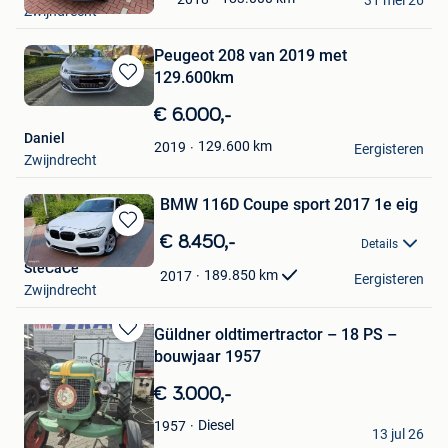
31 mei 26
Zwijndrecht
Favorieten
Peugeot 208 van 2019 met
129.600km
Bewaren
in
€ 6.000,-
Mijn
Daniel
Favorieten
129.600
km
2019
Eergisteren
Zwijndrecht
BMW 116D Coupe sport 2017 1e eig
Bewaren
€ 8.450,-
Details
in
SteCaCe
Mijn
189.850
km
2017
Eergisteren
Zwijndrecht
Favorieten
Güldner oldtimertractor – 18 PS –
Bewaren
bouwjaar 1957
in
Mijn
€ 3.000,-
Favorieten
VERACO NV.
Diesel
1957
13 jul 26
Zwijndrecht