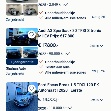
Favorieten
2.849
km
2025
Onderhoudsboekje
Radius Automotive
4 aug 26
Alle milieu/emissie zones
Zwijndrecht
Audi A3 Sportback 30 TFSI S tronic
MHEV Prijs: €17.800
Bewaren
in
€ 17.800,-
Details
Mijn
Favorieten
98.000
km
2022
1 jaar garantie
Onderhoudsboekje
Testrit aan huis
Shahan Auto
29 jul 26
Alle milieu/emissie zones
Zwijndrecht
Ford Focus Break 1.5 TDCi 120 PK
Automaat | 2020 | Eerste
Bewaren
in
€ 14.000,-
Details
Mijn
Favorieten
118.000
km
2020