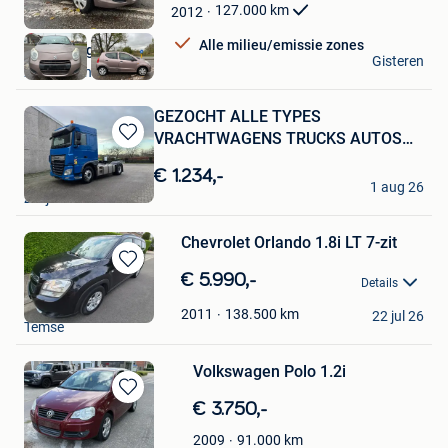
127.000
km
2012
Mijn
Favorieten
Alle milieu/emissie zones
Auto Village
Gisteren
Zwijndrecht
GEZOCHT ALLE TYPES
VRACHTWAGENS TRUCKS AUTOS
Bewaren
AANKOOP
in
€ 1.234,-
export cars
Mijn
1 aug 26
Zwijndrecht
Favorieten
Chevrolet Orlando 1.8i LT 7-zit
Bewaren
€ 5.990,-
Details
in
Bert
Mijn
138.500
km
2011
22 jul 26
Temse
Favorieten
Volkswagen Polo 1.2i
Bewaren
€ 3.750,-
in
91.000
km
2009
Mijn