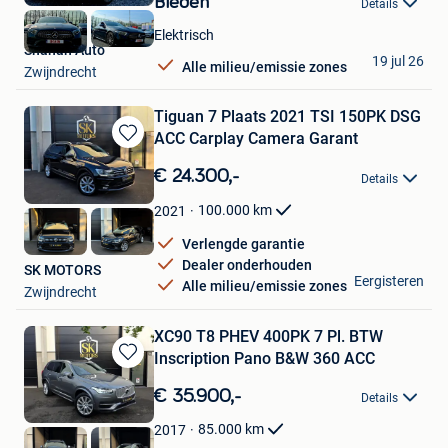
Bieden
Details
Mijn
Favorieten
Elektrisch
Shahan Auto
19 jul 26
Alle milieu/emissie zones
Zwijndrecht
Tiguan 7 Plaats 2021 TSI 150PK DSG
ACC Carplay Camera Garant
Bewaren
in
€ 24.300,-
Details
Mijn
Favorieten
100.000
km
2021
Verlengde garantie
Dealer onderhouden
SK MOTORS
Eergisteren
Alle milieu/emissie zones
Zwijndrecht
XC90 T8 PHEV 400PK 7 Pl. BTW
Inscription Pano B&W 360 ACC
Bewaren
in
€ 35.900,-
Details
Mijn
Favorieten
85.000
km
2017