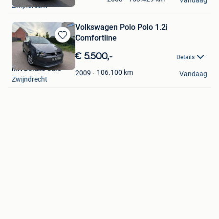
Vandaag
Zwijndrecht
Favorieten
Volkswagen Polo Polo 1.2i
Comfortline
Bewaren
in
€ 5.500,-
Details
Mijn
MN Deluxe Cars
Favorieten
106.100
km
2009
Vandaag
Zwijndrecht