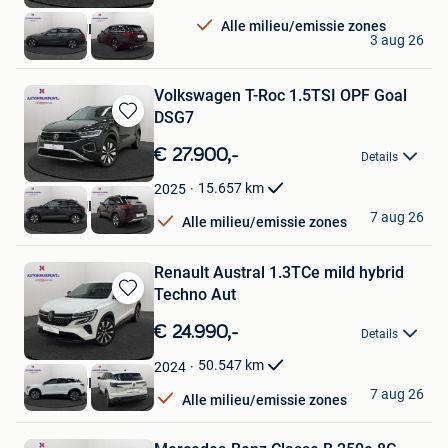
Favorieten
Alle milieu/emissie zones
AUTOKRUISPUNT
3 aug 26
Tielt
Volkswagen T-Roc 1.5TSI OPF Goal
DSG7
Bewaren
in
€ 27.900,-
Details
Mijn
Favorieten
15.657
km
2025
AUTOKRUISPUNT
7 aug 26
Alle milieu/emissie zones
Tielt
Renault Austral 1.3TCe mild hybrid
Techno Aut
Bewaren
in
€ 24.990,-
Details
Mijn
Favorieten
50.547
km
2024
AUTOKRUISPUNT
7 aug 26
Alle milieu/emissie zones
Tielt