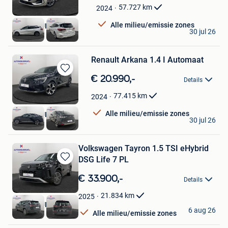
Mijn
57.727
km
2024
Favorieten
Alle milieu/emissie zones
AUTOKRUISPUNT
30 jul 26
Tielt
Renault Arkana 1.4 I Automaat
Bewaren
€ 20.990,-
Details
in
Mijn
77.415
km
2024
Favorieten
Alle milieu/emissie zones
AUTOKRUISPUNT
30 jul 26
Tielt
Volkswagen Tayron 1.5 TSI eHybrid
DSG Life 7 PL
Bewaren
in
€ 33.900,-
Details
Mijn
Favorieten
21.834
km
2025
AUTOKRUISPUNT
6 aug 26
Alle milieu/emissie zones
Tielt