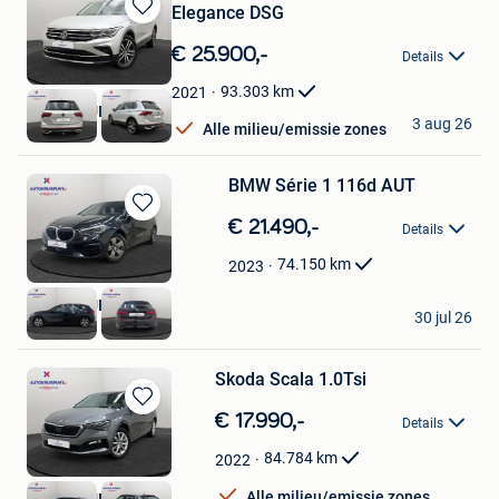
Elegance DSG
Bewaren
in
€ 25.900,-
Details
Mijn
Favorieten
93.303
km
2021
AUTOKRUISPUNT
3 aug 26
Alle milieu/emissie zones
Tielt
BMW Série 1 116d AUT
Bewaren
€ 21.490,-
Details
in
Mijn
74.150
km
2023
Favorieten
AUTOKRUISPUNT
30 jul 26
Tielt
Skoda Scala 1.0Tsi
Bewaren
€ 17.990,-
Details
in
Mijn
84.784
km
2022
Favorieten
Alle milieu/emissie zones