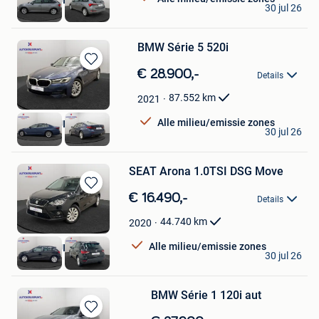
AUTOKRUISPUNT
30 jul 26
Tielt
BMW Série 5 520i
Bewaren
€ 28.900,-
Details
in
Mijn
87.552
km
2021
Favorieten
Alle milieu/emissie zones
AUTOKRUISPUNT
30 jul 26
Tielt
SEAT Arona 1.0TSI DSG Move
Bewaren
€ 16.490,-
Details
in
Mijn
44.740
km
2020
Favorieten
Alle milieu/emissie zones
AUTOKRUISPUNT
30 jul 26
Tielt
BMW Série 1 120i aut