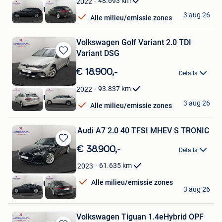
48.693
km
2022
AUTOKRUISPUNT
3 aug 26
Alle milieu/emissie zones
Tielt
Volkswagen Golf Variant 2.0 TDI
Variant DSG
Bewaren
in
€ 18.900,-
Details
Mijn
Favorieten
93.837
km
2022
AUTOKRUISPUNT
3 aug 26
Alle milieu/emissie zones
Tielt
Audi A7 2.0 40 TFSI MHEV S TRONIC
Bewaren
€ 38.900,-
Details
in
Mijn
61.635
km
2023
Favorieten
Alle milieu/emissie zones
AUTOKRUISPUNT
3 aug 26
Tielt
Volkswagen Tiguan 1.4eHybrid OPF