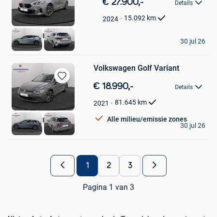
Bewaren
€ 27.900,-
Details
in
Mijn
15.092
km
2024
Favorieten
AUTOKRUISPUNT
30 jul 26
Tielt
Volkswagen Golf Variant
Bewaren
€ 18.990,-
Details
in
Mijn
81.645
km
2021
Favorieten
Alle milieu/emissie zones
AUTOKRUISPUNT
30 jul 26
Tielt
1
2
3
Pagina 1 van 3