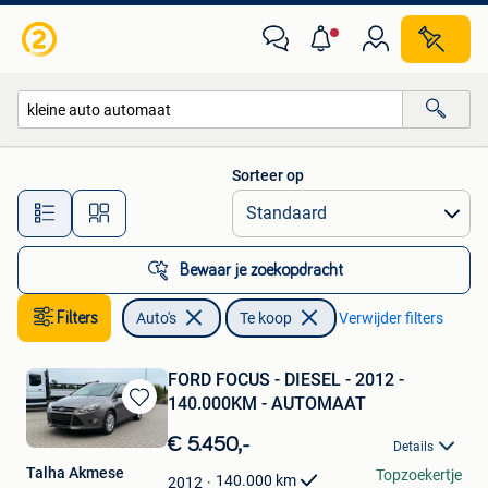
Auto's
Sorteer op
Alle afstanden…
Bewaar je zoekopdracht
Filters
Auto's
Te koop
Verwijder filters
FORD FOCUS - DIESEL - 2012 -
140.000KM - AUTOMAAT
Bewaren
in
€ 5.450,-
Details
Mijn
Talha Akmese
Topzoekertje
Favorieten
140.000
km
2012