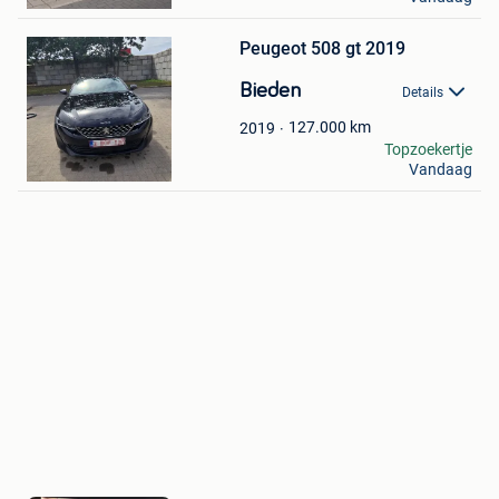
Bewaren
in
Mijn
Peugeot 508 gt 2019
Favorieten
Bieden
Details
127.000
km
2019
Davi
Topzoekertje
Vandaag
Sint-Niklaas