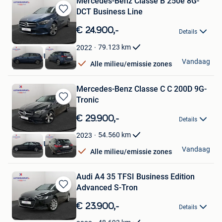
Mercedes-Benz Classe B 250e 8G-
DCT Business Line
Bewaren
in
€ 24.900,-
Details
Mijn
Favorieten
79.123
km
2022
AUTOKRUISPUNT
Vandaag
Alle milieu/emissie zones
Tielt
Mercedes-Benz Classe C C 200D 9G-
Tronic
Bewaren
in
€ 29.900,-
Details
Mijn
Favorieten
54.560
km
2023
AUTOKRUISPUNT
Vandaag
Alle milieu/emissie zones
Tielt
Audi A4 35 TFSI Business Edition
Advanced S-Tron
Bewaren
in
€ 23.900,-
Details
Mijn
Favorieten