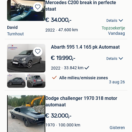
Mercedes C200 break in perfecte
staat
Bewaren
in
€ 34.000,-
Details
Mijn
David
Topzoekertje
Favorieten
47.600
km
2022
Vandaag
Turnhout
Abarth 595 1.4 165 pk Automaat
Bewaren
€ 19.990,-
Details
in
Mijn
33.842
km
2022
Favorieten
Alle milieu/emissie zones
AUTOKRUISPUNT
3 aug 26
Tielt
Bewaren
in
Mijn
Dodge challenger 1970 318 motor
Favorieten
automaat
€ 32.000,-
Benjamin
100.000
km
1970
Gisteren
Overijse