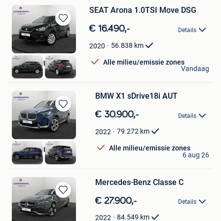
SEAT Arona 1.0TSI Move DSG
Bewaren
€ 16.490,-
Details
in
Mijn
56.838
km
2020
Favorieten
Alle milieu/emissie zones
AUTOKRUISPUNT
Vandaag
Tielt
BMW X1 sDrive18i AUT
Bewaren
€ 30.900,-
Details
in
Mijn
79.272
km
2022
Favorieten
Alle milieu/emissie zones
AUTOKRUISPUNT
6 aug 26
Tielt
Mercedes-Benz Classe C
Bewaren
€ 27.900,-
Details
in
Mijn
84.549
km
2022