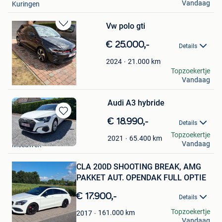
Vandaag
Kuringen
Vw polo gti
Bewaren
in
€ 25.000,-
Details
Mijn
Favorieten
21.000
km
2024
Jo
Topzoekertje
Vandaag
Hamont
Audi A3 hybride
Bewaren
€ 18.990,-
Details
in
Frederik Greyn
Topzoekertje
Mijn
65.400
km
2021
Vandaag
Meeuwen
Favorieten
Bewaren
CLA 200D SHOOTING BREAK, AMG
in
Mijn
PAKKET AUT. OPENDAK FULL OPTIE
Favorieten
€ 17.900,-
Details
gino
Topzoekertje
161.000
km
2017
Vandaag
Deurne