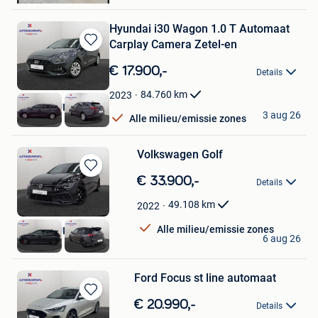
Hyundai i30 Wagon 1.0 T Automaat
Carplay Camera Zetel-en
Bewaren
in
€ 17.900,-
Details
Mijn
Favorieten
84.760
km
2023
AUTOKRUISPUNT
3 aug 26
Alle milieu/emissie zones
Tielt
Volkswagen Golf
Bewaren
€ 33.900,-
Details
in
Mijn
49.108
km
2022
Favorieten
Alle milieu/emissie zones
AUTOKRUISPUNT
6 aug 26
Tielt
Ford Focus st line automaat
Bewaren
€ 20.990,-
Details
in