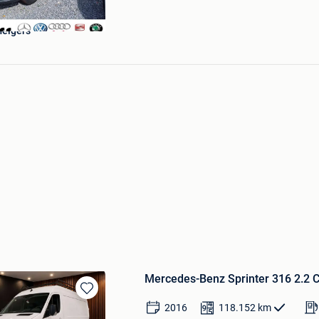
elgers
Mercedes-Benz Sprinter 316 2.2 Cd
Bewaren
2016
118.152
km
in