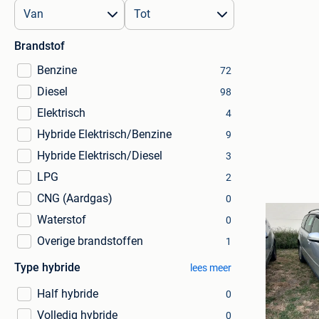
Brandstof
Benzine
72
Diesel
98
Elektrisch
4
Hybride Elektrisch/Benzine
9
Hybride Elektrisch/Diesel
3
LPG
2
CNG (Aardgas)
0
Waterstof
0
Overige brandstoffen
1
Type hybride
lees meer
Half hybride
0
export au
Volledig hybride
Ranst
0