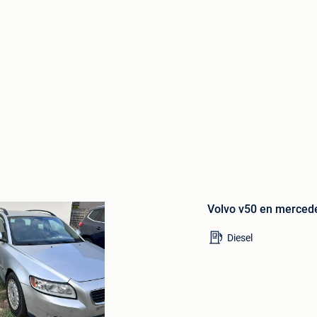
Bewaren
in
Volvo v50 en mercede
Mijn
Favorieten
Diesel
to’s