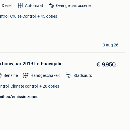
Diesel
Automaat
Overige carrosserie
trol, Cruise Control, + 45 opties
3 aug 26
 bouwjaar 2019 Led-navigatie
€ 9.950,-
Benzine
Handgeschakeld
Stadsauto
trol, Climate control, + 20 opties
milieu/emissie zones