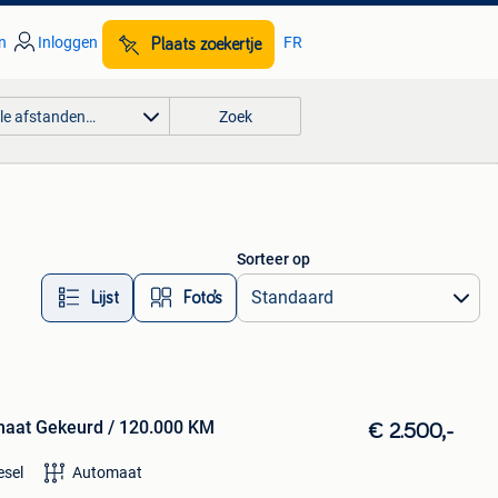
n
Inloggen
FR
Plaats zoekertje
lle afstanden…
Zoek
Sorteer op
Lijst
Foto’s
aat Gekeurd / 120.000 KM
€ 2.500,-
esel
Automaat