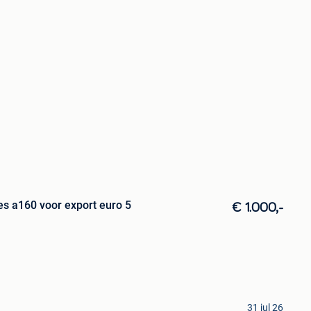
s a160 voor export euro 5
€ 1.000,-
31 jul 26