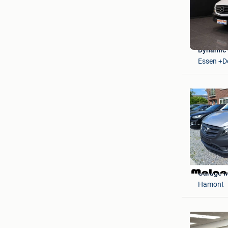
Dynamic 
Essen +D
Garage M
Hamont