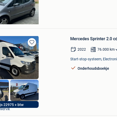
Mercedes Sprinter 2.0 c
Bewaren
2022
76.000
km
in
Mijn
Start-stop-systeem, Electroni
Favorieten
Onderhoudsboekje
PR Motors
ijs 22975 + btw
Wervik