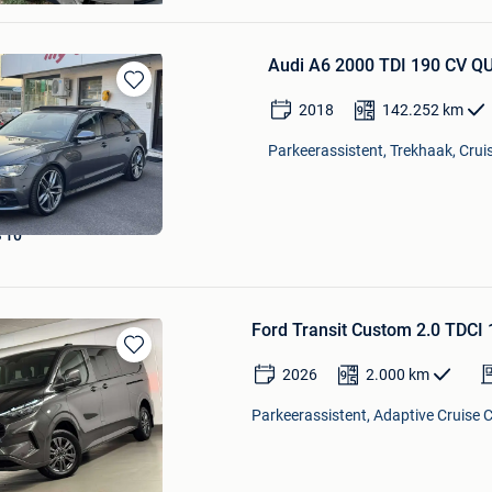
Audi A6 2000 TDI 190 CV 
Bewaren
2018
142.252
km
in
Mijn
Parkeerassistent, Trekhaak, Cruis
Favorieten
 10
Ford Transit Custom 2.0 TDCI
Bewaren
2026
2.000
km
in
Mijn
Parkeerassistent, Adaptive Cruise C
Favorieten