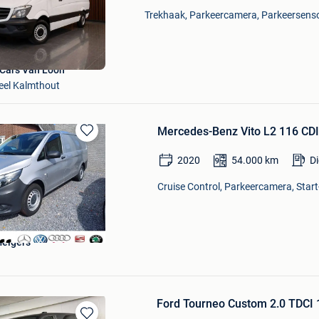
Mijn
Trekhaak, Parkeercamera, Parkeersensor
Favorieten
Cars Van Loon
eel Kalmthout
Mercedes-Benz Vito L2 116 CDI
Bewaren
in
2020
54.000
km
Di
Mijn
Favorieten
Cruise Control, Parkeercamera, Start
elgers
Ford Tourneo Custom 2.0 TDCI