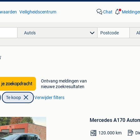
waarden
Veiligheidscentrum
Chat
Meldinge
Auto's
A
'
Bewaren
Ontvang meldingen van
 je zoekopdracht
in
nieuwe zoekresultaten
Mijn
Te koop
Verwijder filters
Favorieten
Mercedes A170 Autom
120.000
km
Di