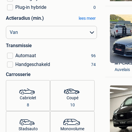
Plug-in hybride
0
Actieradius (min.)
lees meer
Transmissie
Automaat
96
MY-CARS
Handgeschakeld
74
Auvelais
Carrosserie
Cabriolet
Coupé
8
10
Stadsauto
Monovolume