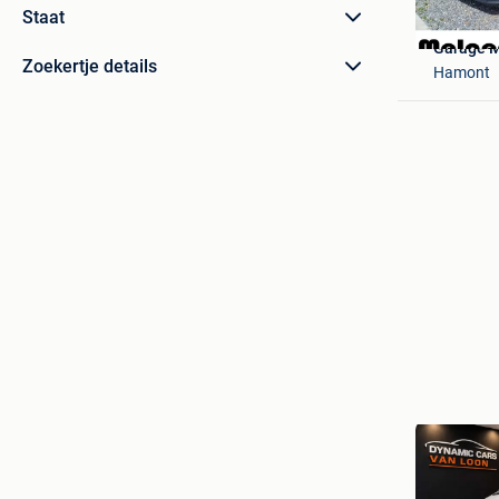
Staat
Garage M
Zoekertje details
Hamont