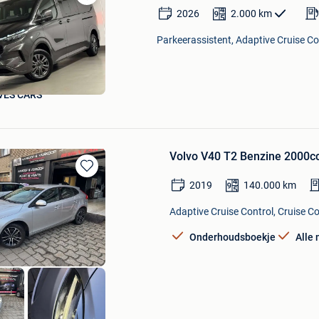
Bewaren
2026
2.000
km
in
Mijn
Parkeerassistent, Adaptive Cruise Con
Favorieten
VES CARS
Volvo V40 T2 Benzine 2000cc
Bewaren
2019
140.000
km
in
Mijn
Adaptive Cruise Control, Cruise Con
Favorieten
Onderhoudsboekje
Alle 