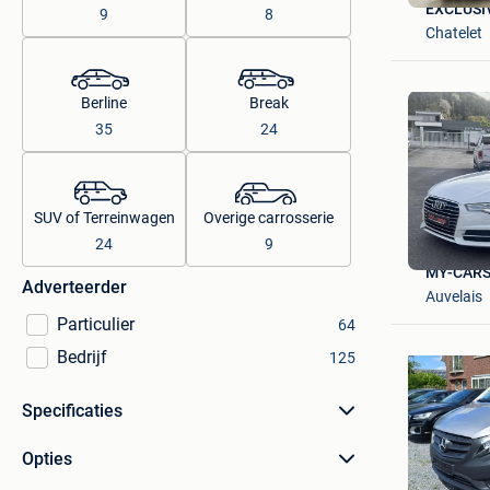
EXCLUSI
9
8
Chatelet
Berline
Break
35
24
SUV of Terreinwagen
Overige carrosserie
24
9
MY-CARS
Adverteerder
Auvelais
Particulier
64
Bedrijf
125
Specificaties
Opties