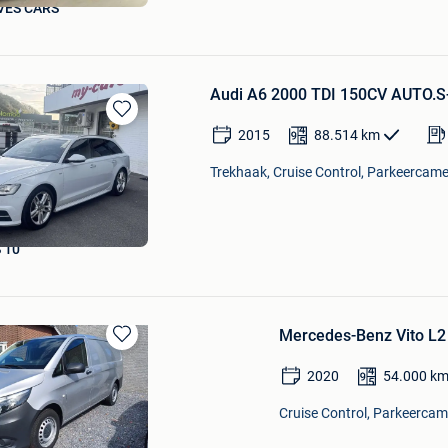
VES CARS
Audi A6 2000 TDI 150CV AUTO.
Bewaren
2015
88.514
km
in
Mijn
Trekhaak, Cruise Control, Parkeercame
Favorieten
 10
Mercedes-Benz Vito L2
Bewaren
in
2020
54.000
k
Mijn
Favorieten
Cruise Control, Parkeercame