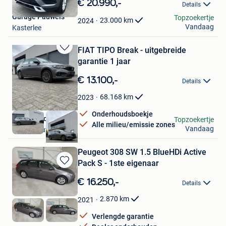
€ 20.990,-
Details
Mijn
Garage Pauwels
Topzoekertje
Favorieten
23.000
km
2024
Vandaag
Kasterlee
FIAT TIPO Break - uitgebreide
Bewaren
garantie 1 jaar
in
Mijn
€ 13.100,-
Details
Favorieten
68.168
km
2023
Onderhoudsboekje
GarageTyco
Topzoekertje
Alle milieu/emissie zones
Vandaag
Herenthout
Peugeot 308 SW 1.5 BlueHDi Active
Pack S - 1ste eigenaar
Bewaren
in
€ 16.250,-
Details
Mijn
Favorieten
2.870
km
2021
Verlengde garantie