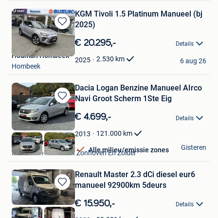
KGM Tivoli 1.5 Platinum Manueel (bj
2025)
Bewaren
in
€ 20.295,-
Details
Mijn
Houman Hombeek
Favorieten
2.530
km
2025
6 aug 26
Hombeek
Dacia Logan Benzine Manueel AIrco
Navi Groot Scherm 1Ste Eig
Bewaren
in
€ 4.699,-
Details
Mijn
Favorieten
121.000
km
2013
Auto's Carma
Gisteren
Alle milieu/emissie zones
Houthalen+ Deel Van Zonhoven En Zolder
Renault Master 2.3 dCi diesel eur6
manueel 92900km 5deurs
Bewaren
in
€ 15.950,-
Details
Mijn
Favorieten