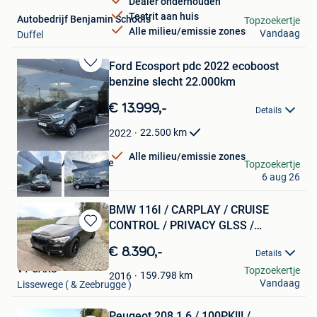
Dealer onderhouden
Testrit aan huis
Autobedrijf Benjamin Schools
Topzoekertje
Alle milieu/emissie zones
Vandaag
Duffel
Ford Ecosport pdc 2022 ecoboost
Bewaren
benzine slecht 22.000km
in
Mijn
€ 13.999,-
Details
Favorieten
22.500
km
2022
Alle milieu/emissie zones
J-Wheels Automotive
Topzoekertje
6 aug 26
Laarne
BMW 116I / CARPLAY / CRUISE
CONTROL / PRIVACY GLSS /
Bewaren
GARANTI
in
€ 8.390,-
Details
Mijn
VT CARS
Topzoekertje
Favorieten
159.798
km
2016
Vandaag
Lissewege ( & Zeebrugge )
Peugeot 208 1.6 / 100PK!!! /