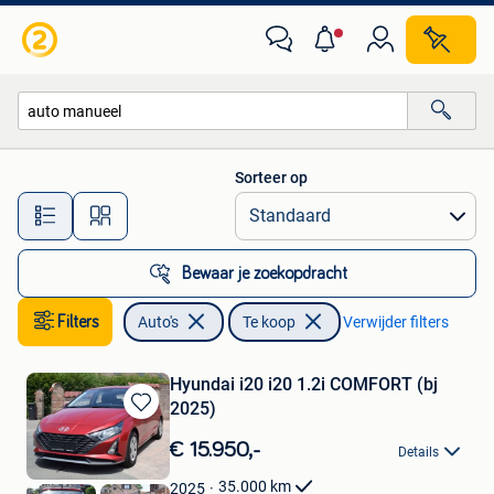
Auto's
Sorteer op
Alle afstanden…
Bewaar je zoekopdracht
Filters
Auto's
Te koop
Verwijder filters
Hyundai i20 i20 1.2i COMFORT (bj
2025)
Bewaren
in
€ 15.950,-
Details
Mijn
Favorieten
35.000
km
2025