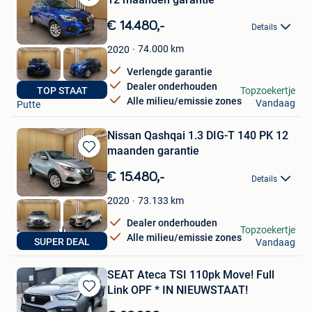
Bewaren
in
€ 14.480,-
Details
Mijn
Favorieten
74.000
km
2020
Verlengde garantie
Dealer onderhouden
autos van muylders
TOP STAAT
Topzoekertje
Alle milieu/emissie zones
Vandaag
Putte
Nissan Qashqai 1.3 DIG-T 140 PK 12
maanden garantie
Bewaren
in
€ 15.480,-
Details
Mijn
Favorieten
73.133
km
2020
Dealer onderhouden
autos van muylders
Topzoekertje
Alle milieu/emissie zones
SUPER DEAL
Vandaag
Putte
SEAT Ateca TSI 110pk Move! Full
Link OPF * IN NIEUWSTAAT!
Bewaren
in