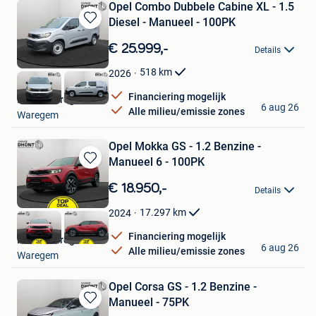
Opel Combo Dubbele Cabine XL - 1.5
Diesel - Manueel - 100PK
Bewaren
in
€ 25.999,-
Details
Mijn
Favorieten
518
km
2026
Financiering mogelijk
Dhont Waregem
6 aug 26
Alle milieu/emissie zones
Waregem
Opel Mokka GS - 1.2 Benzine -
Manueel 6 - 100PK
Bewaren
in
€ 18.950,-
Details
Mijn
Favorieten
17.297
km
2024
Financiering mogelijk
Dhont Waregem
6 aug 26
Alle milieu/emissie zones
Waregem
Opel Corsa GS - 1.2 Benzine -
Manueel - 75PK
Bewaren