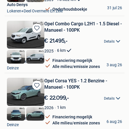
Auto Denys
31 jul 26
Onderhoudsboekje
Lokeren+Deel Overmere En Zele
Opel Combo Cargo L2H1 - 1.5 Diesel -
Manueel - 100PK
Bewaren
in
€ 21.495,-
Details
Mijn
Favorieten
6
km
2025
Financiering mogelijk
Dhont Deinze
3 aug 26
Alle milieu/emissie zones
Deinze
Opel Corsa YES - 1.2 Benzine -
Manueel - 100PK
Bewaren
in
€ 22.099,-
Details
Mijn
Favorieten
1
km
2026
Financiering mogelijk
Dhont Deinze
6 aug 26
Alle milieu/emissie zones
Deinze