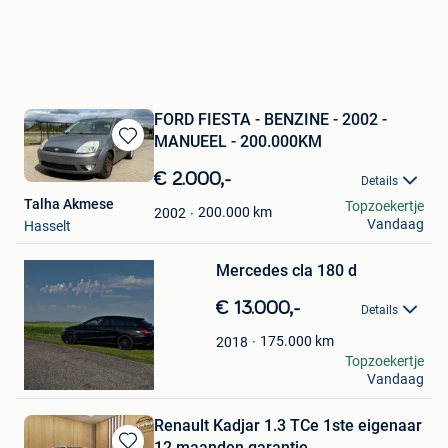
FORD FIESTA - BENZINE - 2002 -
MANUEEL - 200.000KM
Bewaren
in
€ 2.000,-
Details
Mijn
Talha Akmese
Topzoekertje
Favorieten
200.000
km
2002
Vandaag
Hasselt
Bewaren
Mercedes cla 180 d
in
Mijn
€ 13.000,-
Favorieten
Details
175.000
km
2018
Xander De Greyt
Topzoekertje
Vandaag
Sinaai
Renault Kadjar 1.3 TCe 1ste eigenaar
12 maanden garantie