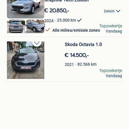
Bewaren
in
€ 20.850,-
Details
Mijn
Favorieten
25.000
km
2024
Garage Ceurstemont
Topzoekertje
Alle milieu/emissie zones
Vandaag
Sint-Amands
Skoda Octavia 1.0
Bewaren
in
€ 14.500,-
Mijn
Favorieten
82.566
km
2021
Home Touch
Topzoekertje
Vandaag
Vilvoorde