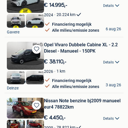
in
€ 14.995,-
Details
Mijn
Favorieten
20.224
km
2024
Financiering mogelijk
Dhont Gavere
6 aug 26
Alle milieu/emissie zones
Gavere
Opel Vivaro Dubbele Cabine XL - 2.2
Diesel - Manueel - 150PK
Bewaren
in
€ 38.110,-
Details
Mijn
Favorieten
1
km
2026
Financiering mogelijk
Dhont Deinze
3 aug 26
Alle milieu/emissie zones
Deinze
Nissan Note benzine bj2009 manueel
eur4 78822km
Bewaren
in
€ 4.450,-
Details
Mijn
Favorieten
78.822
km
2009