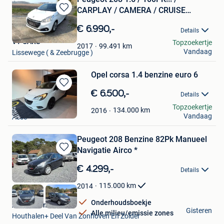
CARPLAY / CAMERA / CRUISE
Bewaren
CONTR
in
€ 6.990,-
Details
Mijn
VT CARS
Topzoekertje
Favorieten
99.491
km
2017
Vandaag
Lissewege ( & Zeebrugge )
Opel corsa 1.4 benzine euro 6
Bewaren
€ 6.500,-
Details
in
Jonson
Topzoekertje
Mijn
134.000
km
2016
Vandaag
Asse
Favorieten
Peugeot 208 Benzine 82Pk Manueel
Navigatie Airco *
Bewaren
in
€ 4.299,-
Details
Mijn
Favorieten
115.000
km
2014
Onderhoudsboekje
Auto's Carma
Gisteren
Alle milieu/emissie zones
Houthalen+ Deel Van Zonhoven En Zolder