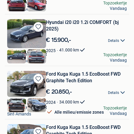
Garage Ceurstemont
Topzoekertje
Vandaag
Sint-Amands
Hyundai i20 i20 1.2i COMFORT (bj
2025)
Bewaren
in
€ 15.900,-
Details
Mijn
Favorieten
41.000
km
2025
Garage Ceurstemont
Topzoekertje
Vandaag
Sint-Amands
Ford Kuga Kuga 1.5 EcoBoost FWD
Graphite Tech Edition
Bewaren
in
€ 20.850,-
Details
Mijn
Favorieten
34.000
km
2024
Garage Ceurstemont
Topzoekertje
Alle milieu/emissie zones
Vandaag
Sint-Amands
Ford Kuga Kuga 1.5 EcoBoost FWD
Graphite Tech Edition