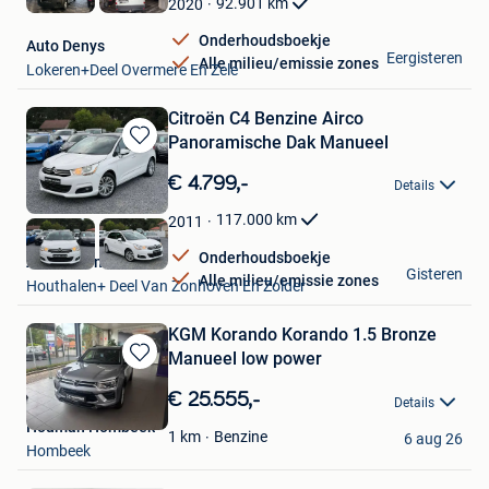
92.901
km
2020
Onderhoudsboekje
Auto Denys
Eergisteren
Alle milieu/emissie zones
Lokeren+Deel Overmere En Zele
Citroën C4 Benzine Airco
Panoramische Dak Manueel
Bewaren
in
€ 4.799,-
Details
Mijn
Favorieten
117.000
km
2011
Onderhoudsboekje
Auto's Carma
Gisteren
Alle milieu/emissie zones
Houthalen+ Deel Van Zonhoven En Zolder
KGM Korando Korando 1.5 Bronze
Manueel low power
Bewaren
in
€ 25.555,-
Details
Mijn
Houman Hombeek
Favorieten
Benzine
1
km
6 aug 26
Hombeek