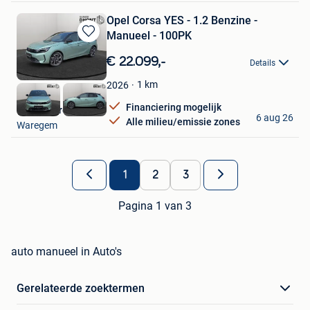
Opel Corsa YES - 1.2 Benzine -
Manueel - 100PK
Bewaren
in
€ 22.099,-
Details
Mijn
Favorieten
1
km
2026
Financiering mogelijk
Dhont Waregem
6 aug 26
Alle milieu/emissie zones
Waregem
1
2
3
Pagina 1 van 3
auto manueel in Auto's
Gerelateerde zoektermen