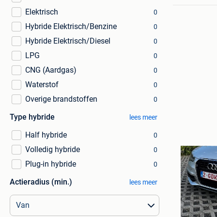
Elektrisch
0
Hybride Elektrisch/Benzine
0
Hybride Elektrisch/Diesel
0
LPG
0
CNG (Aardgas)
0
Waterstof
0
Overige brandstoffen
0
Type hybride
lees meer
Half hybride
0
Volledig hybride
0
Plug-in hybride
0
Actieradius (min.)
lees meer