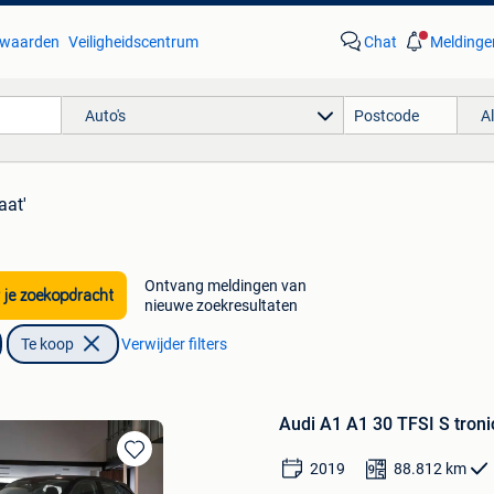
waarden
Veiligheidscentrum
Chat
Meldinge
Auto's
A
aat'
Ontvang meldingen van
 je zoekopdracht
nieuwe zoekresultaten
Te koop
Verwijder filters
Audi A1 A1 30 TFSI S troni
2019
88.812
km
Bewaren
in