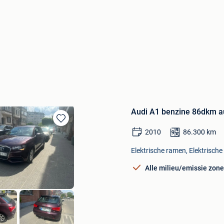
Audi A1 benzine 86dkm 
Bewaren
2010
86.300
km
in
Mijn
Elektrische ramen, Elektrische
Favorieten
Alle milieu/emissie zon