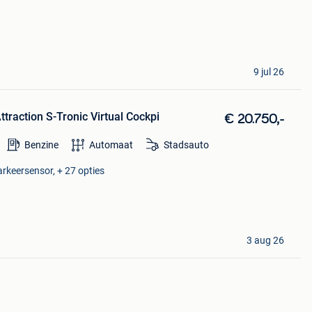
9 jul 26
traction S-Tronic Virtual Cockpi
€ 20.750,-
Benzine
Automaat
Stadsauto
arkeersensor, + 27 opties
3 aug 26