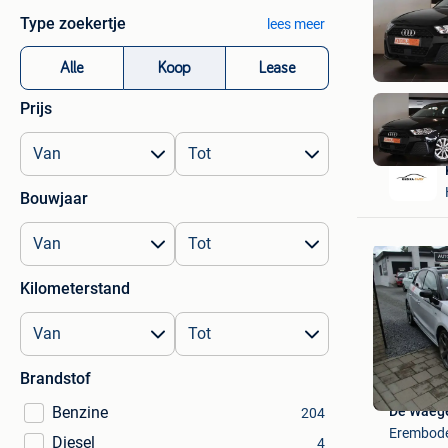
Type zoekertje
lees meer
Alle
Koop
Lease
Prijs
Bouwjaar
Kilometerstand
Brandstof
Benzine
De Waeg
204
Erembod
Diesel
4