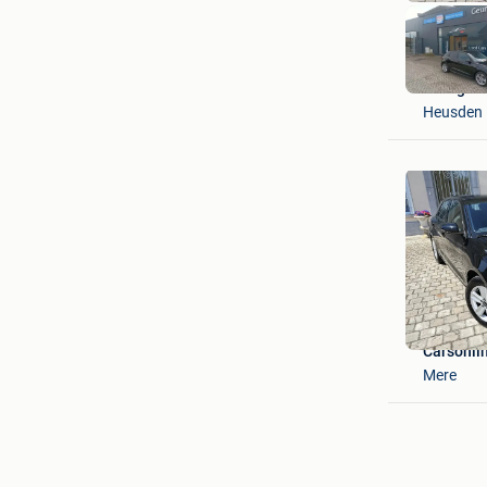
Garage G
Heusden
Carsonli
Mere