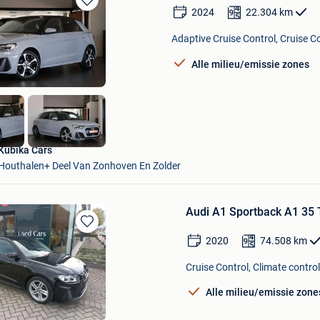
2024
22.304
km
Bewaren
in
Adaptive Cruise Control, Cruise Co
Mijn
Favorieten
Alle milieu/emissie zones
Kubika Cars
Houthalen+ Deel Van Zonhoven En Zolder
Audi A1 Sportback A1 35 T
Bewaren
2020
74.508
km
in
Mijn
Cruise Control, Climate control
Favorieten
Alle milieu/emissie zone