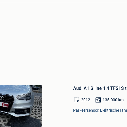
Bewaren
in
Audi A1 S line 1.4 TFSI S
Mijn
Favorieten
2012
135.000
km
Parkeersensor, Elektrische ram