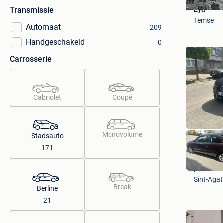
Eya
Transmissie
Temse
Automaat
209
Handgeschakeld
0
Carrosserie
Cabriolet
Coupé
Monovolume
Stadsauto
171
patrik
Sint-Aga
Break
Berline
21