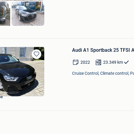
eurts
Audi A1 Sportback 25 TFSI At
Bewaren
2022
23.349
km
in
Mijn
Cruise Control, Climate control, P
Favorieten
ne