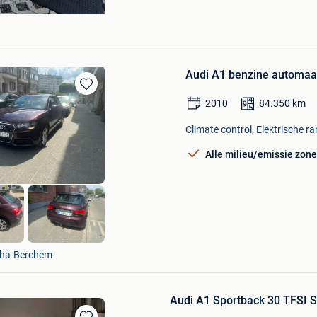
Audi A1 benzine automa
Bewaren
2010
84.350
km
in
Mijn
Climate control, Elektrische ra
Favorieten
Alle milieu/emissie zon
tha-Berchem
Audi A1 Sportback 30 TFSI S