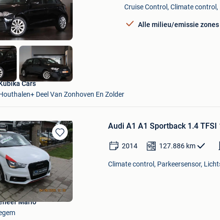
Cruise Control, Climate control,
Mijn
Favorieten
Alle milieu/emissie zones
Kubika Cars
Houthalen+ Deel Van Zonhoven En Zolder
Audi A1 A1 Sportback 1.4 TFS
Bewaren
2014
127.886
km
in
Mijn
Climate control, Parkeersensor, Licht
Favorieten
eneer Mario
egem