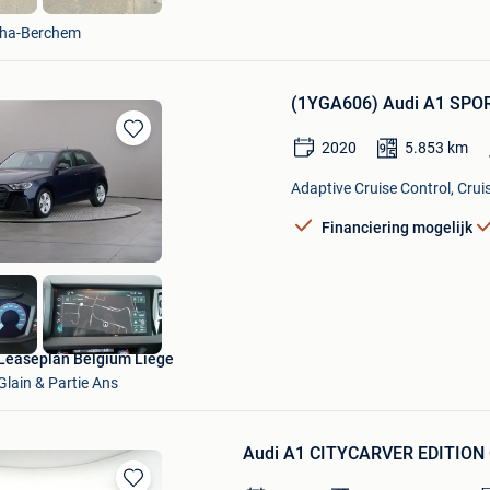
tha-Berchem
(1YGA606) Audi A1 SP
2020
5.853
km
Bewaren
in
Adaptive Cruise Control, Cruis
Mijn
Favorieten
Financiering mogelijk
Leaseplan Belgium Liège
Glain & Partie Ans
Audi A1 CITYCARVER EDITION O