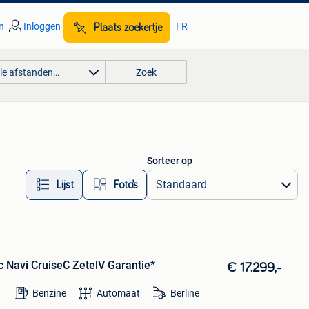
n
Inloggen
FR
Plaats zoekertje
lle afstanden…
Zoek
Sorteer op
Lijst
Foto’s
c Navi CruiseC ZetelV Garantie*
€ 17.299,-
Benzine
Automaat
Berline