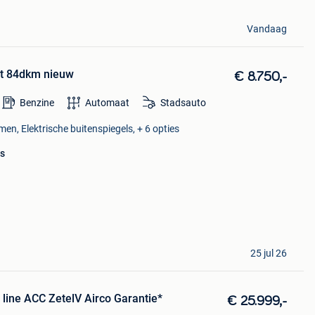
Vandaag
at 84dkm nieuw
€ 8.750,-
Benzine
Automaat
Stadsauto
men, Elektrische buitenspiegels, + 6 opties
es
25 jul 26
 line ACC ZetelV Airco Garantie*
€ 25.999,-