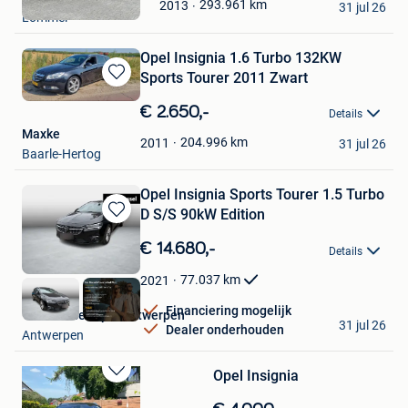
Mijn
293.961
km
2013
31 jul 26
Lommel
Favorieten
Opel Insignia 1.6 Turbo 132KW
Sports Tourer 2011 Zwart
Bewaren
in
€ 2.650,-
Details
Mijn
Maxke
Favorieten
204.996
km
2011
31 jul 26
Baarle-Hertog
Opel Insignia Sports Tourer 1.5 Turbo
D S/S 90kW Edition
Bewaren
in
€ 14.680,-
Details
Mijn
Favorieten
77.037
km
2021
Financiering mogelijk
Van Mossel Opel Antwerpen
31 jul 26
Dealer onderhouden
Antwerpen
Opel Insignia
Bewaren
in