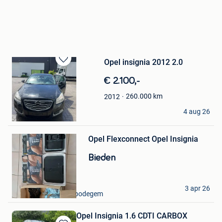
Opel insignia 2012 2.0
Bewaren
in
€ 2.100,-
Mijn
Favorieten
260.000
km
2012
Serkan Çetin
4 aug 26
Oostham
Bewaren
in
Mijn
Opel Flexconnect Opel Insignia
Favorieten
Bieden
SD
3 apr 26
Haaltert + Deel Erembodegem
Opel Insignia 1.6 CDTI CARBOX