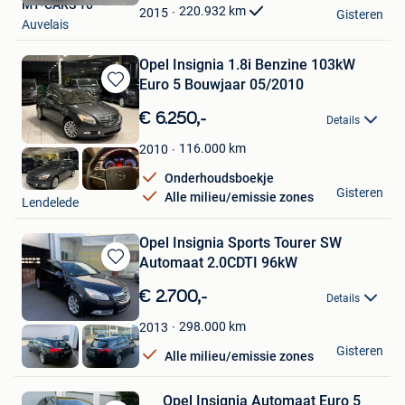
MY-CARS 10
Favorieten
220.932
km
2015
Gisteren
Auvelais
Opel Insignia 1.8i Benzine 103kW
Euro 5 Bouwjaar 05/2010
Bewaren
in
€ 6.250,-
Details
Mijn
Favorieten
116.000
km
2010
Onderhoudsboekje
HAK Auto
Gisteren
Alle milieu/emissie zones
Lendelede
Opel Insignia Sports Tourer SW
Automaat 2.0CDTI 96kW
Bewaren
in
€ 2.700,-
Details
Mijn
Favorieten
298.000
km
2013
HAK Auto
Gisteren
Alle milieu/emissie zones
Lendelede
Opel Insignia Automaat Euro 5