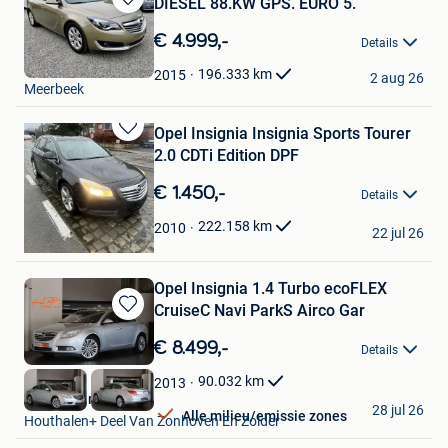
DIESEL 88.KW GPS. EURO 5.
Bewaren
in
€ 4.999,-
Details
Mijn
ALBERT AUTO
Favorieten
196.333
km
2015
2 aug 26
Meerbeek
Opel Insignia Insignia Sports Tourer
Bewaren
2.0 CDTi Edition DPF
in
Mijn
€ 1.450,-
Details
Favorieten
Carys NV
222.158
km
2010
22 jul 26
Willebroek
Opel Insignia 1.4 Turbo ecoFLEX
CruiseC Navi ParkS Airco Gar
Bewaren
in
€ 8.499,-
Details
Mijn
Favorieten
90.032
km
2013
Kubika Cars
28 jul 26
Alle milieu/emissie zones
Houthalen+ Deel Van Zonhoven En Zolder