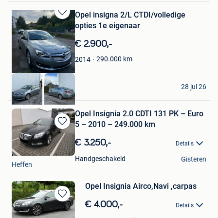
Opel insigna 2/L CTDI/volledige
Bewaren
opties 1e eigenaar
in
Mijn
€ 2.900,-
Favorieten
290.000
km
2014
DL auto
28 jul 26
Jambes
Opel Insignia 2.0 CDTI 131 PK – Euro
5 – 2010 – 249.000 km
Bewaren
in
€ 3.250,-
Details
Mijn
axel dh
Favorieten
Handgeschakeld
Gisteren
Heffen
Opel Insignia Airco,Navi ,carpas
Bewaren
€ 4.000,-
Details
in
Ultimatecars