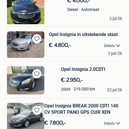
€ 4.000,-
Mijn
Favorieten
Automaat
Diesel
Ugur aksan
2 jul 26
Zele+Deel Lokeren
Opel Insignia in uitstekende staat
Bewaren
€ 4.800,-
Details
in
Labbe
3 jun 26
Mijn
Vilvoorde
Favorieten
Opel Insignia 2.0CDTI
Bewaren
€ 2.950,-
in
First automotive
219.000
km
2009
Mijn
22 jul 26
Torhout
Favorieten
Opel Insignia BREAK 2000 CDTI 140
CV SPORT PANO GPS CUIR XEN
Bewaren
in
€ 7.800,-
Details
Mijn