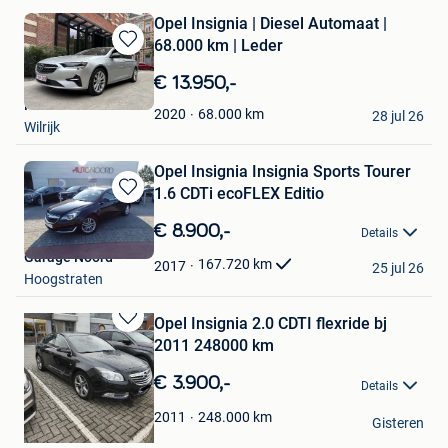
Opel Insignia | Diesel Automaat |
68.000 km | Leder
Bewaren
in
€ 13.950,-
Mijn
Polo
Favorieten
68.000
km
2020
28 jul 26
Wilrijk
Opel Insignia Insignia Sports Tourer
1.6 CDTi ecoFLEX Editio
Bewaren
in
€ 8.900,-
Details
Mijn
Garage Noord
Favorieten
167.720
km
2017
25 jul 26
Hoogstraten
Opel Insignia 2.0 CDTI flexride bj
Bewaren
2011 248000 km
in
Mijn
€ 3.900,-
Details
Favorieten
milo
248.000
km
2011
Gisteren
Boom