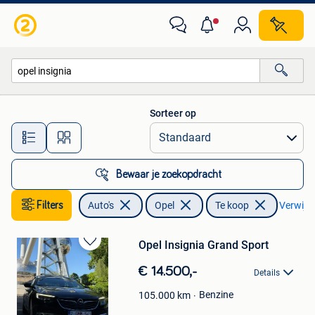
Opel
Sorteer op
Alle afstanden…
Bewaar je zoekopdracht
Filters
Auto's
Opel
Te koop
Verwijder
Opel Insignia Grand Sport
Bewaren
in
€ 14.500,-
Details
Mijn
Favorieten
Benzine
105.000
km