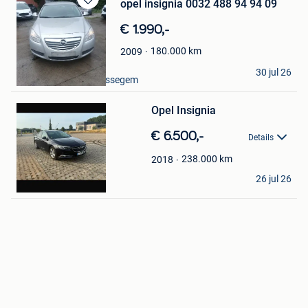
opel insignia 0032 488 94 94 09
Bewaren
in
€ 1.990,-
Mijn
Favorieten
180.000
km
2009
Auto Export
30 jul 26
Meise + Deel Van Brussegem
Bewaren
in
Mijn
Opel Insignia
Favorieten
€ 6.500,-
Details
238.000
km
2018
Dan
26 jul 26
Chatelet