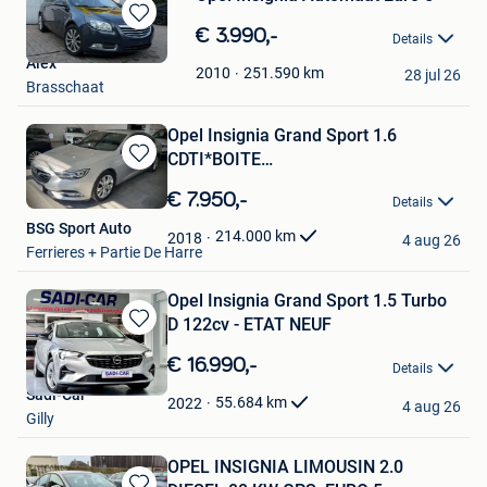
Bewaren
€ 3.990,-
Details
in
Alex
Mijn
251.590
km
2010
28 jul 26
Brasschaat
Favorieten
Opel Insignia Grand Sport 1.6
CDTI*BOITE
Bewaren
AUTO*LED*GPS*CAMERA
in
€ 7.950,-
Details
Mijn
BSG Sport Auto
Favorieten
214.000
km
2018
4 aug 26
Ferrieres + Partie De Harre
Opel Insignia Grand Sport 1.5 Turbo
D 122cv - ETAT NEUF
Bewaren
in
€ 16.990,-
Details
Mijn
Sadi-Car
Favorieten
55.684
km
2022
4 aug 26
Gilly
OPEL INSIGNIA LIMOUSIN 2.0