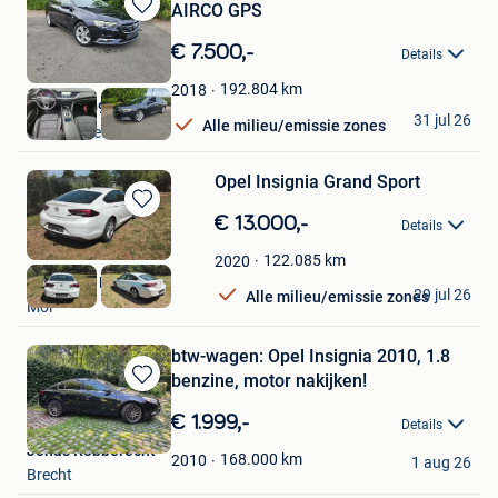
AIRCO GPS
Bewaren
in
€ 7.500,-
Details
Mijn
Favorieten
192.804
km
2018
0032479094559️
31 jul 26
Alle milieu/emissie zones
Grez-Doiceau
Opel Insignia Grand Sport
Bewaren
€ 13.000,-
Details
in
Mijn
122.085
km
2020
Favorieten
Aryan Car Point
29 jul 26
Alle milieu/emissie zones
Mol
btw-wagen: Opel Insignia 2010, 1.8
benzine, motor nakijken!
Bewaren
in
€ 1.999,-
Details
Mijn
Jonas Robberecht
Favorieten
168.000
km
2010
1 aug 26
Brecht