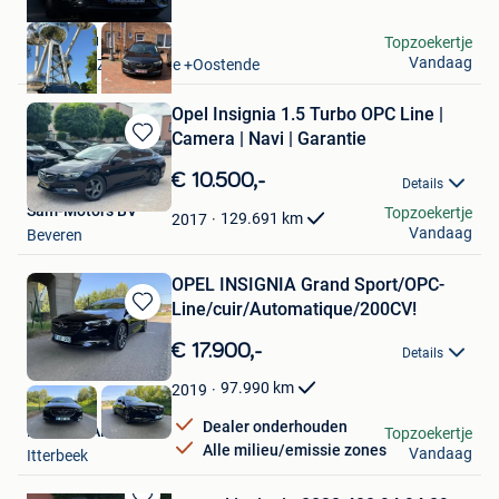
Alexandru Tănase
Topzoekertje
Vandaag
Oostende Zandvoorde +Oostende
Opel Insignia 1.5 Turbo OPC Line |
Camera | Navi | Garantie
Bewaren
in
€ 10.500,-
Details
Mijn
Sam-Motors BV
Topzoekertje
Favorieten
129.691
km
2017
Vandaag
Beveren
OPEL INSIGNIA Grand Sport/OPC-
Line/cuir/Automatique/200CV!
Bewaren
in
€ 17.900,-
Details
Mijn
Favorieten
97.990
km
2019
Dealer onderhouden
MMSIX CARS
Topzoekertje
Alle milieu/emissie zones
Vandaag
Itterbeek