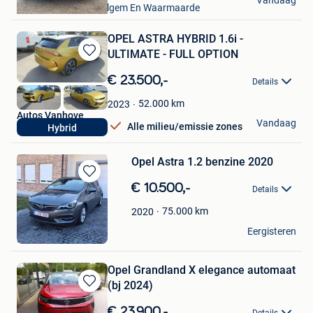
Vandaag
Ruien + Deel Van Avelgem En Waarmaarde
OPEL ASTRA HYBRID 1.6i -
ULTIMATE - FULL OPTION
Bewaren
in
€ 23.500,-
Details
Mijn
Favorieten
52.000
km
2023
Autos Vanhove
Vandaag
Alle milieu/emissie zones
Hybrid
Ichtegem
Opel Astra 1.2 benzine 2020
Bewaren
€ 10.500,-
Details
in
Mijn
75.000
km
2020
Favorieten
er7
Eergisteren
Ekeren
Opel Grandland X elegance automaat
(bj 2024)
Bewaren
in
€ 23.900,-
Details