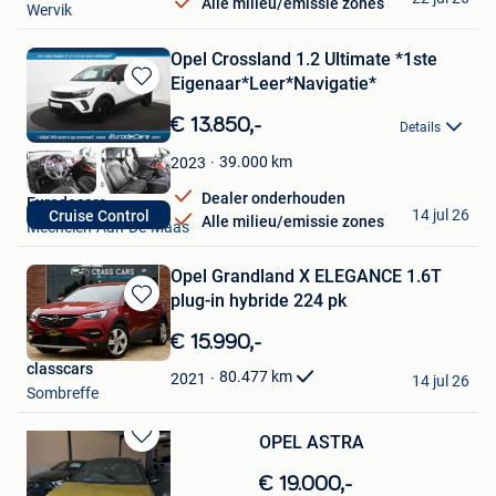
Alle milieu/emissie zones
Wervik
Opel Crossland 1.2 Ultimate *1ste
Eigenaar*Leer*Navigatie*
Bewaren
in
€ 13.850,-
Details
Mijn
Favorieten
39.000
km
2023
Dealer onderhouden
Eurodecars
14 jul 26
Cruise Control
Alle milieu/emissie zones
Mechelen-Aan-De-Maas
Opel Grandland X ELEGANCE 1.6T
plug-in hybride 224 pk
Bewaren
in
€ 15.990,-
Mijn
classcars
Favorieten
80.477
km
2021
14 jul 26
Sombreffe
OPEL ASTRA
Bewaren
in
€ 19.000,-
Mijn