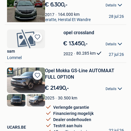
Mijn
€ 6.300,-
Details
Favorieten
Bali
164.000
km
2017
28 jul 26
Oupeye+Partie De Cheratte, Herstal Et Wandre
opel crossland
Bewaren
€ 13.450,-
Details
in
sam
Mijn
80.285
km
2022
27 jul 26
Lommel
Favorieten
Opel Mokka GS-Line AUTOMAAT
FULL OPTION
Bewaren
in
€ 21.490,-
Details
Mijn
Favorieten
30.500
km
2025
Verlengde garantie
Financiering mogelijk
Dealer onderhouden
Testrit aan huis
UCARS.BE
22 jul 26