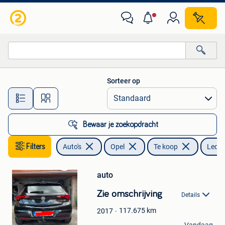
Opel
Sorteer op
Alle afstanden…
Bewaar je zoekopdracht
Filters
Auto's
Opel
Te koop
Leder
Bewaren
auto
in
Mijn
Zie omschrijving
Details
Favorieten
117.675
km
2017
Gillian