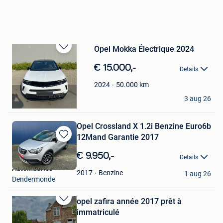
Opel Mokka Électrique 2024
Bewaren
in
€ 15.000,-
Details
Mijn
Favorieten
50.000
km
2024
Tobias Llorens
3 aug 26
Fleron
Opel Crossland X 1.2i Benzine Euro6b
12Mand Garantie 2017
Bewaren
in
€ 9.950,-
Details
Mijn
AutoMaurice
Favorieten
Benzine
2017
1 aug 26
Dendermonde
opel zafira année 2017 prêt à
Bewaren
immatriculé
in