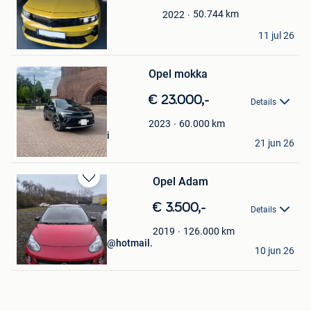
Favorieten
50.744
km
2022
mg Mansory
11 jul 26
Vilvoorde
Bewaren
Opel mokka
in
Mijn
€ 23.000,-
Favorieten
Details
60.000
km
2023
Alexia-Irena Picarelli
21 jun 26
Dilsen
Opel Adam
Bewaren
in
€ 3.500,-
Details
Mijn
Favorieten
126.000
km
2019
christophe-aleandro@hotmail.
10 jun 26
Quaregnon