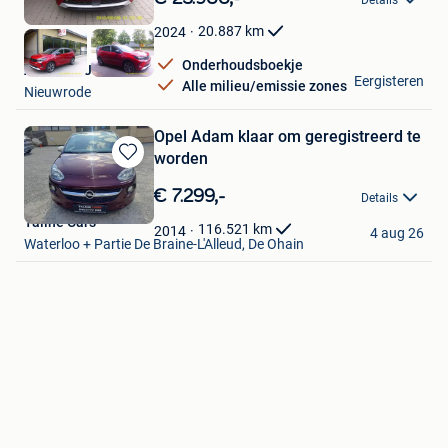
Mijn
Favorieten
20.887
km
2024
Onderhoudsboekje
Autos De Jan
Eergisteren
Alle milieu/emissie zones
Nieuwrode
Opel Adam klaar om geregistreerd te
worden
Bewaren
in
€ 7.299,-
Details
Mijn
Taline Cars
Favorieten
116.521
km
2014
4 aug 26
Waterloo + Partie De Braine-L'Alleud, De Ohain