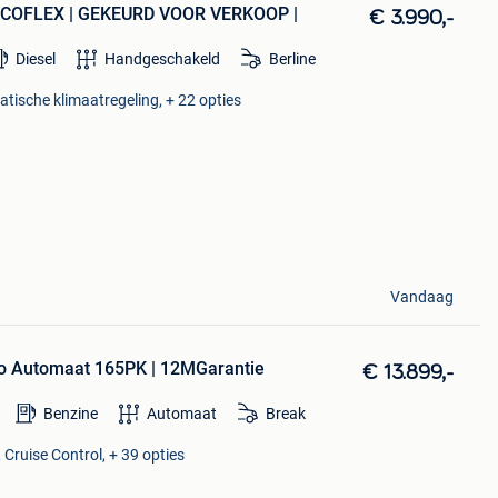
ECOFLEX | GEKEURD VOOR VERKOOP |
€ 3.990,-
Diesel
Handgeschakeld
Berline
atische klimaatregeling, + 22 opties
Vandaag
rbo Automaat 165PK | 12MGarantie
€ 13.899,-
Benzine
Automaat
Break
 Cruise Control, + 39 opties