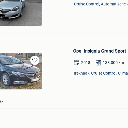
Mijn
Cruise Control, Automatische k
Favorieten
Opel Insignia Grand Sport
2018
138.000
km
Bewaren
in
Trekhaak, Cruise Control, Clima
Mijn
Favorieten
ek