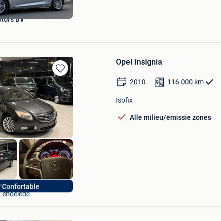
tors BV
Opel Insignia
Bewaren
2010
116.000
km
in
Mijn
Isofix
Favorieten
Alle milieu/emissie zones
Hak Auto
Confortable
Lendelede