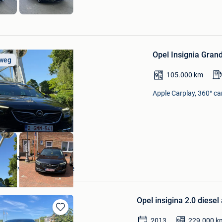
ARS
Bewaren
in
Opel Insignia Gran
Mijn
 weg
Favorieten
105.000
km
Apple Carplay, 360° c
u Tănase
 Zandvoorde +Oostende
Opel insigina 2.0 diesel
Bewaren
2013
229.000
k