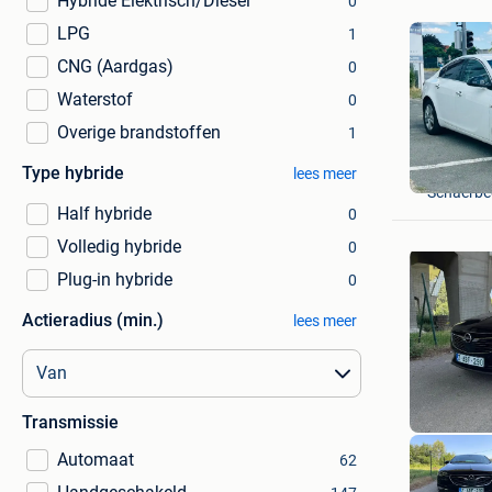
Hybride Elektrisch/Diesel
0
LPG
1
CNG (Aardgas)
0
Waterstof
0
Overige brandstoffen
1
Abdo Als
Type hybride
lees meer
Schaerbe
Half hybride
0
Volledig hybride
0
Plug-in hybride
0
Actieradius (min.)
lees meer
Transmissie
Automaat
62