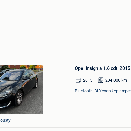
Bewaren
in
Opel insignia 1,6 cdti 2015
Mijn
Favorieten
2015
204.000
km
Bluetooth, Bi-Xenon koplampen,
ousty