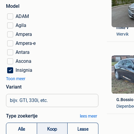
Model
ADAM
Agila
mike v
Ampera
Wervik
Ampera-e
Antara
Ascona
Insignia
Toon meer
Variant
G.Bossio
Diepenbe
Type zoekertje
lees meer
Alle
Koop
Lease