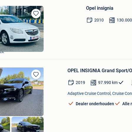
Opel insignia
Bewaren
2010
130.00
in
Mijn
Favorieten
heikhali
ek
OPEL INSIGNIA Grand Sport/O
Bewaren
2019
97.990
km
in
Mijn
Adaptive Cruise Control, Cruise Con
Favorieten
Dealer onderhouden
Alle 