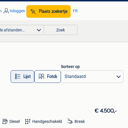
n
Inloggen
FR
Plaats zoekertje
lle afstanden…
Zoek
Sorteer op
Lijst
Foto’s
€ 4.500,-
Diesel
Handgeschakeld
Break