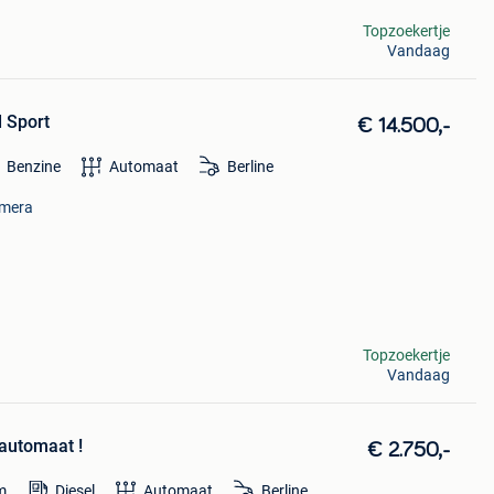
Topzoekertje
Vandaag
d Sport
€ 14.500,-
Benzine
Automaat
Berline
amera
Topzoekertje
Vandaag
 automaat !
€ 2.750,-
m
Diesel
Automaat
Berline