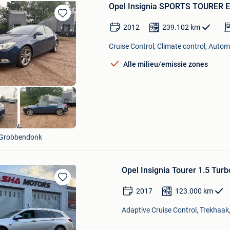
Opel Insignia SPORTS TOURER 
Bewaren
2012
239.102
km
in
Mijn
Cruise Control, Climate control, Autom
Favorieten
Alle milieu/emissie zones
VDJ Automotive
Grobbendonk
Opel Insignia Tourer 1.5 Tu
Bewaren
2017
123.000
km
in
Mijn
Adaptive Cruise Control, Trekhaak,
Favorieten