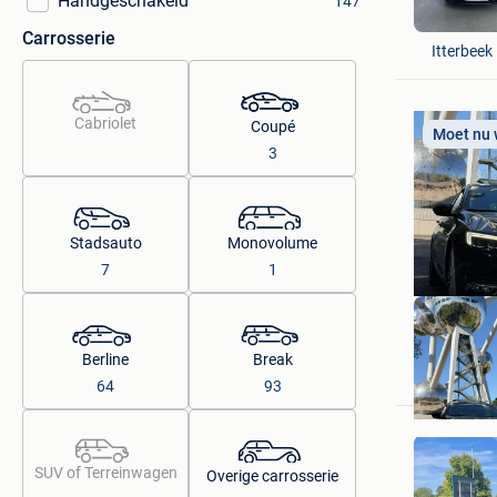
Handgeschakeld
147
MMSIX C
Carrosserie
Itterbeek
Cabriolet
Coupé
Moet nu
3
Stadsauto
Monovolume
7
1
Alexandr
Berline
Break
Oostende
64
93
SUV of Terreinwagen
Overige carrosserie