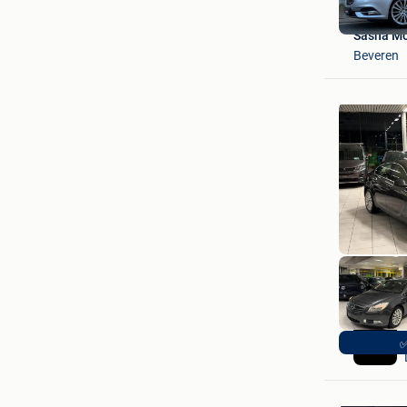
Sasha Mo
Beveren
✅