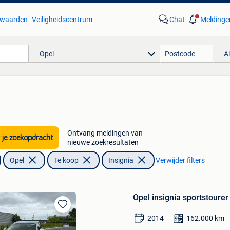
waarden
Veiligheidscentrum
Chat
Meldinge
Opel
A
Ontvang meldingen van
 je zoekopdracht
nieuwe zoekresultaten
Opel
Te koop
Insignia
Verwijder filters
Opel insignia sportstourer
Bewaren
2014
162.000
km
in