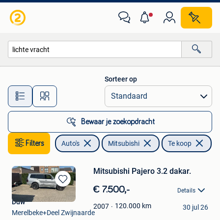
Mitsubishi
Sorteer op
Alle afstanden…
Bewaar je zoekopdracht
Filters
Auto's
Mitsubishi
Te koop
Ve
Mitsubishi Pajero 3.2 dakar.
Bewaren
€ 7.500,-
Details
in
Ddw
Mijn
120.000
km
2007
30 jul 26
Merelbeke+Deel Zwijnaarde
Favorieten