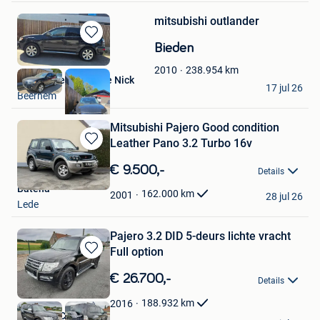
mitsubishi outlander
Bewaren
Bieden
in
238.954
km
2010
Mijn
Garage Delafontaine Nick
Favorieten
17 jul 26
Beernem
Mitsubishi Pajero Good condition
Leather Pano 3.2 Turbo 16v
Bewaren
in
€ 9.500,-
Details
Mijn
Batena
Favorieten
162.000
km
2001
28 jul 26
Lede
Pajero 3.2 DID 5-deurs lichte vracht
Full option
Bewaren
in
€ 26.700,-
Details
Mijn
Favorieten
188.932
km
2016
Garage DC