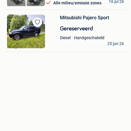
16 jul 26
Alle milieu/emissie zones
Sint-Maria-Lierde
Mitsubishi Pajero Sport
Bewaren
Gereserveerd
in
Handgeschakeld
Diesel
Mijn
Christine
Favorieten
25 jun 26
Kampenhout