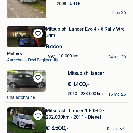
Favorieten
Diesel
2008
Alpha Ticaa
5 jun 26
Charleroi
Mitsubishi Lancer Evo 4 / 6 Rally Wrc
Jdm
Bewaren
in
Bieden
Mijn
Mathew
Favorieten
10.000
km
1997
24 mei 26
Aarschot + Deel Begijnendijk
Mitsubishi lancer
Bewaren
€ 1.400,-
in
caroline burnet
288.000
km
2010
Mijn
15 mei 26
Chaudfontaine
Favorieten
Mitsubishi Lancer 1.8 D-ID -
232.000km - 2011 - Diesel
Bewaren
in
€ 3.500,-
Details
Mijn