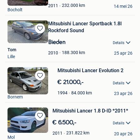
SWKIPPY
Favorieten
232.000
km
2011
14 mei 26
Bocholt
Mitsubishi Lancer Sportback 1.8I
Rockford Sound
Bewaren
in
Bieden
Details
Mijn
Tom
Favorieten
188.300
km
2010
25 apr 26
Lille
Mitsubishi Lancer Evolution 2
Bewaren
€ 21.000,-
Details
in
DvB
Mijn
84.000
km
1994
23 apr 26
Bornem
Favorieten
Mitsubishi Lancer 1.8 D-ID *2011*
Bewaren
€ 6.500,-
Details
in
Lien Janssen
Mijn
231.822
km
2011
20 apr 26
Mol
Favorieten