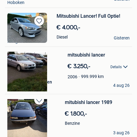
Hoboken
Mitsubishi Lancer! Full Optie!
Bewaren
€ 4.000,-
in
Victor
Diesel
Mijn
Gisteren
Hoogstraten
Favorieten
Bewaren
mitsubishi lancer
in
Mijn
€ 3.250,-
Favorieten
Details
999.999
km
2006
philippe vanderheyden
4 aug 26
Momignies
mitubishi lancer 1989
Bewaren
in
€ 1.800,-
Mijn
Favorieten
Benzine
Paul Storms
3 aug 26
Zandhoven