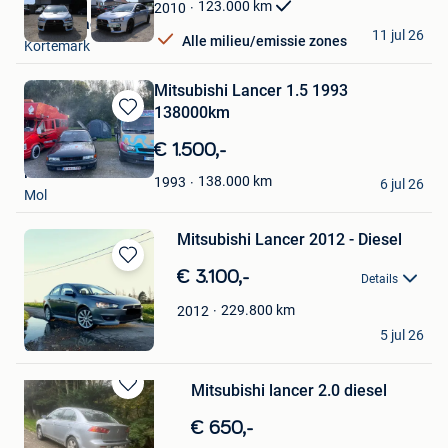
Favorieten
123.000
km
2010
Auto Debaeke
11 jul 26
Alle milieu/emissie zones
Kortemark
Mitsubishi Lancer 1.5 1993
138000km
Bewaren
in
€ 1.500,-
Mijn
Houtmeester
Favorieten
138.000
km
1993
6 jul 26
Mol
Mitsubishi Lancer 2012 - Diesel
Bewaren
€ 3.100,-
Details
in
Mijn
229.800
km
2012
Aaron Hahn
Favorieten
5 jul 26
Gent
Mitsubishi lancer 2.0 diesel
Bewaren
in
€ 650,-
Mijn