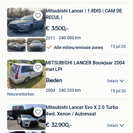
Mitsubishi Lancer | 1.8DID | CAM DE
RECUL |
Bewaren
in
€ 3.500,-
Mijn
Favorieten
240.000
km
2011
Zarraa cars
15 jul 26
Alle milieu/emissie zones
Mons
MITSUBISHI LANCER Bouwjaar 2004
met LPI
Bewaren
in
Bieden
Details
Mijn
Yuriy
Favorieten
240.333
km
2004
15 jul 26
Nieuwerkerken
Mitsubishi Lancer Evo X 2.0 Turbo
4wd. Xenon / Automaat
Bewaren
in
€ 32.900,-
Details
Mijn