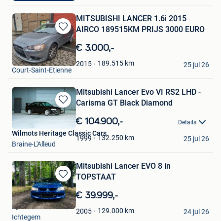
MITSUBISHI LANCER 1.6i 2015
AIRCO 189515KM PRIJS 3000 EURO
Bewaren
in
€ 3.000,-
Mijn
RH CAR
Favorieten
189.515
km
2015
25 jul 26
Court-Saint-Etienne
Mitsubishi Lancer Evo VI RS2 LHD -
Carisma GT Black Diamond
Bewaren
in
€ 104.900,-
Details
Mijn
Wilmots Heritage Classic Cars
Favorieten
132.250
km
1999
25 jul 26
Braine-L'Alleud
Mitsubishi Lancer EVO 8 in
TOPSTAAT
Bewaren
in
€ 39.999,-
Mijn
Bjorn
Favorieten
129.000
km
2005
24 jul 26
Ichtegem