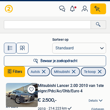
Mitsubishi
Sorteer op
Alle afstanden…
Bewaar je zoekopdracht
Filters
Auto's
Mitsubishi
Te koop
Mitsubishi Lancer 2.0D 2010 van 1ste
eignr/Pdc/Ac/Ohb/Euro 4
Bewaren
in
€ 2.500,-
Details
Mijn
R1 Cars
Favorieten
214.223
km
2010
Gisteren