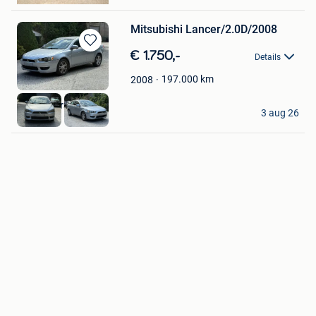
Mitsubishi Lancer/2.0D/2008
Bewaren
€ 1.750,-
Details
in
Mijn
197.000
km
2008
Favorieten
Car centers
3 aug 26
Diegem