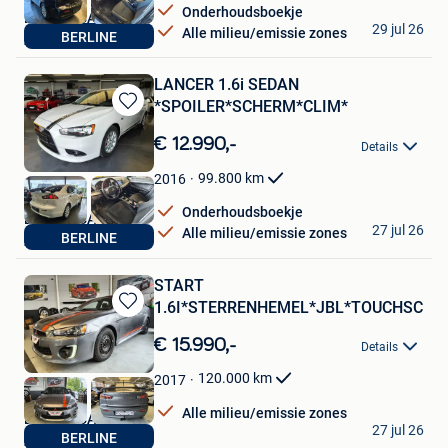
Onderhoudsboekje
BELUXE CARS
29 jul 26
Alle milieu/emissie zones
BERLINE
Auvelais
LANCER 1.6i SEDAN
*SPOILER*SCHERM*CLIM*
Bewaren
in
€ 12.990,-
Details
Mijn
Favorieten
99.800
km
2016
Onderhoudsboekje
BELUXE CARS
27 jul 26
Alle milieu/emissie zones
BERLINE
Auvelais
START
1.6I*STERRENHEMEL*JBL*TOUCHSCREE
Bewaren
in
€ 15.990,-
Details
Mijn
Favorieten
120.000
km
2017
Alle milieu/emissie zones
BELUXE CARS
27 jul 26
BERLINE
Auvelais