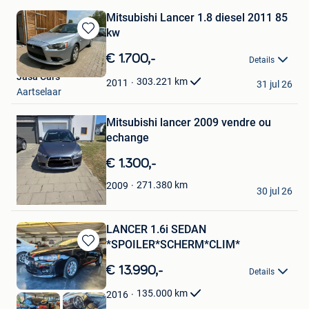
Mitsubishi Lancer 1.8 diesel 2011 85
kw
Bewaren
in
€ 1.700,-
Details
Mijn
Jasa Cars
Favorieten
303.221
km
2011
31 jul 26
Aartselaar
Bewaren
in
Mijn
Mitsubishi lancer 2009 vendre ou
Favorieten
echange
€ 1.300,-
Christophe Di Vito
271.380
km
2009
30 jul 26
Manage
LANCER 1.6i SEDAN
*SPOILER*SCHERM*CLIM*
Bewaren
in
€ 13.990,-
Details
Mijn
Favorieten
135.000
km
2016