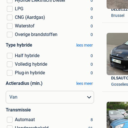
Hybride Elektrisch/Diesel
0
LPG
0
DELEC22
Brussel
CNG (Aardgas)
0
Waterstof
0
Overige brandstoffen
0
Type hybride
lees meer
Half hybride
0
Volledig hybride
0
Plug-in hybride
0
DLSAUT
Actieradius (min.)
lees meer
Gosselies
Transmissie
Automaat
8