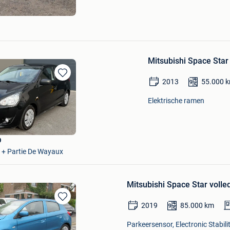
Mitsubishi Space Sta
2013
55.000
Bewaren
in
Elektrische ramen
Mijn
Favorieten
O
 + Partie De Wayaux
Mitsubishi Space Star volle
2019
85.000
km
Bewaren
in
Parkeersensor, Electronic Stabil
Mijn