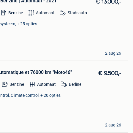
 Benzine | Automaat - 2021
€ 13.000,-
Benzine
Automaat
Stadsauto
esysteem, + 25 opties
2 aug 26
automatique et 76000 km "Moto46"
€ 9.500,-
Benzine
Automaat
Berline
trol, Climate control, + 20 opties
2 aug 26