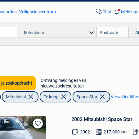
waarden
Veiligheidscentrum
Chat
Meldinge
Mitsubishi
A
Ontvang meldingen van
 je zoekopdracht
nieuwe zoekresultaten
Mitsubishi
Te koop
Space Star
Verwijder filter
2002 Mitsubishi Space Star
Bewaren
2002
217.000
km
in