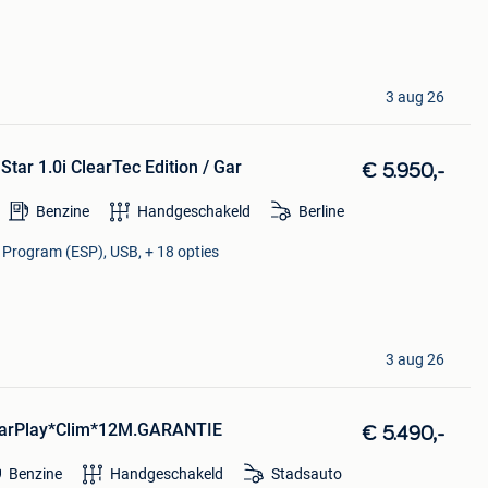
3 aug 26
tar 1.0i ClearTec Edition / Gar
€ 5.950,-
Benzine
Handgeschakeld
Berline
y Program (ESP), USB, + 18 opties
3 aug 26
*CarPlay*Clim*12M.GARANTIE
€ 5.490,-
Benzine
Handgeschakeld
Stadsauto