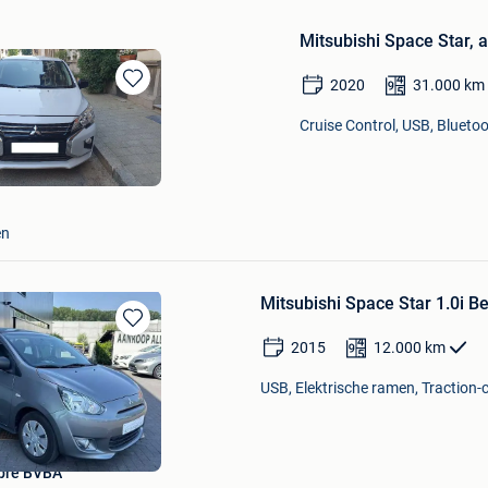
Mitsubishi Space Star,
2020
31.000
km
Bewaren
in
Cruise Control, USB, Bluetoo
Mijn
Favorieten
en
Mitsubishi Space Star 1.0i B
Bewaren
2015
12.000
km
in
Mijn
USB, Elektrische ramen, Traction-c
Favorieten
abre BVBA