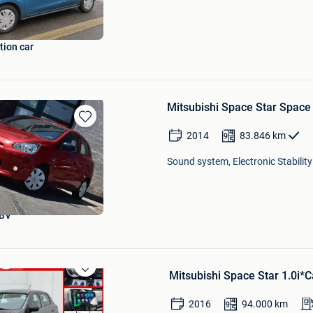
Favorieten
tion car
Mitsubishi Space Star Space S
Bewaren
2014
83.846
km
in
Mijn
Sound system, Electronic Stabilit
Favorieten
BV
Mitsubishi Space Star 1.0i
Bewaren
in
Mijn
2016
94.000
km