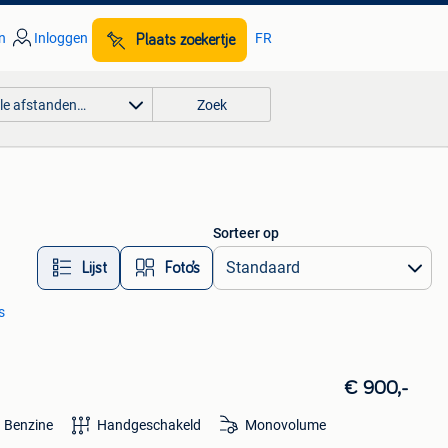
n
Inloggen
FR
Plaats zoekertje
lle afstanden…
Zoek
Sorteer op
Lijst
Foto’s
s
€ 900,-
Benzine
Handgeschakeld
Monovolume