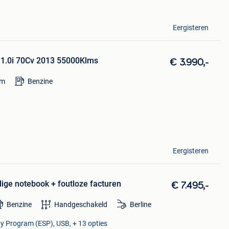
Eergisteren
r 1.0i 70Cv 2013 55000Klms
€ 3.990,-
km
Benzine
Eergisteren
dige notebook + foutloze facturen
€ 7.495,-
Benzine
Handgeschakeld
Berline
ity Program (ESP), USB, + 13 opties