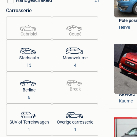
Handgeschakeld
21
Carrosserie
Pole posi
Herve
Cabriolet
Coupé
Stadsauto
Monovolume
13
4
Break
Berline
ARVARO 
6
Kuurne
SUV of Terreinwagen
Overige carrosserie
1
1