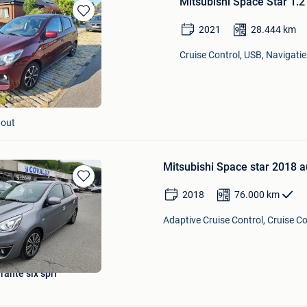
Mitsubishi Space Star 1.2
Bewaren
2021
28.444
km
in
Mijn
Cruise Control, USB, Navigati
Favorieten
out
Mitsubishi Space star 2018 
Bewaren
2018
76.000
km
in
Mijn
Adaptive Cruise Control, Cruise Con
Favorieten
ante six sprl