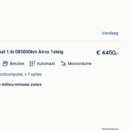
Vandaag
at 1.6i 085000km Airco 1steig
€ 4.450,-
Benzine
Automaat
Monovolume
ordcomputer, + 7 opties
e milieu/emissie zones
Vandaag