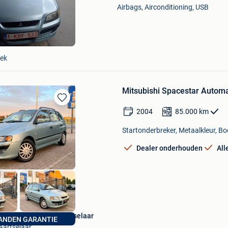
Mijn
Airbags, Airconditioning, USB
Favorieten
ek
Mitsubishi Spacestar Automa
Bewaren
2004
85.000
km
in
Mijn
Startonderbreker, Metaalkleur, Bo
Favorieten
Dealer onderhouden
All
Quality Car Center Aartselaar
ANDEN GARANTIE
Aartselaar