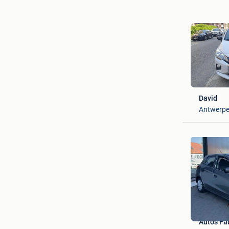
David
Antwerp
Auto's F