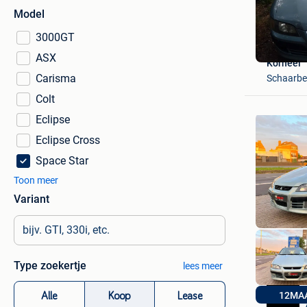
Model
3000GT
ASX
Korneel
Carisma
Schaarbe
Colt
Eclipse
Eclipse Cross
Space Star
Toon meer
Variant
Type zoekertje
lees meer
12MA
Alle
Koop
Lease