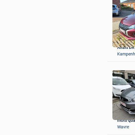
Anaïs DK
Kampenh
moto quar
Wavre