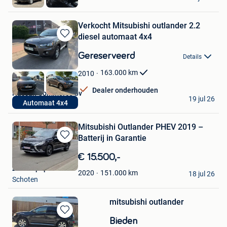
Lommel
Verkocht Mitsubishi outlander 2.2
diesel automaat 4x4
Bewaren
in
Gereserveerd
Details
Mijn
Favorieten
163.000
km
2010
Dealer onderhouden
Hassan Commerce bv
19 jul 26
Automaat 4x4
Borsbeek
Mitsubishi Outlander PHEV 2019 –
Batterij in Garantie
Bewaren
in
€ 15.500,-
Mijn
zaman popalzai
Favorieten
151.000
km
2020
18 jul 26
Schoten
mitsubishi outlander
Bewaren
Bieden