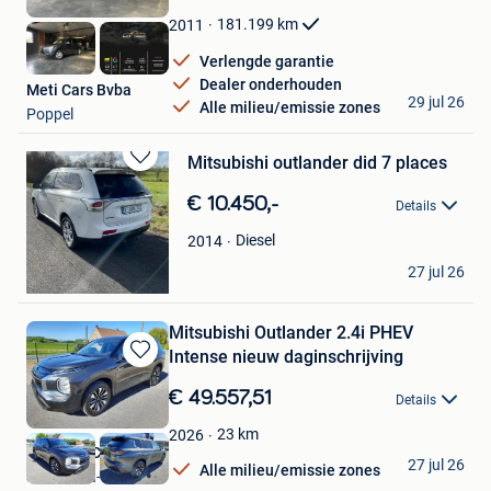
Favorieten
181.199
km
2011
Verlengde garantie
Dealer onderhouden
Meti Cars Bvba
29 jul 26
Alle milieu/emissie zones
Poppel
Mitsubishi outlander did 7 places
Bewaren
in
€ 10.450,-
Details
Mijn
Favorieten
Diesel
2014
vdh
27 jul 26
Momignies
Mitsubishi Outlander 2.4i PHEV
Intense nieuw daginschrijving
Bewaren
in
€ 49.557,51
Details
Mijn
Favorieten
23
km
2026
Garage DC
27 jul 26
Alle milieu/emissie zones
Sint-Maria-Lierde