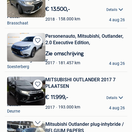
Bewaren
in
€ 13.500,-
Details
Mijn
Pascal
Favorieten
158.000
km
2018
4 aug 26
Brasschaat
Personenauto, Mitsubishi, Outlander,
2.0 Executive Edition,
Bewaren
in
Zie omschrijving
Mijn
Onlineveilingmeester
Favorieten
181.457
km
2017
4 aug 26
Soesterberg
MITSUBISHI OUTLANDER 2017 7
PLAATSEN
Bewaren
in
€ 11.999,-
Details
Mijn
hassan
Favorieten
193.000
km
2017
4 aug 26
Deurne
Mitsubishi Outlander plug-inhybride /
Bewaren
BELGIUM PAPERS