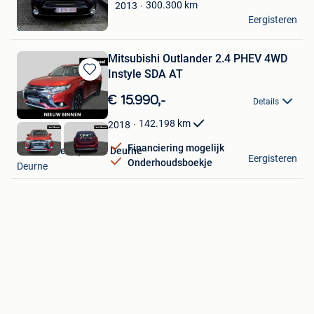
Mijn
300.300
km
2013
Zoriana Dzhuryk
Favorieten
Eergisteren
Schoten
Mitsubishi Outlander 2.4 PHEV 4WD
Instyle SDA AT
Bewaren
in
€ 15.990,-
Details
Mijn
Favorieten
142.198
km
2018
Financiering mogelijk
Van Mossel Hyundai Deurne
Eergisteren
Onderhoudsboekje
Deurne