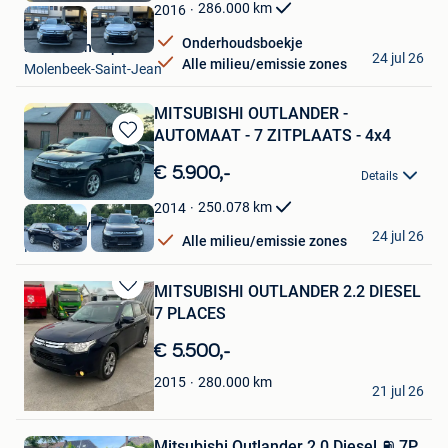
Favorieten
286.000
km
2016
Onderhoudsboekje
auto nadine Sprl
24 jul 26
Alle milieu/emissie zones
Molenbeek-Saint-Jean
MITSUBISHI OUTLANDER -
AUTOMAAT - 7 ZITPLAATS - 4x4
Bewaren
in
€ 5.900,-
Details
Mijn
Favorieten
250.078
km
2014
iaMMar bv
24 jul 26
Alle milieu/emissie zones
Mol
MITSUBISHI OUTLANDER 2.2 DIESEL
Bewaren
7 PLACES
in
Mijn
€ 5.500,-
Favorieten
H CARS
280.000
km
2015
21 jul 26
Sint-Pieters-Leeuw
Mitsubishi Outlander 2.0 Diesel ⛽️ 7P