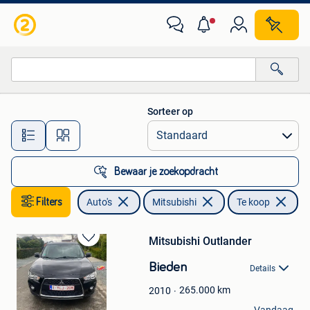
Mitsubishi
Sorteer op
Alle afstanden…
Bewaar je zoekopdracht
Filters
Auto's
Mitsubishi
Te koop
Mitsubishi Outlander
Bewaren
in
Bieden
Details
Mijn
Favorieten
265.000
km
2010
Evelyn