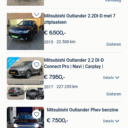
Vandaag
Opwijk
Mitsubishi Outlander 2.2DI-D met 7
Bewaren
zitplaatsen
in
Mijn
€ 6.500,-
Favorieten
RS
22.500
km
2015
Gisteren
Mechelen
Mitsubishi Outlander 2.2 DI-D
Connect Pro | Navi | Carplay |
Bewaren
in
€ 7.950,-
Details
Mijn
Favorieten
227.255
km
2017
Vlashuizen B.V.
Gisteren
Lommel
Mitsubishi Outlander Phev benzine
Bewaren
€ 7.500,-
Details
in