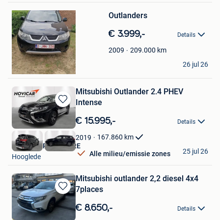
Bewaren
Outlanders
in
Mijn
€ 3.999,-
Favorieten
Details
209.000
km
2009
Jonathan Carpeau
26 jul 26
Momignies
Mitsubishi Outlander 2.4 PHEV
Intense
Bewaren
in
€ 15.995,-
Details
Mijn
Favorieten
167.860
km
2019
NOVICAR ROESELARE
25 jul 26
Alle milieu/emissie zones
Hooglede
Mitsubishi outlander 2,2 diesel 4x4
7places
Bewaren
in
€ 8.650,-
Details
Mijn