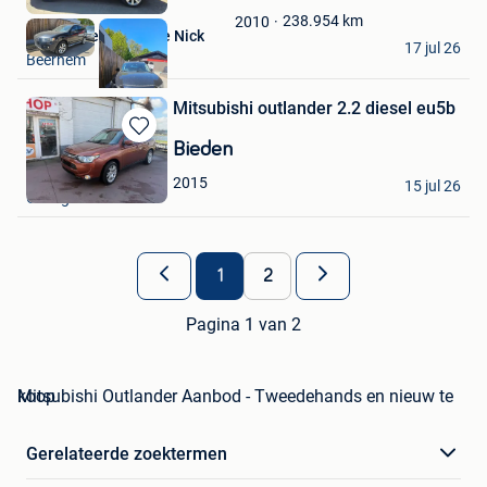
in
238.954
km
2010
Mijn
Garage Delafontaine Nick
Favorieten
17 jul 26
Beernem
Mitsubishi outlander 2.2 diesel eu5b
Bewaren
Bieden
in
Thomas
2015
Mijn
15 jul 26
Grivegnee
Favorieten
1
2
Pagina 1 van 2
Mitsubishi Outlander Aanbod - Tweedehands en nieuw te koop
Gerelateerde zoektermen