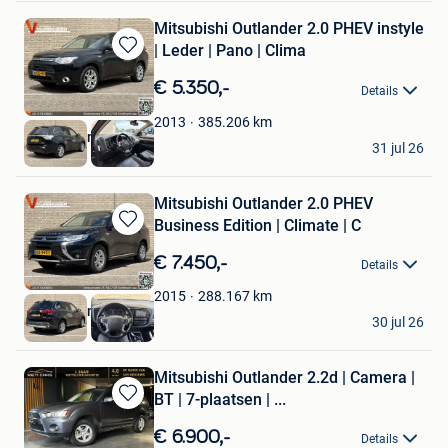
Mitsubishi Outlander 2.0 PHEV instyle
| Leder | Pano | Clima
Bewaren
in
€ 5.350,-
Details
Mijn
Favorieten
385.206
km
2013
Vlashuizen B.V.
31 jul 26
Lommel
Mitsubishi Outlander 2.0 PHEV
Business Edition | Climate | C
Bewaren
in
€ 7.450,-
Details
Mijn
Favorieten
288.167
km
2015
Vlashuizen B.V.
30 jul 26
Lommel
Mitsubishi Outlander 2.2d | Camera |
BT | 7-plaatsen | ...
Bewaren
in
€ 6.900,-
Details
Mijn