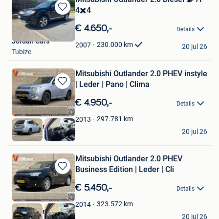
4✖️4
Bewaren
in
€ 4.650,-
Details
Mijn
Jordan Cars
Favorieten
230.000
km
2007
20 jul 26
Tubize
Mitsubishi Outlander 2.0 PHEV instyle
| Leder | Pano | Clima
Bewaren
in
€ 4.950,-
Details
Mijn
Favorieten
297.781
km
2013
Vlashuizen B.V.
20 jul 26
Lommel
Mitsubishi Outlander 2.0 PHEV
Business Edition | Leder | Cli
Bewaren
in
€ 5.450,-
Details
Mijn
Favorieten
323.572
km
2014
Vlashuizen B.V.
20 jul 26