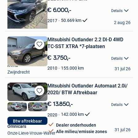
in
Mijn
€ 6.000,-
Details
Favorieten
Carys NV
50.669
km
2017
2 aug 26
Willebroek
Mitsubishi Outlander 2.2 DI-D 4WD
TC-SST XTRA *7-plaatsen
Bewaren
in
€ 3.750,-
Details
Mijn
KTAC
Favorieten
155.000
km
2010
31 jul 26
Zwijndrecht
Mitsubishi Outlander Automaat 2.0i/
2020/ BTW Aftrekbaar
Bewaren
in
€ 13.850,-
Details
Mijn
Favorieten
142.000
km
2020
Btw aftrekbaar
Dealer onderhouden
Omnicars
31 jul 26
Alle milieu/emissie zones
Onze-Lieve-Vrouw-Waver