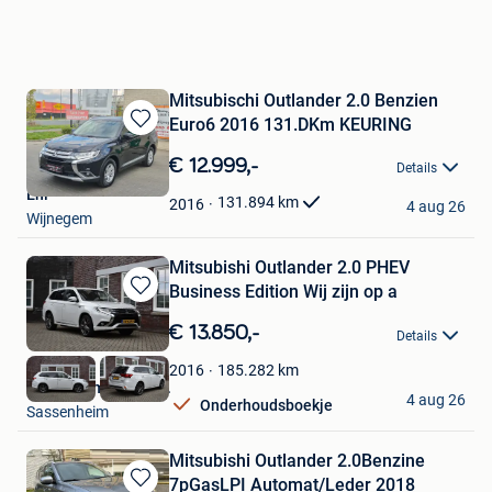
Mitsubischi Outlander 2.0 Benzien
Euro6 2016 131.DKm KEURING
Bewaren
in
€ 12.999,-
Details
Mijn
Eni
Favorieten
131.894
km
2016
4 aug 26
Wijnegem
Mitsubishi Outlander 2.0 PHEV
Business Edition Wij zijn op a
Bewaren
in
€ 13.850,-
Details
Mijn
Favorieten
185.282
km
2016
Grib Automotive B.V.
4 aug 26
Onderhoudsboekje
Sassenheim
Mitsubishi Outlander 2.0Benzine
7pGasLPI Automat/Leder 2018