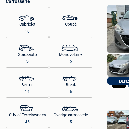
Carrosserie
Cabriolet
Coupé
10
1
Stadsauto
Monovolume
5
5
BENZ
Berline
Break
16
6
SUV of Terreinwagen
Overige carrosserie
45
5