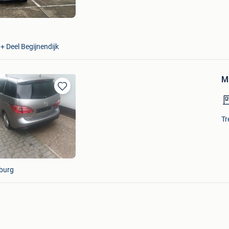
Mijn
Favorieten
+ Deel Begijnendijk
M
Bewaren
in
Mijn
Tr
Favorieten
burg