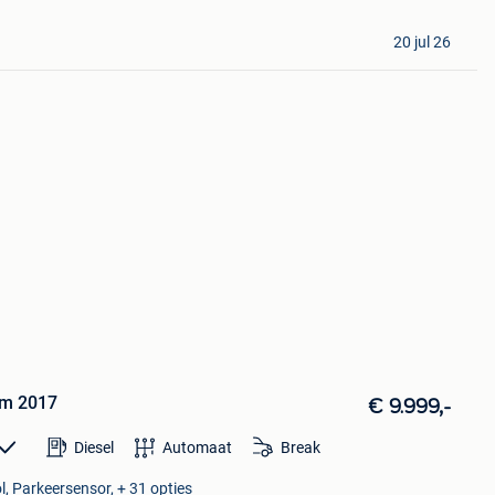
20 jul 26
km 2017
€ 9.999,-
Diesel
Automaat
Break
l, Parkeersensor, + 31 opties