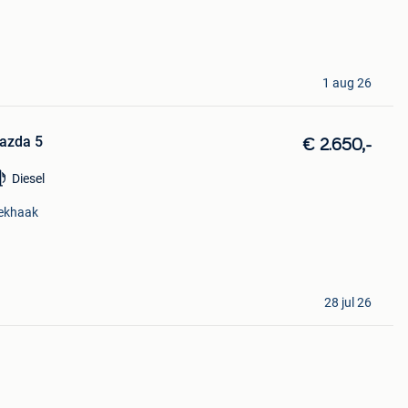
1 aug 26
azda 5
€ 2.650,-
Diesel
ekhaak
28 jul 26