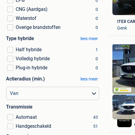
LPG
0
CNG (Aardgas)
0
Waterstof
0
ITEX CA
Overige brandstoffen
0
Genk
Type hybride
lees meer
Half hybride
1
Volledig hybride
0
Plug-in hybride
0
Actieradius (min.)
lees meer
Transmissie
Automaat
43
Handgeschakeld
51