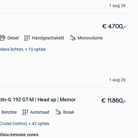
1 aug 26
€ 4.700,-
Diesel
Handgeschakeld
Monovolume
ieve lichten, + 10 opties
1 aug 26
tiv-G 192 GT-M | Head up | Memor
€ 11.860,-
Benzine
Automaat
Break
Cruise Control, + 42 opties
milieu/emissie zones