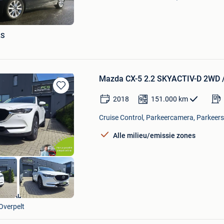
Mijn
Favorieten
RS
Mazda CX-5 2.2 SKYACTIV-D 2WD /
Bewaren
2018
151.000
km
in
Mijn
Cruise Control, Parkeercamera, Parkeers
Favorieten
Alle milieu/emissie zones
PCS Automotive
Overpelt