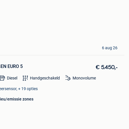
6 aug 26
SEN EURO 5
€ 5.450,-
Diesel
Handgeschakeld
Monovolume
eersensor, + 19 opties
lieu/emissie zones