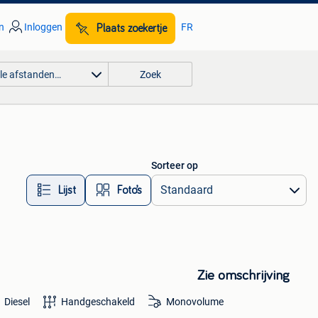
n
Inloggen
FR
Plaats zoekertje
lle afstanden…
Zoek
Sorteer op
Lijst
Foto’s
Zie omschrijving
Diesel
Handgeschakeld
Monovolume