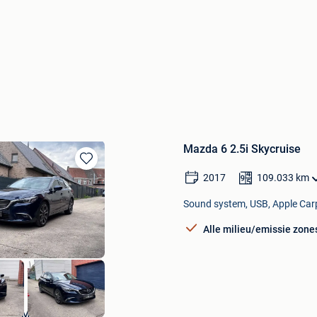
Mazda 6 2.5i Skycruise
Bewaren
2017
109.033
km
in
Mijn
Sound system, USB, Apple Carpl
Favorieten
Alle milieu/emissie zone
Chef Motors