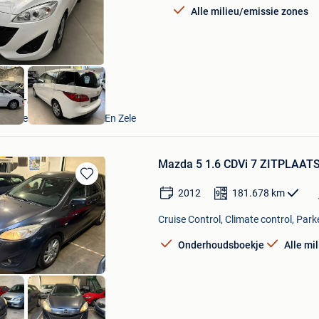
Mijn
Alle milieu/emissie zones
Favorieten
VAVATO Auctions
Lokeren+Deel Overmere En Zele
Mazda 5 1.6 CDVi 7 ZITPLAAT
Bewaren
2012
181.678
km
in
Mijn
Cruise Control, Climate control, Park
Favorieten
Onderhoudsboekje
Alle mi