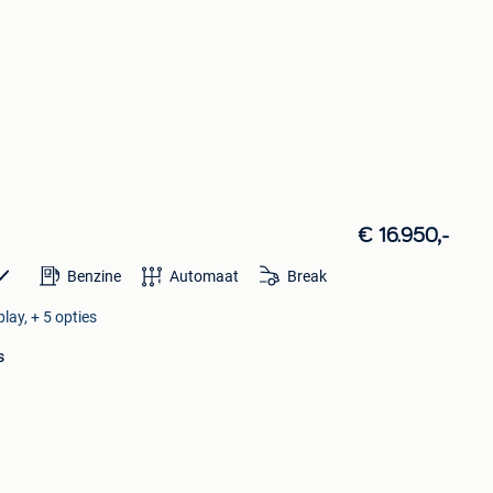
€ 16.950,-
Benzine
Automaat
Break
ay, + 5 opties
s