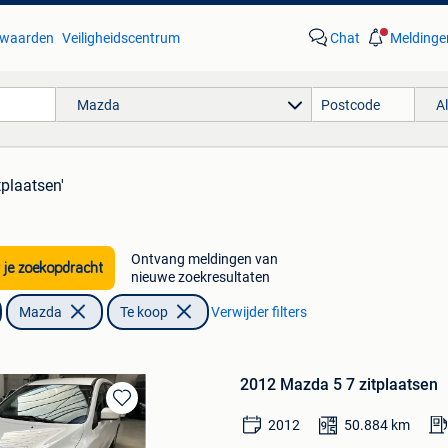
waarden
Veiligheidscentrum
Chat
Meldinge
Mazda
A
tplaatsen'
Ontvang meldingen van
 je zoekopdracht
nieuwe zoekresultaten
Mazda
Te koop
Verwijder filters
2012 Mazda 5 7 zitplaatsen
Bewaren
2012
50.884
km
in