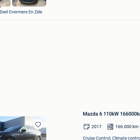
ys
Deel Overmere En Zele
Mazda 6 110kW 166000
2017
166.000
km
Bewaren
in
Cruise Control, Climate contro