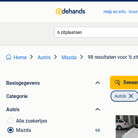
Help en info
Voor
98 resultaten
voor '6 zi
Home
Auto's
Mazda
Basisgegevens
Bewaar
Categorie
Auto's
Auto's
Alle zoekertjes
Mazda
98