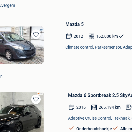
Evergem
Mazda 5
2012
162.000
km
Bewaren
in
Climate control, Parkeersensor, Adapt
Mijn
Favorieten
en
Mazda 6 Sportbreak 2.5 SkyAc
Bewaren
2016
265.194
km
in
Mijn
Adaptive Cruise Control, Trekhaak, 
Favorieten
Onderhoudsboekje
Alle 