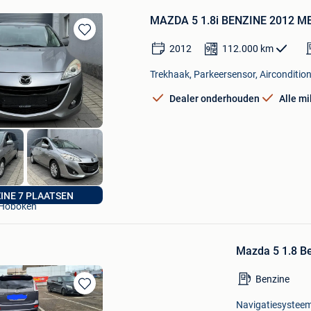
MAZDA 5 1.8i BENZINE 2012 
Bewaren
2012
112.000
km
in
Mijn
Trekhaak, Parkeersensor, Aircondition
Favorieten
Dealer onderhouden
Alle m
A2Z CARS BV
INE 7 PLAATSEN
Hoboken
Mazda 5 1.8 Be
Benzine
Bewaren
Navigatiesysteem
in