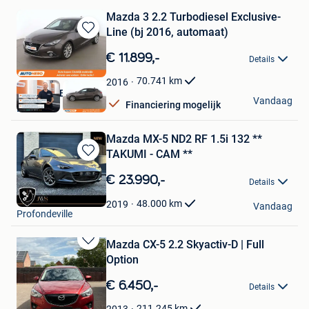
Mazda 3 2.2 Turbodiesel Exclusive-
Line (bj 2016, automaat)
Bewaren
in
€ 11.899,-
Details
Mijn
Favorieten
70.741
km
2016
Autohero België
Vandaag
Financiering mogelijk
Brussel
Mazda MX-5 ND2 RF 1.5i 132 **
TAKUMI - CAM **
Bewaren
in
€ 23.990,-
Details
Mijn
JWS Automotive
Favorieten
48.000
km
2019
Vandaag
Profondeville
Mazda CX-5 2.2 Skyactiv-D | Full
Bewaren
Option
in
Mijn
€ 6.450,-
Details
Favorieten
211.245
km