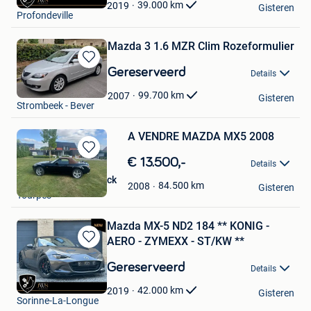
Favorieten
39.000
km
2019
Gisteren
Profondeville
Mazda 3 1.6 MZR Clim Rozeformulier
Bewaren
Gereserveerd
Details
in
Arthur
Mijn
99.700
km
2007
Gisteren
Strombeek - Bever
Favorieten
A VENDRE MAZDA MX5 2008
Bewaren
€ 13.500,-
Details
in
vandennieuwenbroeck
Mijn
84.500
km
2008
Gisteren
Tourpes
Favorieten
Mazda MX-5 ND2 184 ** KONIG -
AERO - ZYMEXX - ST/KW **
Bewaren
in
Gereserveerd
Details
Mijn
JWS Automotive
Favorieten
42.000
km
2019
Gisteren
Sorinne-La-Longue