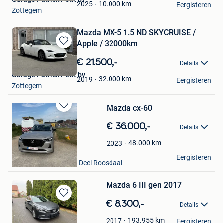
Favorieten
10.000
km
2025
Eergisteren
Zottegem
Mazda MX-5 1.5 ND SKYCRUISE /
Apple / 32000km
Bewaren
in
€ 21.500,-
Details
Mijn
Garage Patrick Petit bv
Favorieten
32.000
km
2019
Eergisteren
Zottegem
Mazda cx-60
Bewaren
in
€ 36.000,-
Details
Mijn
Favorieten
48.000
km
2023
Maximemasse
Eergisteren
St-Kwintens-Lennik + Deel Roosdaal
Mazda 6 III gen 2017
Bewaren
€ 8.300,-
Details
in
Bartek Salwin
Mijn
193.955
km
2017
Eergisteren