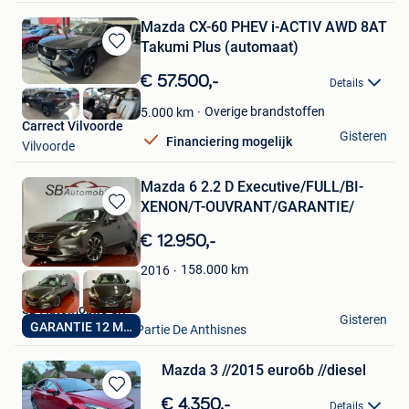
Mazda CX-60 PHEV i-ACTIV AWD 8AT
Takumi Plus (automaat)
Bewaren
in
€ 57.500,-
Details
Mijn
Favorieten
Overige brandstoffen
5.000
km
Carrect Vilvoorde
Gisteren
Financiering mogelijk
Vilvoorde
Mazda 6 2.2 D Executive/FULL/BI-
XENON/T-OUVRANT/GARANTIE/
Bewaren
in
€ 12.950,-
Mijn
Favorieten
158.000
km
2016
SB Automobile Srl
Gisteren
GARANTIE 12 MOIS
Comblain-Au-Pont+ Partie De Anthisnes
Mazda 3 //2015 euro6b //diesel
Bewaren
€ 4.350,-
Details