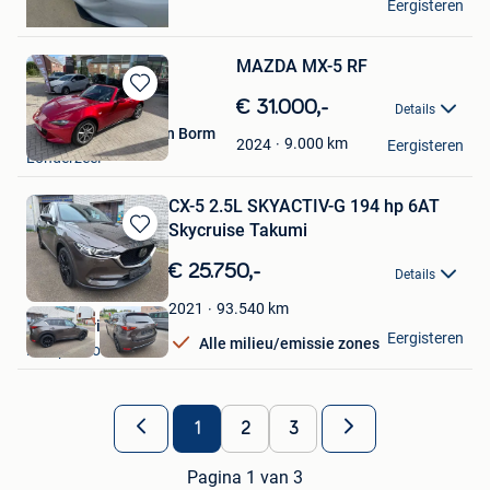
Eergisteren
Temse
MAZDA MX-5 RF
Bewaren
€ 31.000,-
Details
in
mazda specialist Van Borm
Mijn
9.000
km
2024
Eergisteren
Londerzeel
Favorieten
CX-5 2.5L SKYACTIV-G 194 hp 6AT
Skycruise Takumi
Bewaren
in
€ 25.750,-
Details
Mijn
Favorieten
93.540
km
2021
Garage Driessens
Eergisteren
Alle milieu/emissie zones
Kampenhout
1
2
3
Pagina 1 van 3