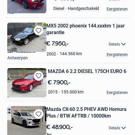
in
jansens hendrik
Mijn
Handgeschakeld
Diesel
Eergisteren
Niel
Favorieten
MX5 2002 phoenix 144.xxxkm 1 jaar
garantie
Bewaren
in
€ 7.950,-
Details
Mijn
SLP Roadsters
Favorieten
144.560
km
2002
Eergisteren
Antwerpen
MAZDA 6 2.2 DIESEL 175CH EURO 6
Bewaren
€ 7.900,-
in
H CARS
155.000
km
2015
Mijn
Eergisteren
Sint-Pieters-Leeuw
Favorieten
Mazda CX-60 2.5 PHEV AWD Homura
Plus / BTW AFTRB / 10000km
Bewaren
in
€ 48.900,-
Details
Mijn
Garage Patrick Petit bv