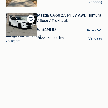
Vandaag
Assenede
Mazda CX-60 2.5 PHEV AWD Homura
/ Bose / Trekhaak
Bewaren
in
€ 34.900,-
Details
Mijn
Garage Patrick Petit bv
Favorieten
63.000
km
2022
Vandaag
Zottegem