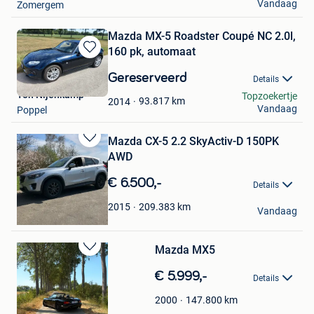
Vandaag
Zomergem
Mazda MX-5 Roadster Coupé NC 2.0l,
160 pk, automaat
Bewaren
in
Gereserveerd
Details
Mijn
Ton Nijenkamp
Topzoekertje
Favorieten
93.817
km
2014
Vandaag
Poppel
Mazda CX-5 2.2 SkyActiv-D 150PK
Bewaren
AWD
in
Mijn
€ 6.500,-
Details
Favorieten
Rafaël Nulens
209.383
km
2015
Vandaag
Nieuwerkerken
Mazda MX5
Bewaren
in
€ 5.999,-
Details
Mijn
Favorieten
147.800
km
2000
Erwin