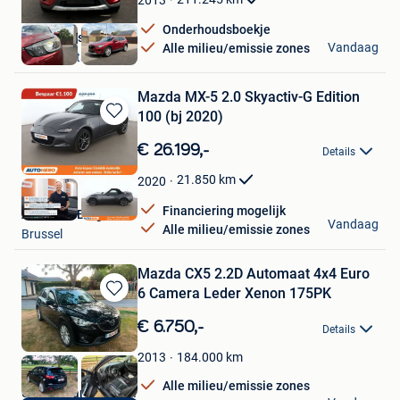
2013
Onderhoudsboekje
Karim Cars bv
Vandaag
Alle milieu/emissie zones
Herk-De-Stad
Mazda MX-5 2.0 Skyactiv-G Edition
100 (bj 2020)
Bewaren
in
€ 26.199,-
Details
Mijn
Favorieten
21.850
km
2020
Financiering mogelijk
Autohero België
Vandaag
Alle milieu/emissie zones
Brussel
Mazda CX5 2.2D Automaat 4x4 Euro
6 Camera Leder Xenon 175PK
Bewaren
in
€ 6.750,-
Details
Mijn
Favorieten
184.000
km
2013
Alle milieu/emissie zones
Unique Cars Official.