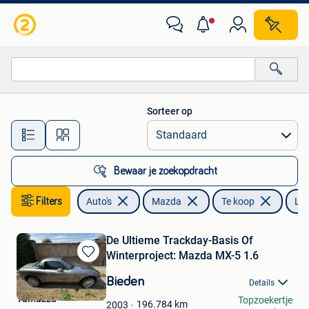
Mazda
Sorteer op
Alle afstanden…
Bewaar je zoekopdracht
Filters
Auto's
Mazda
Te koop
Led
De Ultieme Trackday-Basis Of
Winterproject: Mazda MX-5 1.6
Bewaren
in
Bieden
Details
Mijn
Tamazza
Topzoekertje
Favorieten
196.784
km
2003