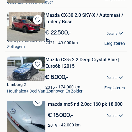
Onze-Lieve-Vrouw-Waver
Favorieten
Mazda CX-30 2.0 SKY-X / Automaat /
Leder / Bose
Bewaren
in
€ 22.500,-
Details
Mijn
Garage Patrick Petit bv
Favorieten
49.000
km
2021
Eergisteren
Zottegem
Mazda CX-5 2.2 Deep Crystal Blue |
Euro6b | 2015
Bewaren
in
€ 6.000,-
Details
Mijn
Limburg 2
Favorieten
174.000
km
2015
Eergisteren
Houthalen+ Deel Van Zonhoven En Zolder
mazda mx5 nd 2.0cc 160 pk 18.000
Bewaren
in
€ 18.000,-
Details
Mijn
Favorieten
42.000
km
2019
annemie willems