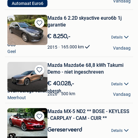
Vandaag
Automaat Euro6
Duffel
Mazda 6 2.2D skyactive euro6b 1j
garantie
Bewaren
in
€ 8.250,-
Details
Mijn
OCJ
Favorieten
165.000
km
2015
Vandaag
Geel
Mazda Mazda6e 68,8 kWh Takumi
Demo - niet ingeschreven
Bewaren
in
€ 40.028,-
Details
Mijn
BVBA Garage Vandenbergh
Favorieten
500
km
2026
Vandaag
Meerhout
Mazda MX-5 ND2 ** BOSE - KEYLESS
- CARPLAY - CAM - CUIR **
Bewaren
in
Gereserveerd
Details
Mijn
JWS Automotive