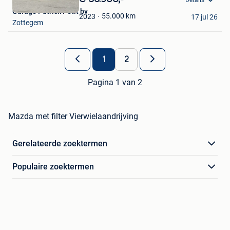
Mijn
Garage Patrick Petit bv
Favorieten
55.000
km
2023
17 jul 26
Zottegem
1
2
Pagina 1 van 2
Mazda met filter Vierwielaandrijving
Gerelateerde zoektermen
Populaire zoektermen