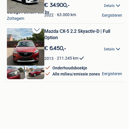
in
€ 34.900,-
Details
Mijn
Garage Patrick Petit bv
Favorieten
63.000
km
2022
Eergisteren
Zottegem
Mazda CX-5 2.2 Skyactiv-D | Full
Bewaren
Option
in
Mijn
€ 6.450,-
Details
Favorieten
211.245
km
2013
Onderhoudsboekje
Karim Cars bv
Eergisteren
Alle milieu/emissie zones
Herk-De-Stad