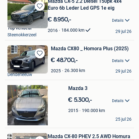
Mazda CX-5 2.2 Diesel 150pk 4x4
Euro 6b Leder Led GPS 1e eig
Bewaren
in
€ 8.950,-
Details
Mijn
Top vendeur
Favorieten
184.000
km
2016
29 jul 26
Steenokkerzeel
Mazda CX80 _ Homora Plus (2025)
Bewaren
€ 48.700,-
Details
in
Adelino
Mijn
26.300
km
2025
29 jul 26
Bewaren
Denderleeuw
Favorieten
in
Mijn
Mazda 3
Favorieten
€ 5.300,-
Details
190.000
km
2015
Edgar
25 jul 26
Nederbrakel
Mazda CX-80 PHEV 2.5 AWD Homura