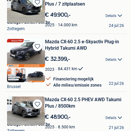
Plus / 7 zitplaatsen
Bewaren
in
€ 49.900,-
Details
Mijn
Garage Patrick Petit bv
Favorieten
14.000
km
2025
24 jul 26
Zottegem
Mazda CX-60 2.5 e-Skyactiv Plug-in
Hybrid Takumi AWD
Bewaren
in
€ 32.399,-
Details
Mijn
Favorieten
84.431
km
2023
Financiering mogelijk
Autohero België
22 jul 26
Alle milieu/emissie zones
Brussel
Mazda CX-60 2.5 PHEV AWD Takumi
Plus / 8500km
Bewaren
in
€ 48.900,-
Details
Mijn
Garage Patrick Petit bv
Favorieten
8.500
km
2025
21 jul 26
Zottegem