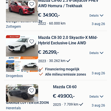
Mazda CX-60 2.5 e-Skyactiv PHEV
AWD Homura / Trekhaak
Bewaren
in
€ 34.900,-
Details
Mijn
Garage Patrick Petit bv
Favorieten
60.000
km
2022
3 aug 26
Zottegem
Mazda CX-30 2.0 Skyactiv-X Mild-
Hybrid Exclusive-Line AWD
Bewaren
in
€ 26.299,-
Details
Mijn
Favorieten
30.262
km
2023
Financiering mogelijk
Autohero Belgium Pro
3 aug 26
Alle milieu/emissie zones
Drogenbos
Mazda CX-60
Bewaren
€ 49.900,-
Details
in
GARAGE LUYTEN EN ZOON
Mijn
7.709
km
2025
3 aug 26
Herentals
Favorieten