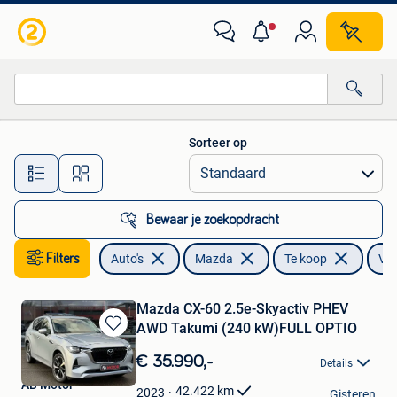
Mazda
Sorteer op
Alle afstanden…
Bewaar je zoekopdracht
Filters
Auto's
Mazda
Te koop
Vie
Mazda CX-60 2.5e-Skyactiv PHEV
AWD Takumi (240 kW)FULL OPTIO
Bewaren
in
€ 35.990,-
Details
Mijn
AB Motor
Favorieten
42.422
km
2023
Gisteren