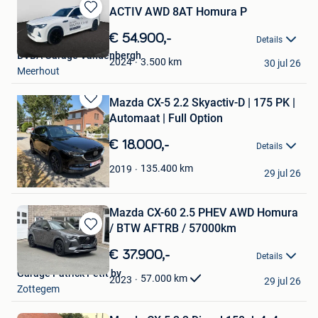
ACTIV AWD 8AT Homura P
Bewaren
in
€ 54.900,-
Details
Mijn
BVBA Garage Vandenbergh
Favorieten
3.500
km
2024
30 jul 26
Meerhout
Mazda CX-5 2.2 Skyactiv-D | 175 PK |
Bewaren
Automaat | Full Option
in
Mijn
€ 18.000,-
Details
Favorieten
Tati Ana
135.400
km
2019
29 jul 26
Evergem
Mazda CX-60 2.5 PHEV AWD Homura
/ BTW AFTRB / 57000km
Bewaren
in
€ 37.900,-
Details
Mijn
Garage Patrick Petit bv
Favorieten
57.000
km
2023
29 jul 26
Zottegem