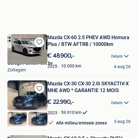
Mazda CX-60 2.5 PHEV AWD Homura
Plus / BTW AFTRB / 10000km
Bewaren
in
€ 48.900,-
Details
Mijn
Garage Patrick Petit bv
Favorieten
10.000
km
2025
4 aug 26
Zottegem
Mazda CX-30 CX-30 2.0i SKYACTIV-X
MHE AWD * GARANTIE 12 MOIS
Bewaren
in
€ 22.990,-
Details
Mijn
Favorieten
59.910
km
2023
A.B Cars
3 aug 26
Alle milieu/emissie zones
Herstal