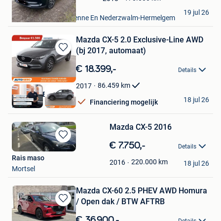
Geert
19 jul 26
Zingem+Deel Dikkelvenne En Nederzwalm-Hermelgem
Mazda CX-5 2.0 Exclusive-Line AWD
(bj 2017, automaat)
Bewaren
in
€ 18.399,-
Details
Mijn
Favorieten
86.459
km
2017
Autohero België
18 jul 26
Financiering mogelijk
Brussel
Mazda CX-5 2016
Bewaren
€ 7.750,-
Details
in
Rais maso
Mijn
220.000
km
2016
18 jul 26
Mortsel
Favorieten
Mazda CX-60 2.5 PHEV AWD Homura
/ Open dak / BTW AFTRB
Bewaren
in
€ 36.900,-
Details