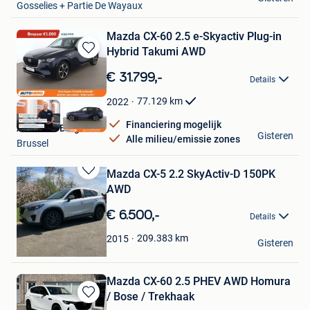
Gosselies + Partie De Wayaux
Mazda CX-60 2.5 e-Skyactiv Plug-in
Hybrid Takumi AWD
Bewaren
in
€ 31.799,-
Details
Mijn
Favorieten
77.129
km
2022
Financiering mogelijk
Autohero België
Gisteren
Alle milieu/emissie zones
Brussel
Mazda CX-5 2.2 SkyActiv-D 150PK
Bewaren
AWD
in
Mijn
€ 6.500,-
Details
Favorieten
Rafaël Nulens
209.383
km
2015
Gisteren
Nieuwerkerken
Mazda CX-60 2.5 PHEV AWD Homura
/ Bose / Trekhaak
Bewaren