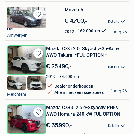
Mazda 5
Bewaren
€ 4.700,-
Details
in
Den
Mijn
162.000
km
2012
1 aug 26
Antwerpen
Favorieten
Mazda CX-5 2.0i Skyactiv-G i-Activ
AWD Takumi *FUL OPTION *
Bewaren
in
€ 25.490,-
Details
Mijn
Favorieten
84.000
km
2019
Dealer onderhouden
Ben's Cars BV
1 aug 26
Alle milieu/emissie zones
Merchtem
Mazda CX-60 2.5 e-Skyactiv PHEV
AWD Homura 240 kW FUL OPTION
Bewaren
in
€ 35.990,-
Details
Mijn
Favorieten