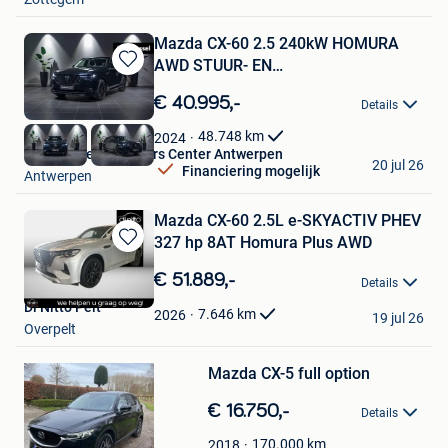
Mazda CX-60 2.5 240kW HOMURA
AWD STUUR- EN
Bewaren
ZETELVERWARMING |
in
€ 40.995,-
Details
Mijn
Favorieten
48.748
km
2024
Van Mossel Used Cars Center Antwerpen
20 jul 26
Financiering mogelijk
Antwerpen
Mazda CX-60 2.5L e-SKYACTIV PHEV
327 hp 8AT Homura Plus AWD
Bewaren
in
€ 51.889,-
Details
Mijn
Di Nitto Pelt
Favorieten
7.646
km
2026
19 jul 26
Overpelt
Bewaren
Mazda CX-5 full option
in
Mijn
€ 16.750,-
Favorieten
Details
170.000
km
2018