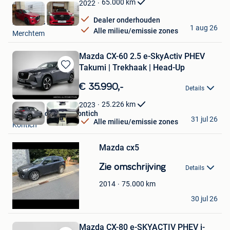
65.000
km
2022
Dealer onderhouden
Ben's Cars BV
1 aug 26
Alle milieu/emissie zones
Merchtem
Mazda CX-60 2.5 e-SkyActiv PHEV
Takumi | Trekhaak | Head-Up
Bewaren
in
€ 35.990,-
Details
Mijn
Favorieten
25.226
km
2023
Hedin Automotive Kontich
31 jul 26
Alle milieu/emissie zones
Kontich
Bewaren
in
Mijn
Mazda cx5
Favorieten
Zie omschrijving
Details
75.000
km
2014
Ced
30 jul 26
Rochefort
Mazda CX-80 e-SKYACTIV PHEV i-