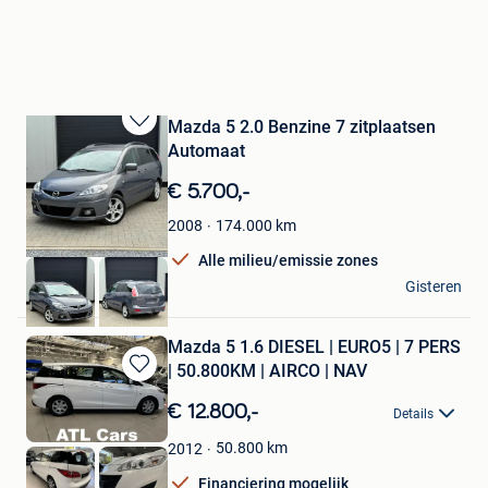
Mazda 5 2.0 Benzine 7 zitplaatsen
Bewaren
Automaat
in
Mijn
€ 5.700,-
Favorieten
174.000
km
2008
Alle milieu/emissie zones
RM AUTO
Gisteren
Haacht
Mazda 5 1.6 DIESEL | EURO5 | 7 PERS
| 50.800KM | AIRCO | NAV
Bewaren
in
€ 12.800,-
Details
Mijn
Favorieten
50.800
km
2012
Financiering mogelijk