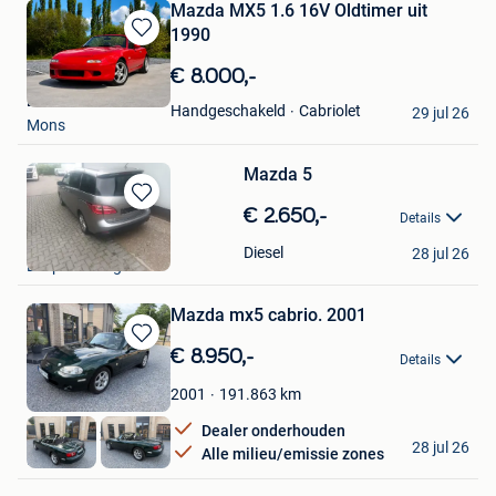
Mazda MX5 1.6 16V Oldtimer uit
1990
Bewaren
in
€ 8.000,-
Mijn
Ben Bkh
Favorieten
Cabriolet
Handgeschakeld
29 jul 26
Mons
Mazda 5
Bewaren
€ 2.650,-
Details
in
David
Mijn
Diesel
28 jul 26
Leopoldsburg
Favorieten
Mazda mx5 cabrio. 2001
Bewaren
€ 8.950,-
Details
in
Mijn
191.863
km
2001
Favorieten
Dealer onderhouden
supercars 24
28 jul 26
Alle milieu/emissie zones
Kuringen