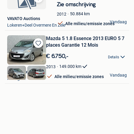
Bewaren
Zie omschrijving
in
50.884
km
2012
Mijn
VAVATO Auctions
Favorieten
Vandaag
Alle milieu/emissie zones
Lokeren+Deel Overmere En Zele
Mazda 5 1.8 Essence 2013 EURO 5 7
places Garantie 12 Mois
Bewaren
in
€ 6.750,-
Details
Mijn
Favorieten
149.000
km
2013
Arm-Concept
Vandaag
Alle milieu/emissie zones
Hekelgem