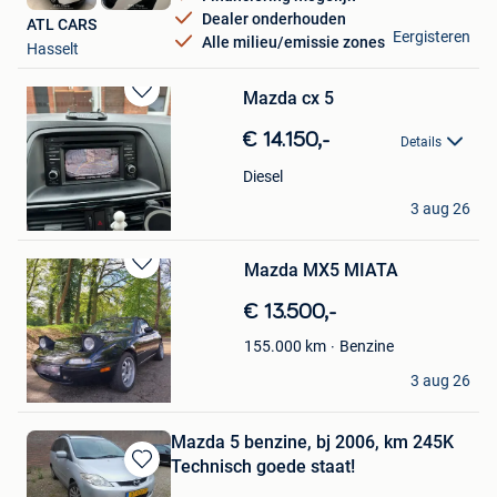
Dealer onderhouden
ATL CARS
Eergisteren
Alle milieu/emissie zones
Hasselt
Mazda cx 5
Bewaren
in
€ 14.150,-
Details
Mijn
Favorieten
Diesel
Ysn
3 aug 26
Hamme
Mazda MX5 MIATA
Bewaren
in
€ 13.500,-
Mijn
Favorieten
Benzine
155.000
km
Evelien Hermans
3 aug 26
Zutendaal
Mazda 5 benzine, bj 2006, km 245K
Technisch goede staat!
Bewaren