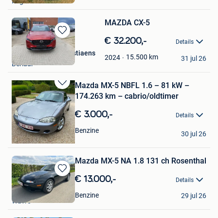
Itegem
Favorieten
MAZDA CX-5
Bewaren
€ 32.200,-
Details
in
Garage Renault Cerstiaens
Mijn
15.500
km
2024
31 jul 26
Berlaar
Favorieten
Mazda MX-5 NBFL 1.6 – 81 kW –
Bewaren
174.263 km – cabrio/oldtimer
in
Mijn
€ 3.000,-
Details
Favorieten
Tom Vermeer
Benzine
30 jul 26
Sint-Niklaas
Mazda MX-5 NA 1.8 131 ch Rosenthal
Bewaren
€ 13.000,-
Details
in
bertrand lionel
Mijn
Benzine
29 jul 26
Wavre
Favorieten