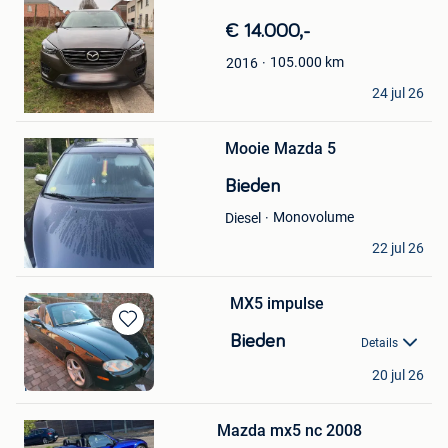
Bewaren
in
€ 14.000,-
Mijn
Favorieten
105.000
km
2016
Harsahib Singh
24 jul 26
Sint-Truiden
Bewaren
Mooie Mazda 5
in
Mijn
Bieden
Favorieten
Monovolume
Diesel
Lorenzo
22 jul 26
Ieper
MX5 impulse
Bewaren
Bieden
Details
in
Marc
Mijn
20 jul 26
Hasselt
Favorieten
Bewaren
Mazda mx5 nc 2008
in