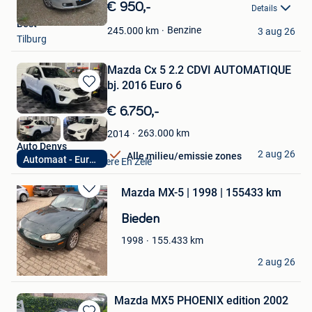
in
€ 950,-
Details
Mijn
Best
Favorieten
Benzine
245.000
km
3 aug 26
Tilburg
Mazda Cx 5 2.2 CDVI AUTOMATIQUE
bj. 2016 Euro 6
Bewaren
in
€ 6.750,-
Mijn
Favorieten
263.000
km
2014
Auto Denys
2 aug 26
Alle milieu/emissie zones
Automaat - Euro 6
Lokeren+Deel Overmere En Zele
Mazda MX-5 | 1998 | 155433 km
Bewaren
in
Bieden
Mijn
Favorieten
155.433
km
1998
IMEX BV.
2 aug 26
Zonhoven
Mazda MX5 PHOENIX edition 2002