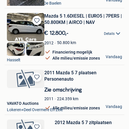
Vandaag
Welkenraedt+ Partie De Baelen
Mazda 5 1.6DIESEL | EURO5 | 7PERS |
50.800KM | AIRCO | NAV
Bewaren
in
€ 12.800,-
Details
Mijn
Favorieten
50.800
km
2012
Financiering mogelijk
ATL Cars
Vandaag
Alle milieu/emissie zones
Hasselt
2011 Mazda 5 7 plaatsen
Personenauto
Bewaren
in
Zie omschrijving
Mijn
Favorieten
224.359
km
2011
VAVATO Auctions
Vandaag
Alle milieu/emissie zones
Lokeren+Deel Overmere En Zele
2012 Mazda 5 7 zitplaatsen