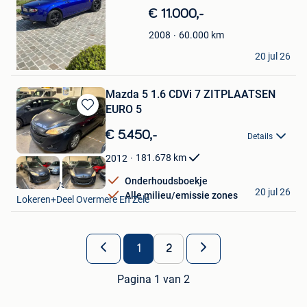
Mijn
€ 11.000,-
Favorieten
60.000
km
2008
Sven
20 jul 26
Westmalle
Mazda 5 1.6 CDVi 7 ZITPLAATSEN
EURO 5
Bewaren
in
€ 5.450,-
Details
Mijn
Favorieten
181.678
km
2012
Onderhoudsboekje
Auto Denys
20 jul 26
Alle milieu/emissie zones
Lokeren+Deel Overmere En Zele
1
2
Pagina 1 van 2