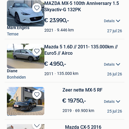
MAZDA MX-5 100th Anniversary 1.5
Skyactiv-G 132PK
Bewaren
in
€ 23.990,-
Details
Mijn
Mark Engels
Favorieten
9.446
km
2021
27 jul 26
Temse
Mazda 5 1.6D // 2011- 135.000km //
Euro5 // Airco
Bewaren
in
€ 4.950,-
Details
Mijn
Diane
Favorieten
135.000
km
2011
26 jul 26
Bonheiden
Zeer nette MX-5 RF
Bewaren
€ 19.750,-
Details
in
Dario Leuzzi
Mijn
69.900
km
2019
25 jul 26
Genk
Favorieten
Mazda CX-5 2016