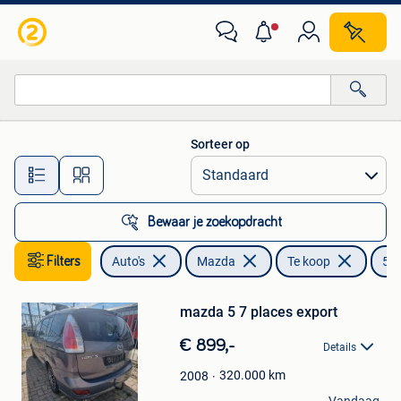
Mazda
Sorteer op
Alle afstanden…
Bewaar je zoekopdracht
Filters
Auto's
Mazda
Te koop
5
Bewaren
mazda 5 7 places export
in
Mijn
€ 899,-
Favorieten
Details
320.000
km
2008
jason