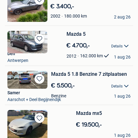
Bewaren
€ 3.400,-
in
Jos
180.000
km
2002
Mijn
2 aug 26
Hamont
Favorieten
Mazda 5
Bewaren
€ 4.700,-
Details
in
Den
Mijn
162.000
km
2012
1 aug 26
Antwerpen
Favorieten
Mazda 5 1.8 Benzine 7 zitplaatsen
Bewaren
€ 5.500,-
Details
in
Samer
Mijn
Benzine
1 aug 26
Aarschot + Deel Begijnendijk
Favorieten
Mazda mx5
Bewaren
€ 19.500,-
in
peter
Mijn
1 aug 26