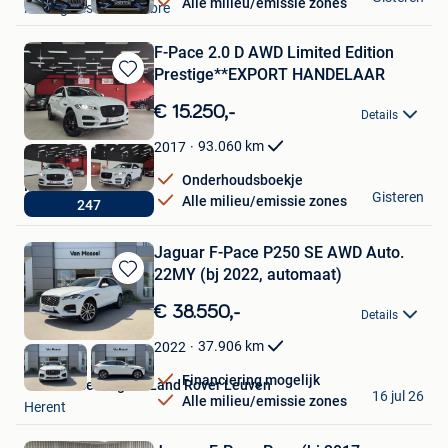
Alle milieu/emissie zones
Montignies-Sur-Sambre
F-Pace 2.0 D AWD Limited Edition
Prestige**EXPORT HANDELAAR
Bewaren
in
€ 15.250,-
Details
Mijn
Favorieten
93.060
km
2017
Onderhoudsboekje
IFCARS
Gisteren
Alle milieu/emissie zones
247
Diest
Jaguar F-Pace P250 SE AWD Auto.
22MY (bj 2022, automaat)
Bewaren
in
€ 38.550,-
Details
Mijn
Favorieten
37.906
km
2022
Financiering mogelijk
Van Mossel Jaguar Land Rover Leuven
16 jul 26
Alle milieu/emissie zones
Herent