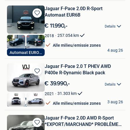
Jaguar F-Pace 2.0D R-Sport
Automaat EUR6B
Bewaren
in
€ 11.990,-
Details
Mijn
Favorieten
257.054
km
2018
Alle milieu/emissie zones
Joker Cars
4 aug 26
Automaat EURO6B
Grimbergen
Jaguar F-Pace 2.0 T PHEV AWD
P400e R-Dynamic Black pack
Bewaren
in
€ 39.990,-
Details
Mijn
Favorieten
31.303
km
2021
VDJ Automotive
3 aug 26
Alle milieu/emissie zones
Grobbendonk
Jaguar F-Pace 2.0D AWD R-Sport
*EXPORT/MARCHAND* PROBLÈME
Bewaren