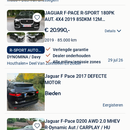
Meise + Deel Van Brussegem
Favorieten
JAGUAR F-PACE R-SPORT 180PK
AUT. 4X4 2019 85DKM 12M
Bewaren
GARANTIE
in
€ 20.990,-
Details
Mijn
Favorieten
85.000
km
2019
Verlengde garantie
R-SPORT AUTOMAAT
Dealer onderhouden
DYNOMINA / Davy
29 jul 26
Alle milieu/emissie zones
Houthalen+ Deel Van Zonhoven En Zolder
Bewaren
Jaguar F Pace 2017 DEFECTE
in
Mijn
MOTOR
Favorieten
Bieden
Jones de Klaas
Eergisteren
Antwerpen
Jaguar F-Pace D200 AWD 2.0 MHEV
R-Dynamic Aut / CARPLAY / HU