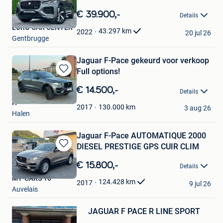
Bewaren
in
€ 39.900,-
Details
Mijn
EURO CAR CENTER
Favorieten
43.297
km
2022
20 jul 26
Gentbrugge
Jaguar F-Pace gekeurd voor verkoop
Full options!
Bewaren
in
€ 14.500,-
Details
Mijn
H
Favorieten
130.000
km
2017
3 aug 26
Halen
Jaguar F-Pace AUTOMATIQUE 2000
DIESEL PRESTIGE GPS CUIR CLIM
Bewaren
in
€ 15.800,-
Details
Mijn
MY-CARS 10
Favorieten
124.428
km
2017
9 jul 26
Auvelais
Bewaren
JAGUAR F PACE R LINE SPORT
in
Mijn