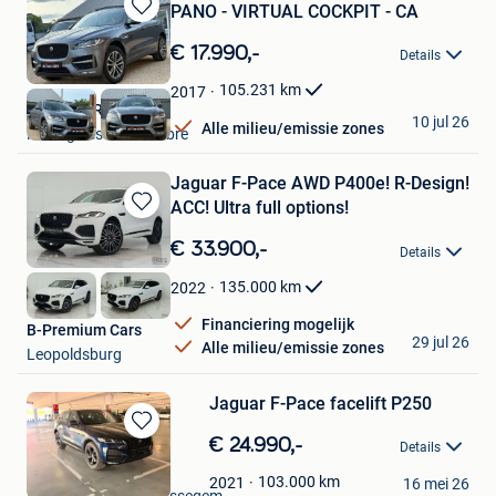
PANO - VIRTUAL COCKPIT - CA
Bewaren
in
€ 17.990,-
Details
Mijn
Favorieten
105.231
km
2017
BE MOTORS
10 jul 26
Alle milieu/emissie zones
Montignies-Sur-Sambre
Jaguar F-Pace AWD P400e! R-Design!
ACC! Ultra full options!
Bewaren
in
€ 33.900,-
Details
Mijn
Favorieten
135.000
km
2022
Financiering mogelijk
B-Premium Cars
29 jul 26
Alle milieu/emissie zones
Leopoldsburg
Jaguar F-Pace facelift P250
Bewaren
€ 24.990,-
Details
in
Arment
Mijn
103.000
km
2021
16 mei 26