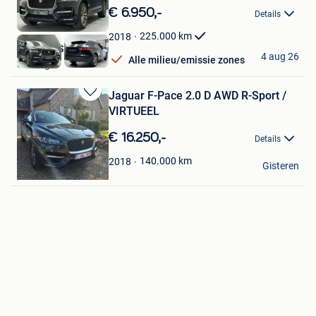
M
in
€ 6.950,-
Details
Mijn
Favorieten
225.000
km
2018
Faz Cars SRL
4 aug 26
Alle milieu/emissie zones
Seraing
Jaguar F-Pace 2.0 D AWD R-Sport /
Bewaren
VIRTUEEL
in
Mijn
€ 16.250,-
Details
Favorieten
dennis
140.000
km
2018
Gisteren
Maaseik