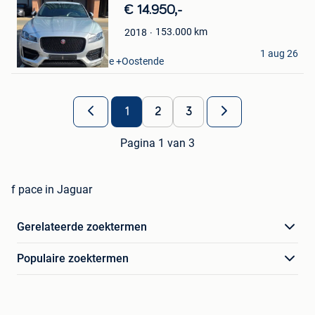
€ 14.950,-
Favorieten
153.000
km
2018
Alexandr
1 aug 26
Oostende Zandvoorde +Oostende
1
2
3
Pagina 1 van 3
f pace in Jaguar
Gerelateerde zoektermen
Populaire zoektermen