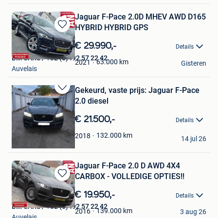
Jaguar F-Pace 2.0D MHEV AWD D165
HYBRID HYBRID GPS
Bewaren
in
€ 29.990,-
Details
Mijn
BM CARS / +32 (0)492 57 22 42
Favorieten
63.000
km
2021
Gisteren
Auvelais
Gekeurd, vaste prijs: Jaguar F-Pace
Bewaren
2.0 diesel
in
Mijn
€ 21.500,-
Details
Favorieten
T. Bektas
132.000
km
2018
14 jul 26
Sint-Niklaas
Jaguar F-Pace 2.0 D AWD 4X4
CARBOX - VOLLEDIGE OPTIES!!
Bewaren
in
€ 19.950,-
Details
Mijn
BM CARS / +32 (0)492 57 22 42
Favorieten
139.000
km
2016
3 aug 26
Auvelais