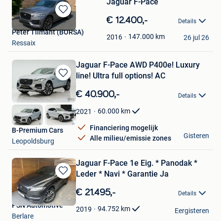
Jaguar F-Pace
Bewaren
€ 12.400,-
Details
in
Peter Tilmant (BORSA)
Mijn
147.000
km
2016
26 jul 26
Ressaix
Favorieten
Jaguar F-Pace AWD P400e! Luxury
line! Ultra full options! AC
Bewaren
in
€ 40.900,-
Details
Mijn
Favorieten
60.000
km
2021
Financiering mogelijk
B-Premium Cars
Gisteren
Alle milieu/emissie zones
Leopoldsburg
Jaguar F-Pace 1e Eig. * Panodak *
Leder * Navi * Garantie Ja
Bewaren
in
€ 21.495,-
Details
Mijn
PSN Automotive
Favorieten
94.752
km
2019
Eergisteren
Berlare