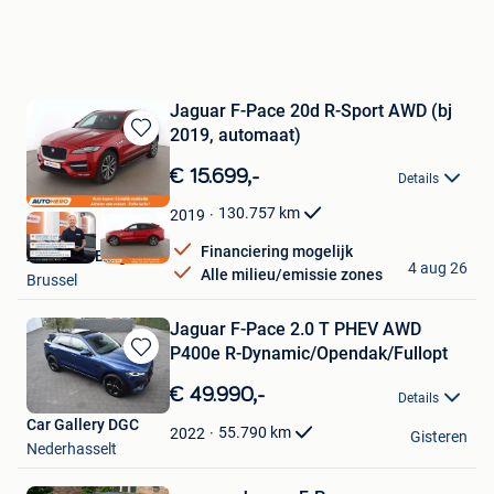
Jaguar F-Pace 20d R-Sport AWD (bj
2019, automaat)
Bewaren
in
€ 15.699,-
Details
Mijn
Favorieten
130.757
km
2019
Financiering mogelijk
Autohero België
4 aug 26
Alle milieu/emissie zones
Brussel
Jaguar F-Pace 2.0 T PHEV AWD
P400e R-Dynamic/Opendak/Fullopt
Bewaren
in
€ 49.990,-
Details
Mijn
Car Gallery DGC
Favorieten
55.790
km
2022
Gisteren
Nederhasselt