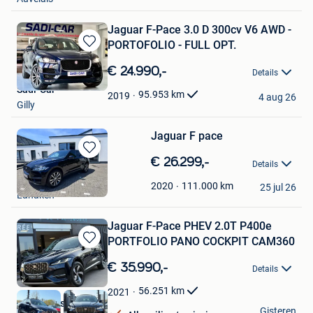
Jaguar F-Pace 3.0 D 300cv V6 AWD -
PORTOFOLIO - FULL OPT.
Bewaren
in
€ 24.990,-
Details
Mijn
Sadi-Car
Favorieten
95.953
km
2019
4 aug 26
Gilly
Jaguar F pace
Bewaren
€ 26.299,-
Details
in
Marc
Mijn
111.000
km
2020
25 jul 26
Lanaken
Favorieten
Jaguar F-Pace PHEV 2.0T P400e
PORTFOLIO PANO COCKPIT CAM360
Bewaren
in
€ 35.990,-
Details
Mijn
Favorieten
56.251
km
2021
World Cars SRL
Gisteren