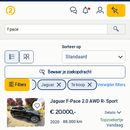
Jaguar
Sorteer op
Alle afstanden…
Bewaar je zoekopdracht
Auto's
Filters
Jaguar
Te koop
Verwijder filters
Jaguar F-Pace 2.0 AWD R- Sport
Bewaren
€ 20.000,-
Details
in
matthy
Topzoekertje
Mijn
88.000
km
2020
Vandaag
Bree
Favorieten