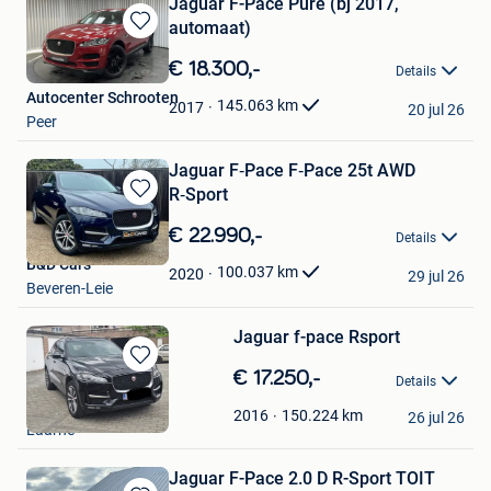
Jaguar F-Pace Pure (bj 2017,
automaat)
Bewaren
in
€ 18.300,-
Details
Mijn
Autocenter Schrooten
Favorieten
145.063
km
2017
20 jul 26
Peer
Jagu­ar F‑Pace F‑Pace 25t AWD
R‑Sport
Bewaren
in
€ 22.990,-
Details
Mijn
B&D Cars
Favorieten
100.037
km
2020
29 jul 26
Beveren-Leie
Jaguar f-pace Rsport
Bewaren
€ 17.250,-
Details
in
Rj
Mijn
150.224
km
2016
26 jul 26
Laarne
Favorieten
Jaguar F-Pace 2.0 D R-Sport TOIT