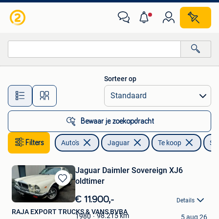
Jaguar
Sorteer op
Alle afstanden…
Bewaar je zoekopdracht
Filters
Auto's
Jaguar
Te koop
So
Jaguar Daimler Sovereign XJ6
oldtimer
Bewaren
in
€ 11.900,-
Details
Mijn
RAJA EXPORT TRUCKS & VANS BVBA
Favorieten
98.215
km
1980
5 aug 26