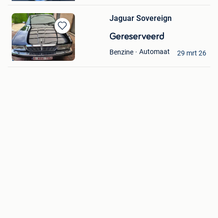
Jaguar Sovereign
Bewaren
Gereserveerd
in
Luha
Automaat
Benzine
Mijn
29 mrt 26
Deinze
Favorieten