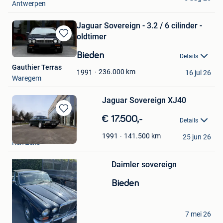
Antwerpen
Jaguar Sovereign - 3.2 / 6 cilinder -
oldtimer
Bewaren
in
Bieden
Details
Mijn
Gauthier Terras
Favorieten
236.000
km
1991
16 jul 26
Waregem
Jaguar Sovereign XJ40
Bewaren
€ 17.500,-
Details
in
van noten paul
Mijn
141.500
km
1991
25 jun 26
Kemzeke
Favorieten
Bewaren
Daimler sovereign
in
Mijn
Bieden
Favorieten
David
7 mei 26
Lebbeke