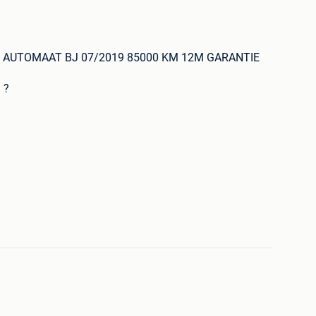
4 AUTOMAAT BJ 07/2019 85000 KM 12M GARANTIE
 ?
VAN DE EERSTE EIGENAAR MET EEN CARPAS EN EEN
.. !!!
nomina.be/fr/te-koop
al je heel weinig inschrijving & tax