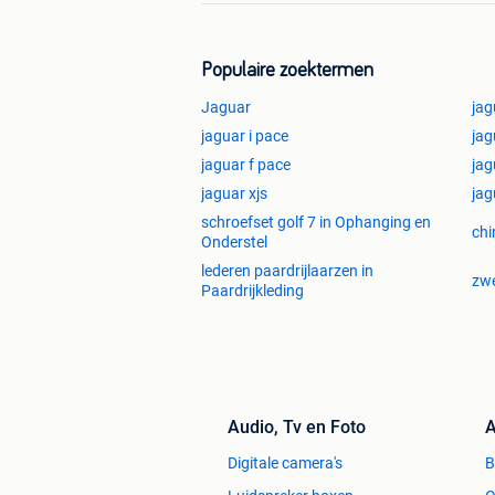
Bezoek ook zeker eens onze website.
Voor vrijblijvende informatie, neem ger
Populaire zoektermen
onder voorbehoud van fouten en schri
Jaguar
jag
AUTOHANDEL DYNOMINA
jaguar i pace
jag
jaguar f pace
jag
jaguar xjs
jag
schroefset golf 7 in Ophanging en
chi
Onderstel
lederen paardrijlaarzen in
zwe
Paardrijkleding
Audio, Tv en Foto
A
Digitale camera's