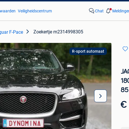
waarden
Veiligheidscentrum
Chat
Meldinge
Zoekertje m2314998305
guar F-Pace
R-sport automaat
JA
18
85
€ 