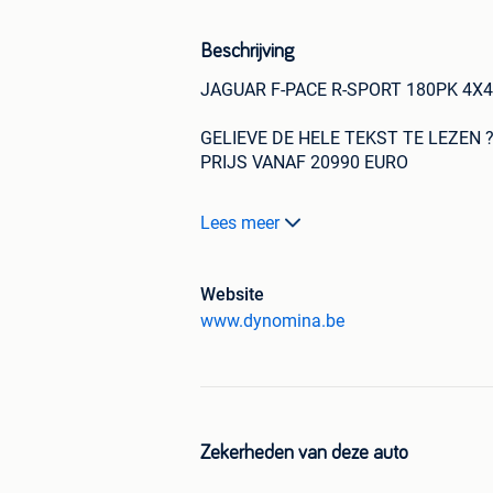
Beschrijving
JAGUAR F-PACE R-SPORT 180PK 4X
GELIEVE DE HELE TEKST TE LEZEN ?
PRIJS VANAF 20990 EURO
!!!! DIT IS EEN BELGISCHE WAGEN 
Lees meer
ONDERHOUDSBOEKJE EN 2 SLEUTELS.
!!!!!!!!POUR FRANCAIS VOIR : www.dy
Website
www.dynomina.be
super lage co2 (160GR / EURO 6D) beta
Fiskaal (voor Vlaanderen):
BIV (eenmalig te betalen) +-€ 990
Jaarlijkse rijtaks +-€680
Zekerheden van deze auto
Bijzonderheden :