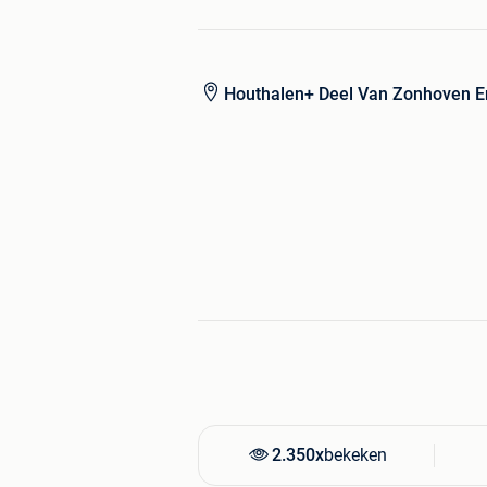
Electrische ruiten
Electrische spiegels
Electronic Stability Program
Houthalen+ Deel Van Zonhoven E
Elektrisch verstelbare buitenspiegels
Isofix
startonderbreker
Mistlampen
Stuurbekrachtiging
10 airbags
ABS /esp/
enz…..
!!!! DIT IS EEN WAGEN VAN DE EERS
+++++++++++++++++++++++++++++
+++++
PRIJS 20990 EURO
PRIJS 21750 EURO incl / INCL 12
VERKOOP MET CARPASS
2.350x
bekeken