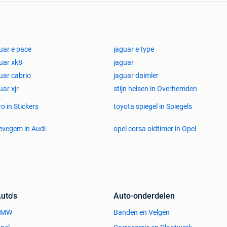
ust contact op, wij staan steeds tot u dienst.
jffouten
uar e pace
jaguar e type
uar xk8
jaguar
uar cabrio
jaguar daimler
uar xjr
stijn helsen in Overhemden
ro in Stickers
toyota spiegel in Spiegels
vegem in Audi
opel corsa oldtimer in Opel
uto's
Auto-onderdelen
BMW
Banden en Velgen