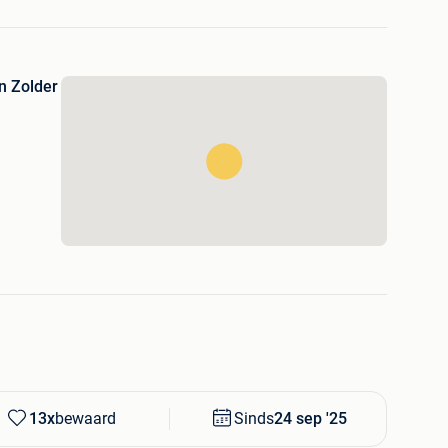
n Zolder
TE EIGENAAR MET EEN CARPAS EN OHB !!!
+++++++++++++++++++++++++++++++++++++++++++
M GARANTIE VAN COWA EUROPE GEKEURD VOOR
13x
bewaard
Sinds
24 sep '25