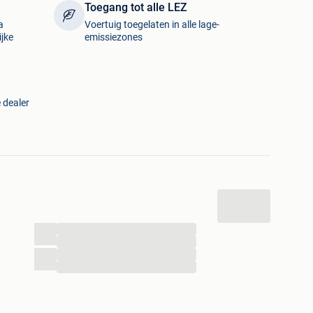
Toegang tot alle LEZ
UROPE )kan je zorgenloos rijden .
a
Voertuig toegelaten in alle lage-
mule dus geen extra takel kosten!
ijke
emissiezones
u in de buurt voor de herstelling of diagnose!
kosten
 dealer
...
...
...
...