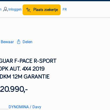
n
Inloggen
FR
Plaats zoekertje
Bewaar
Delen
GUAR F-PACE R-SPORT
0PK AUT. 4X4 2019
DKM 12M GARANTIE
20.990,-
DYNOMINA / Davy