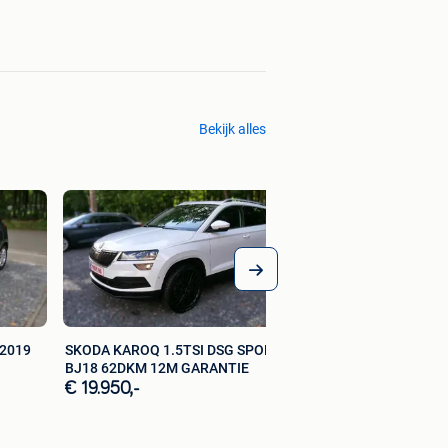
Bekijk alles
FORD PUMA TITAN
125PK AUTOMAAT 
GAR.
€ 17.950,-
/2019
SKODA KAROQ 1.5TSI DSG SPORT
BJ18 62DKM 12M GARANTIE
€ 19.950,-