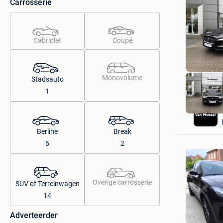
Carrosserie
Cabriolet
Coupé
Monovolume
Stadsauto
1
Berline
Break
6
2
Overige carrosserie
SUV of Terreinwagen
14
Adverteerder