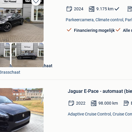
Bewaren
2024
9.175
km
in
Mijn
Parkeercamera, Climate control, Par
Favorieten
Financiering mogelijk
Alle
Bewaren
in
Mijn
Van Mossel Ford Brasschaat
Favorieten
Brasschaat
Jaguar E-Pace - automaat (bi
2022
98.000
km
Adaptive Cruise Control, Cruise Con