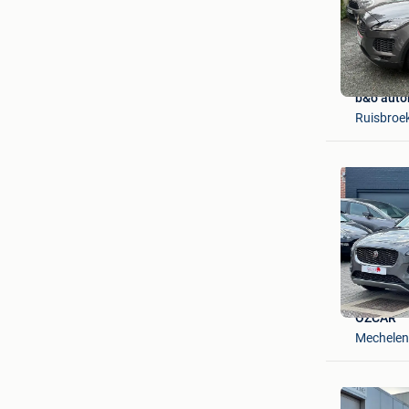
b&o auto
Ruisbroe
OZCAR
Mechelen