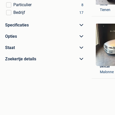
Nina
Particulier
8
Tienen
Bedrijf
17
Specificaties
Opties
Staat
Zoekertje details
belcar
Malonne