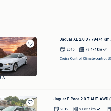
Jaguar XE 2.0 D / 79474 Km 
Bewaren
2015
79.474
km
in
Mijn
Cruise Control, Climate control, U
Favorieten
B.A
Jaguar E-Pace 2.0 T AUT. AWD 
Bewaren
2019
91.857
km