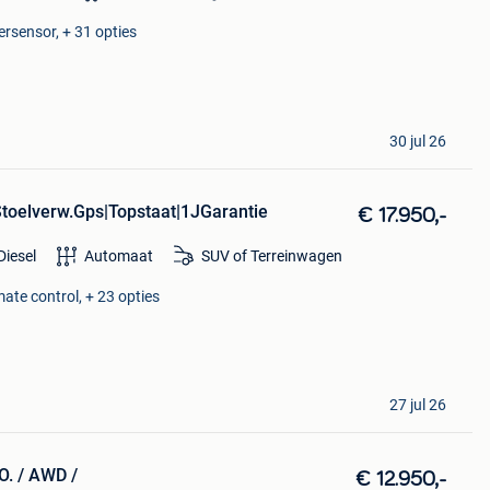
ersensor, + 31 opties
30 jul 26
toelverw.Gps|Topstaat|1JGarantie
€ 17.950,-
Diesel
Automaat
SUV of Terreinwagen
ate control, + 23 opties
27 jul 26
O. / AWD /
€ 12.950,-