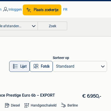
n
Inloggen
FR
Plaats zoekertje
lle afstanden…
Zoek
Sorteer op
Lijst
Foto’s
nce Prestige Euro 6b – EXPORT
€ 6.950,-
Diesel
Handgeschakeld
Berline