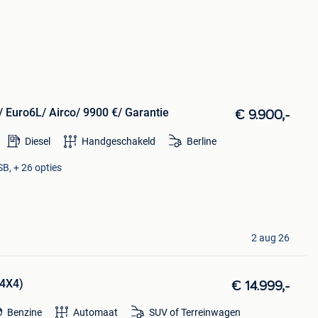
/ Euro6L/ Airco/ 9900 €/ Garantie
€ 9.900,-
Diesel
Handgeschakeld
Berline
SB, + 26 opties
2 aug 26
(4X4)
€ 14.999,-
Benzine
Automaat
SUV of Terreinwagen