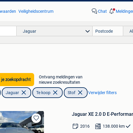
waarden
Veiligheidscentrum
Chat
Meldinge
Jaguar
A
Ontvang meldingen van
 je zoekopdracht
nieuwe zoekresultaten
Jaguar
Te koop
Stof
Verwijder filters
Jaguar XE 2.0 D E-Performa
Bewaren
2016
138.000
km
in