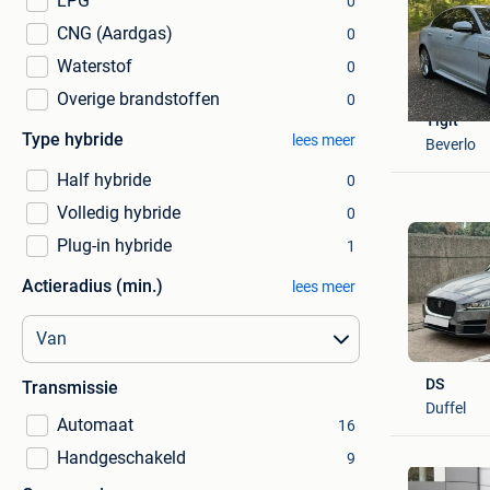
LPG
0
CNG (Aardgas)
0
Waterstof
0
Overige brandstoffen
0
Yigit
Type hybride
lees meer
Beverlo
Half hybride
0
Volledig hybride
0
Plug-in hybride
1
Actieradius (min.)
lees meer
DS
Transmissie
Duffel
Automaat
16
Handgeschakeld
9