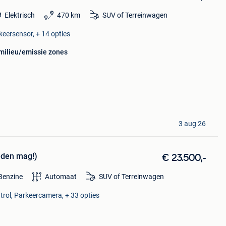
Elektrisch
470 km
SUV of Terreinwagen
keersensor, + 14 opties
 milieu/emissie zones
3 aug 26
eden mag!)
€ 23.500,-
Benzine
Automaat
SUV of Terreinwagen
trol, Parkeercamera, + 33 opties