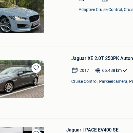
Adaptive Cruise Control, Cruis
Jaguar XE 2.0T 250PK Autom
2017
66.488
km
Bewaren
in
Cruise Control, Parkeercamera, Pa
Mijn
Favorieten
Jaguar i-PACE EV400 SE