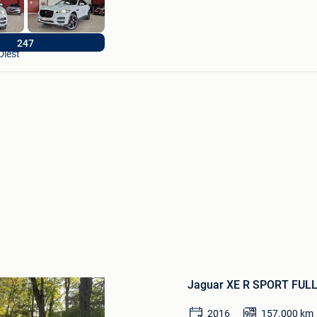
IFCARS
247
Diest
Bewaren
in
Jaguar XE R SPORT FULL
Mijn
Favorieten
2016
157.000
km