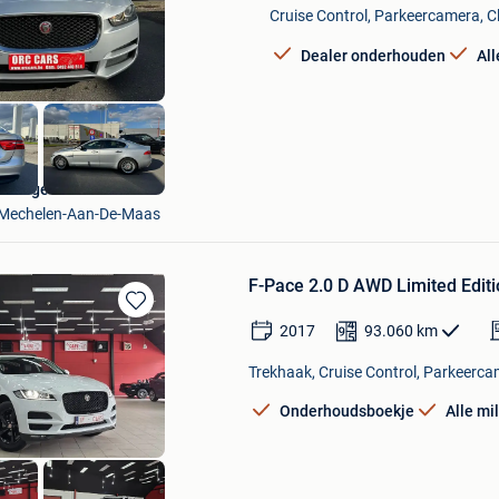
Mijn
Cruise Control, Parkeercamera, Cl
Favorieten
Dealer onderhouden
All
Garage van Hozeham
Mechelen-Aan-De-Maas
F-Pace 2.0 D AWD Limited Ed
Bewaren
2017
93.060
km
in
Mijn
Trekhaak, Cruise Control, Parkeerca
Favorieten
Onderhoudsboekje
Alle mi