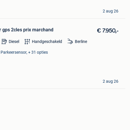
2 aug 26
r gps 2cles prix marchand
€ 7.950,-
Diesel
Handgeschakeld
Berline
, Parkeersensor, + 31 opties
2 aug 26