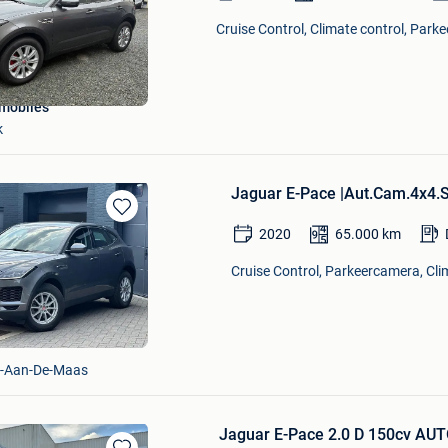
in
Mijn
Cruise Control, Climate control, Parke
Favorieten
mobiles
k
Jaguar E-Pace |Aut.Cam.4x4.S
Bewaren
2020
65.000
km
in
Mijn
Cruise Control, Parkeercamera, Clim
Favorieten
-Aan-De-Maas
Jaguar E-Pace 2.0 D 150cv AUT