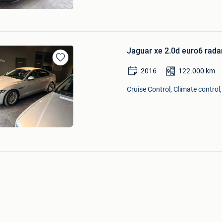
Jaguar xe 2.0d euro6 rada
Bewaren
2016
122.000
km
in
Mijn
Cruise Control, Climate control
Favorieten