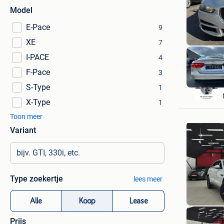
Model
E-Pace
9
XE
7
I-PACE
4
F-Pace
3
S-Type
1
X-Type
1
Toon meer
Variant
Type zoekertje
lees meer
Alle
Koop
Lease
Prijs