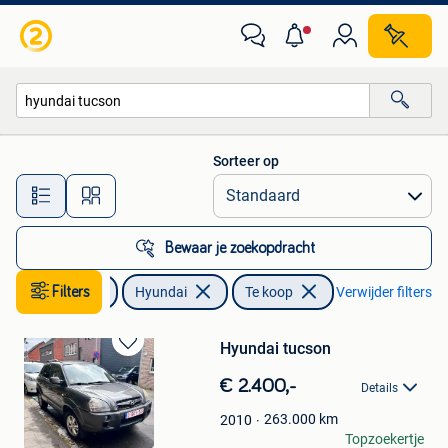
Hyundai
Sorteer op
Alle afstanden…
Bewaar je zoekopdracht
Auto's
Filters
Hyundai
Te koop
Verwijder filters
Hyundai tucson
Bewaren
in
€ 2.400,-
Details
Mijn
Favorieten
263.000
km
2010
bert
Topzoekertje