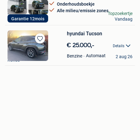
Onderhoudsboekje
Alle milieu/emissie zones
Kiwin
Topzoekertje
Garantie 12mois
Vandaag
Ressaix
hyundai Tucson
Bewaren
€ 25.000,-
Details
in
Fabrice
Mijn
Automaat
Benzine
2 aug 26
Ronse
Favorieten