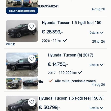
Hiwa Trading BTW: BE069568241
4 aug 26
0032468488488
Itterbeek
Hyundai Tucson 1.5 t-gdi feel 150
Bewaren
€ 28.399,-
Details
in
Cardoen
Mijn
11
km
2026
28 jul 26
Wilrijk
Favorieten
Hyundai Tucson (bj 2017)
Bewaren
€ 14.750,-
Details
in
Mijn
119.000
km
2017
Favorieten
Alle milieu/emissie zones
Garage Marchand &Fils
4 aug 26
Mettet
Hyundai Tucson 1.5 t-gdi feel 150 AT
Bewaren
€ 30.799,-
Details