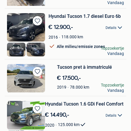
Vandaag
Kessel-Lo
Hyundai Tucson 1.7 diesel Euro 6b
Bewaren
€ 12.900,-
Details
in
Mijn
118.000
km
2016
Favorieten
Alle milieu/emissie zones
A&C Automobile
Topzoekertje
Vandaag
Ans
Tucson pret à immatriculé
Bewaren
€ 17.500,-
in
k.l
Topzoekertje
78.000
km
2019
Mijn
Vandaag
Virton
Favorieten
Hyundai Tucson 1.6 GDi Feel Comfort
Bewaren
€ 14.490,-
Details
in
Mijn
125.000
km
2020
Favorieten