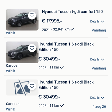
Hyundai Tucson t-gdi comfort 150
Bewaren
€ 17.995,-
Details
in
Cardoen
Mijn
32.941
km
2021
Vandaag
Wilrijk
Favorieten
Hyundai Tucson 1.6 t-gdi Black
Edition 150
Bewaren
in
€ 30.499,-
Details
Mijn
Cardoen
Favorieten
11
km
2026
Vandaag
Wilrijk
Hyundai Tucson 1.6 t-gdi Black
Edition 150
Bewaren
in
€ 30.499,-
Details
Mijn
Cardoen
Favorieten
11
km
2026
4 aug 26
Wilrijk