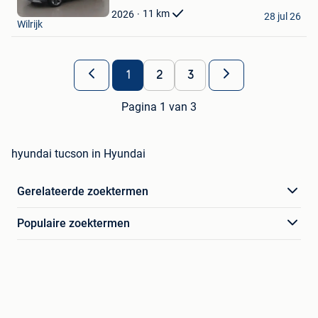
in
Cardoen
Mijn
11
km
2026
28 jul 26
Wilrijk
Favorieten
1
2
3
Pagina 1 van 3
hyundai tucson in Hyundai
Gerelateerde zoektermen
Populaire zoektermen