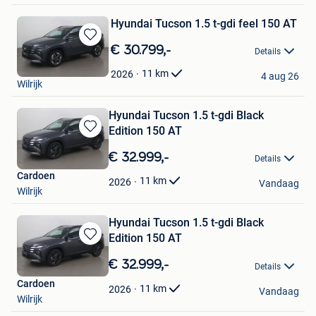
Hyundai Tucson 1.5 t-gdi feel 150 AT
Bewaren
€ 30.799,-
Details
in
Cardoen
Mijn
11
km
2026
4 aug 26
Wilrijk
Favorieten
Hyundai Tucson 1.5 t-gdi Black
Edition 150 AT
Bewaren
in
€ 32.999,-
Details
Mijn
Cardoen
Favorieten
11
km
2026
Vandaag
Wilrijk
Hyundai Tucson 1.5 t-gdi Black
Edition 150 AT
Bewaren
in
€ 32.999,-
Details
Mijn
Cardoen
Favorieten
11
km
2026
Vandaag
Wilrijk