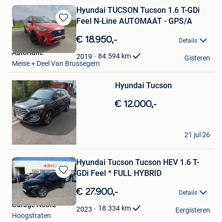
Hyundai TUCSON Tucson 1.6 T-GDi
Feel N-Line AUTOMAAT - GPS/A
Bewaren
in
€ 18.950,-
Details
Mijn
AutoHalle
Favorieten
84.594
km
2019
Gisteren
Bewaren
Meise + Deel Van Brussegem
in
Mijn
Hyundai Tucson
Favorieten
€ 12.000,-
Ala Al Chikh Hamza
21 jul 26
Willebroek
Hyundai Tucson Tucson HEV 1.6 T-
GDi Feel * FULL HYBRID
Bewaren
in
€ 27.900,-
Details
Mijn
Garage Noord
Favorieten
18.334
km
2023
Eergisteren
Hoogstraten