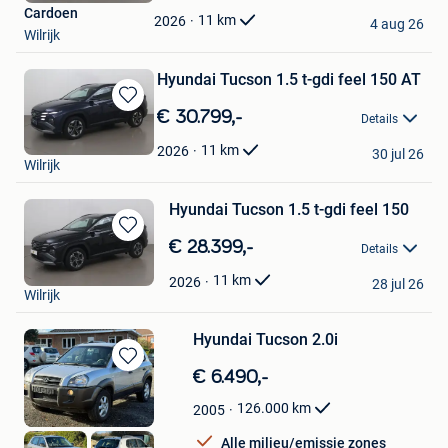
Cardoen
Favorieten
11
km
2026
4 aug 26
Wilrijk
Hyundai Tucson 1.5 t-gdi feel 150 AT
Bewaren
€ 30.799,-
Details
in
Cardoen
Mijn
11
km
2026
30 jul 26
Wilrijk
Favorieten
Hyundai Tucson 1.5 t-gdi feel 150
Bewaren
€ 28.399,-
Details
in
Cardoen
Mijn
11
km
2026
28 jul 26
Wilrijk
Favorieten
Hyundai Tucson 2.0i
Bewaren
€ 6.490,-
in
126.000
km
2005
Mijn
Favorieten
Alle milieu/emissie zones