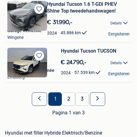
Hyundai Tucson 1.6 T-GDI PHEV
Shine Top tweedehandswagen!
Bewaren
in
€ 31.990,-
Details
Mijn
Garage Verhenne
Favorieten
45.886
km
2024
Eergisteren
Wingene
Hyundai Tucson TUCSON
Bewaren
€ 24.790,-
Details
in
Peugeot Schyns Chenée
Mijn
57.539
km
2024
Eergisteren
Embourg
Favorieten
1
2
3
Pagina 1 van 3
Hyundai met filter Hybride Elektrisch/Benzine