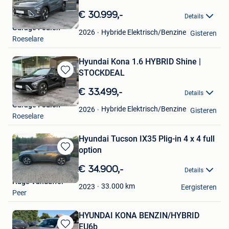
Bewaren
in
€ 30.999,-
Details
Mijn
Garage Foulon
Favorieten
Hybride Elektrisch/Benzine
2026
Gisteren
Roeselare
Hyundai Kona 1.6 HYBRID Shine |
STOCKDEAL
Bewaren
in
€ 33.499,-
Details
Mijn
Garage Foulon
Favorieten
Hybride Elektrisch/Benzine
2026
Gisteren
Roeselare
Hyundai Tucson IX35 Plig-in 4 x 4 full
option
Bewaren
in
€ 34.900,-
Details
Mijn
Hugo Vanduffel
Favorieten
33.000
km
2023
Eergisteren
Peer
HYUNDAI KONA BENZIN/HYBRID
EU6b