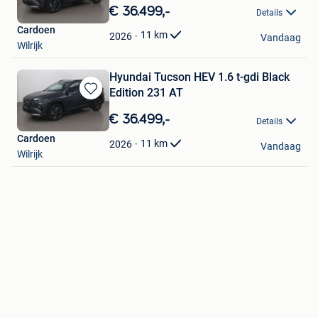
in
€ 36.499,-
Details
Mijn
Cardoen
Favorieten
11
km
2026
Vandaag
Wilrijk
Hyundai Tucson HEV 1.6 t-gdi Black
Edition 231 AT
Bewaren
in
€ 36.499,-
Details
Mijn
Cardoen
Favorieten
11
km
2026
Vandaag
Wilrijk