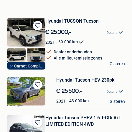
Hyundai TUCSON Tucson
Bewaren
€ 25.000,-
Details
in
Mijn
69.000
km
2021
Favorieten
Dealer onderhouden
Alle milieu/emissie zones
Hak Auto
Gisteren
✅ Carnet Complet
Lendelede
Hyundai Tucson HEV 230pk
Bewaren
€ 25.500,-
Details
in
steffenaerts
Mijn
43.000
km
2021
Gisteren
Beringen
Favorieten
Hyundai Tucson PHEV 1.6 T-GDi A/T
LIMITED EDITION 4WD
Bewaren