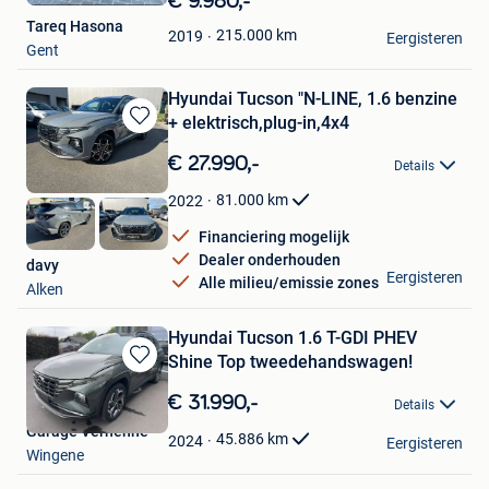
€ 9.980,-
Mijn
Tareq Hasona
Favorieten
215.000
km
2019
Eergisteren
Gent
Hyundai Tucson "N-LINE, 1.6 benzine
+ elektrisch,plug-in,4x4
Bewaren
in
€ 27.990,-
Details
Mijn
Favorieten
81.000
km
2022
Financiering mogelijk
Dealer onderhouden
davy
Eergisteren
Alle milieu/emissie zones
Alken
Hyundai Tucson 1.6 T-GDI PHEV
Shine Top tweedehandswagen!
Bewaren
in
€ 31.990,-
Details
Mijn
Garage Verhenne
Favorieten
45.886
km
2024
Eergisteren
Wingene