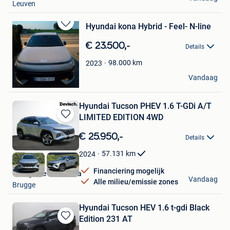
Leuven
Hyundai kona Hybrid - Feel- N-line
Bewaren
in
€ 23.500,-
Details
Mijn
Favorieten
98.000
km
2023
C T
Vandaag
Bocholt
Hyundai Tucson PHEV 1.6 T-GDi A/T
LIMITED EDITION 4WD
Bewaren
in
€ 25.950,-
Details
Mijn
Favorieten
57.131
km
2024
Financiering mogelijk
Garage Devisch Bvba
Vandaag
Alle milieu/emissie zones
Brugge
Hyundai Tucson HEV 1.6 t-gdi Black
Edition 231 AT
Bewaren