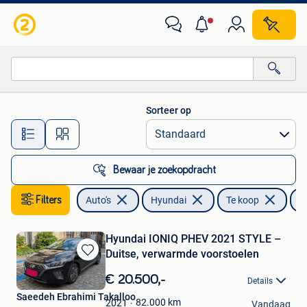
Hyundai
Sorteer op
Alle afstanden…
Bewaar je zoekopdracht
Filters
Auto's
Hyundai
Te koop
H
Hyundai IONIQ PHEV 2021 STYLE –
Duitse, verwarmde voorstoelen
Bewaren
in
€ 20.500,-
Details
Mijn
Saeedeh Ebrahimi Takalloo
Favorieten
82.000
km
2021
Vandaag