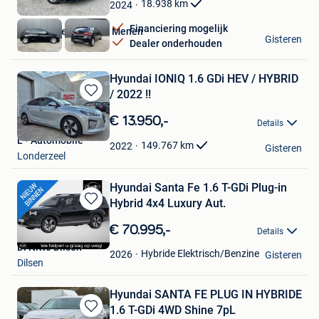
Mijn
18.938
km
2024
Favorieten
Financiering mogelijk
Van Mossel Hyundai Menen
Gisteren
Dealer onderhouden
Menen
Hyundai IONIQ 1.6 GDi HEV / HYBRID
/ 2022 !!
Bewaren
in
€ 13.950,-
Details
Mijn
L - Automobile
Favorieten
149.767
km
2022
Gisteren
Londerzeel
Hyundai Santa Fe 1.6 T-GDi Plug-in
Hybrid 4x4 Luxury Aut.
Bewaren
in
€ 70.995,-
Details
Mijn
Di Nitto Dilsen
Favorieten
Hybride Elektrisch/Benzine
2026
Gisteren
Dilsen
Hyundai SANTA FE PLUG IN HYBRIDE
1.6 T-GDi 4WD Shine 7pL