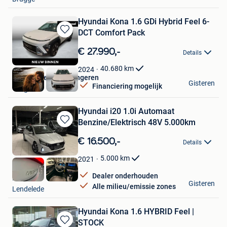
Hyundai Kona 1.6 GDi Hybrid Feel 6-
DCT Comfort Pack
Bewaren
in
€ 27.990,-
Details
Mijn
Favorieten
40.680
km
2024
Van Mossel Opel Tongeren
Gisteren
Financiering mogelijk
Tongeren
Hyundai i20 1.0i Automaat
Benzine/Elektrisch 48V 5.000km
Bewaren
in
€ 16.500,-
Details
Mijn
Favorieten
5.000
km
2021
Dealer onderhouden
HAK Auto
Gisteren
Alle milieu/emissie zones
Lendelede
Hyundai Kona 1.6 HYBRID Feel |
STOCK