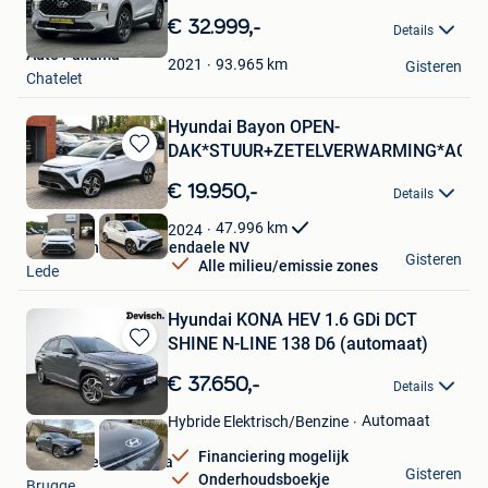
Bewaren
in
€ 32.999,-
Details
Mijn
Auto Panama
Favorieten
93.965
km
2021
Gisteren
Chatelet
Hyundai Bayon OPEN-
DAK*STUUR+ZETELVERWARMING*ACHT
Bewaren
in
€ 19.950,-
Details
Mijn
Favorieten
47.996
km
2024
Garage Thomas Uyttendaele NV
Gisteren
Alle milieu/emissie zones
Lede
Hyundai KONA HEV 1.6 GDi DCT
SHINE N-LINE 138 D6 (automaat)
Bewaren
in
€ 37.650,-
Details
Mijn
Favorieten
Automaat
Hybride Elektrisch/Benzine
Financiering mogelijk
Garage Devisch Bvba
Gisteren
Onderhoudsboekje
Brugge