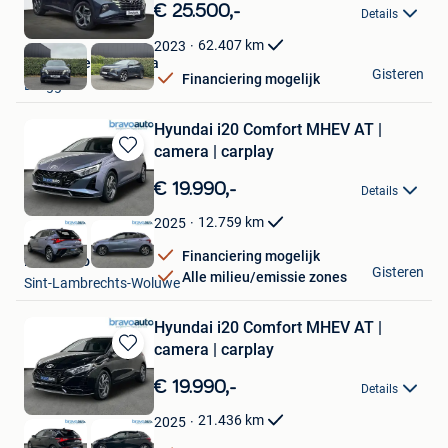
in
€ 25.500,-
Details
Mijn
Favorieten
62.407
km
2023
Garage Devisch Bvba
Gisteren
Financiering mogelijk
Brugge
Hyundai i20 Comfort MHEV AT |
camera | carplay
Bewaren
in
€ 19.990,-
Details
Mijn
Favorieten
12.759
km
2025
Financiering mogelijk
Bravoauto Woluwe
Gisteren
Alle milieu/emissie zones
Sint-Lambrechts-Woluwe
Hyundai i20 Comfort MHEV AT |
camera | carplay
Bewaren
in
€ 19.990,-
Details
Mijn
Favorieten
21.436
km
2025