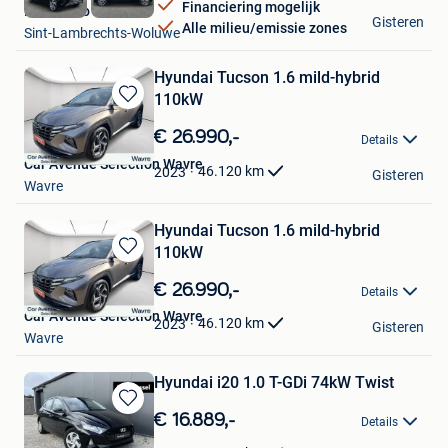
Financiering mogelijk
Bravoauto Woluwe
Gisteren
Alle milieu/emissie zones
Sint-Lambrechts-Woluwe
Hyundai Tucson 1.6 mild-hybrid
110kW
Bewaren
in
€ 26.990,-
Details
Mijn
Car Avenue Selection Wavre
Favorieten
46.120
km
2023
Gisteren
Wavre
Hyundai Tucson 1.6 mild-hybrid
110kW
Bewaren
in
€ 26.990,-
Details
Mijn
Car Avenue Selection Wavre
Favorieten
46.120
km
2023
Gisteren
Wavre
Hyundai i20 1.0 T-GDi 74kW Twist
Bewaren
€ 16.889,-
Details
in