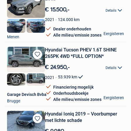
Bewaren
in
€ 15.500,-
Details
Mijn
Favorieten
124.000
km
2021
Dealer onderhouden
BK Cars
Eergisteren
Alle milieu/emissie zones
Menen
Hyundai Tucson PHEV 1.6T SHINE
265PK 4WD *FULL OPTION*
Bewaren
in
€ 24.950,-
Details
Mijn
Favorieten
53.939
km
2021
Financiering mogelijk
Onderhoudsboekje
Garage Devisch Bvba
Eergisteren
Alle milieu/emissie zones
Brugge
Hyundai Ioniq 2019 – Voorbumper
met lichte schade
Bewaren
in