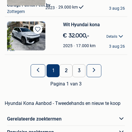
Mijn
Garage Patrick Petit bv
Favorieten
29.000
km
2023
3 aug 26
Zottegem
Wit Hyundai kona
Bewaren
€ 32.000,-
Details
in
Ronny De Groodt
Mijn
17.000
km
2025
3 aug 26
Peer
Favorieten
1
2
3
Pagina 1 van 3
Hyundai Kona Aanbod - Tweedehands en nieuw te koop
Gerelateerde zoektermen