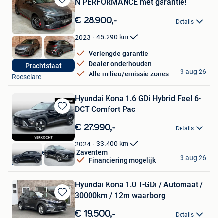
N PERFORMANCE met garantie!
Bewaren
in
€ 28.900,-
Details
Mijn
Favorieten
45.290
km
2023
Verlengde garantie
Dealer onderhouden
Prachtstaat
Christof
3 aug 26
Alle milieu/emissie zones
Roeselare
Hyundai Kona 1.6 GDi Hybrid Feel 6-
DCT Comfort Pac
Bewaren
in
€ 27.990,-
Details
Mijn
Favorieten
33.400
km
2024
Van Mossel Hyundai Zaventem
3 aug 26
Financiering mogelijk
Zaventem
Hyundai Kona 1.0 T-GDi / Automaat /
30000km / 12m waarborg
Bewaren
in
€ 19.500,-
Details