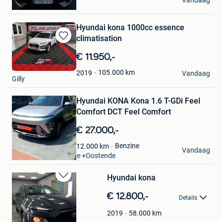
Vandaag
Bocholt
Hyundai kona 1000cc essence
climatisation
Bewaren
in
€ 11.950,-
Mijn
andre
Favorieten
105.000
km
2019
Vandaag
Gilly
Bewaren
Hyundai KONA Kona 1.6 T-GDi Feel
in
Mijn
Comfort DCT Feel Comfort
Favorieten
€ 27.000,-
Sandra Cattoor
Benzine
12.000
km
Vandaag
Oostende Zandvoorde +Oostende
Hyundai kona
Bewaren
in
€ 12.800,-
Details
Mijn
Favorieten
58.000
km
2019
Nena van duysen