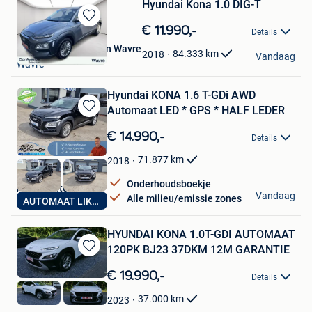
Hyundai Kona 1.0 DIG-T
Bewaren
€ 11.990,-
Details
in
Car Avenue Selection Wavre
Mijn
84.333
km
2018
Vandaag
Wavre
Favorieten
Hyundai KONA 1.6 T-GDi AWD
Automaat LED * GPS * HALF LEDER
Bewaren
in
€ 14.990,-
Details
Mijn
Favorieten
71.877
km
2018
Onderhoudsboekje
Auto's Aelterman
Vandaag
Alle milieu/emissie zones
AUTOMAAT LIKE NEW
Mariakerke
HYUNDAI KONA 1.0T-GDI AUTOMAAT
120PK BJ23 37DKM 12M GARANTIE
Bewaren
in
€ 19.990,-
Details
Mijn
Favorieten
37.000
km
2023