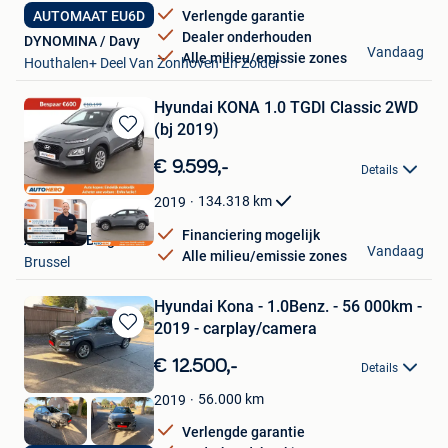
Verlengde garantie
AUTOMAAT EU6D
Dealer onderhouden
DYNOMINA / Davy
Vandaag
Alle milieu/emissie zones
Houthalen+ Deel Van Zonhoven En Zolder
Hyundai KONA 1.0 TGDI Classic 2WD
(bj 2019)
Bewaren
in
€ 9.599,-
Details
Mijn
Favorieten
134.318
km
2019
Financiering mogelijk
Autohero België
Vandaag
Alle milieu/emissie zones
Brussel
Hyundai Kona - 1.0Benz. - 56 000km -
2019 - carplay/camera
Bewaren
in
€ 12.500,-
Details
Mijn
Favorieten
56.000
km
2019
Verlengde garantie