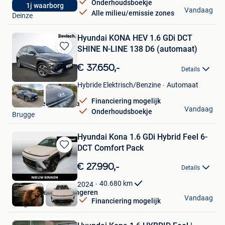
Onderhoudsboekje
Emil
1j waarborg
Vandaag
Alle milieu/emissie zones
Deinze
Hyundai KONA HEV 1.6 GDi DCT
SHINE N-LINE 138 D6 (automaat)
Bewaren
in
€ 37.650,-
Details
Mijn
Favorieten
Automaat
Hybride Elektrisch/Benzine
Financiering mogelijk
Garage Devisch Bvba
Vandaag
Onderhoudsboekje
Brugge
Hyundai Kona 1.6 GDi Hybrid Feel 6-
DCT Comfort Pack
Bewaren
in
€ 27.990,-
Details
Mijn
Favorieten
40.680
km
2024
Van Mossel Opel Tongeren
Vandaag
Financiering mogelijk
Tongeren