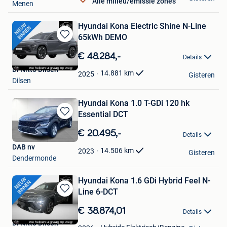
Alle milieu/emissie zones
Menen
Hyundai Kona Electric Shine N-Line
65kWh DEMO
Bewaren
in
€ 48.284,-
Details
Mijn
Di Nitto Dilsen
Favorieten
14.881
km
2025
Gisteren
Dilsen
Hyundai Kona 1.0 T-GDi 120 hk
Essential DCT
Bewaren
in
€ 20.495,-
Details
Mijn
DAB nv
Favorieten
14.506
km
2023
Gisteren
Dendermonde
Hyundai Kona 1.6 GDi Hybrid Feel N-
Line 6-DCT
Bewaren
in
€ 38.874,01
Details
Mijn
Di Nitto Dilsen
Favorieten