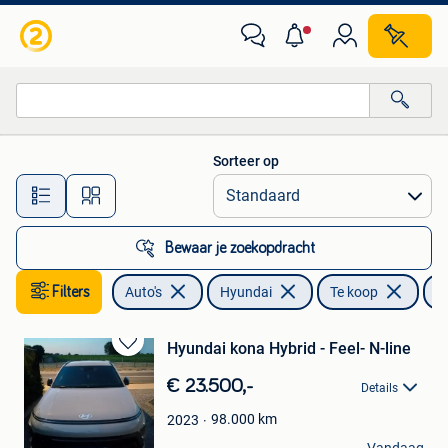
Hyundai
Sorteer op
Alle afstanden…
Bewaar je zoekopdracht
Filters
Auto's
Hyundai
Te koop
K
Hyundai kona Hybrid - Feel- N-line
Bewaren
in
€ 23.500,-
Details
Mijn
Favorieten
98.000
km
2023
C T