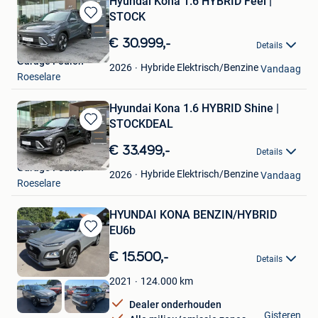
Hyundai Kona 1.6 HYBRID Feel |
STOCK
Bewaren
in
€ 30.999,-
Details
Mijn
Garage Foulon
Favorieten
Hybride Elektrisch/Benzine
2026
Vandaag
Roeselare
Hyundai Kona 1.6 HYBRID Shine |
STOCKDEAL
Bewaren
in
€ 33.499,-
Details
Mijn
Garage Foulon
Favorieten
Hybride Elektrisch/Benzine
2026
Vandaag
Roeselare
HYUNDAI KONA BENZIN/HYBRID
EU6b
Bewaren
in
€ 15.500,-
Details
Mijn
Favorieten
124.000
km
2021
Dealer onderhouden
BK Cars
Gisteren