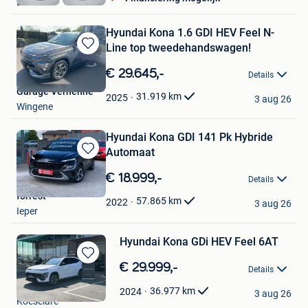
Deinze
Hyundai Kona 1.6 GDI HEV Feel N-
Line top tweedehandswagen!
Bewaren
in
€ 29.645,-
Details
Mijn
Garage Verhenne
Favorieten
31.919
km
2025
3 aug 26
Wingene
Hyundai Kona GDI 141 Pk Hybride
Automaat
Bewaren
in
€ 18.999,-
Details
Mijn
forrest
Favorieten
57.865
km
2022
3 aug 26
Ieper
Hyundai Kona GDi HEV Feel 6AT
Bewaren
€ 29.999,-
Details
in
Garage Foulon
Mijn
36.977
km
2024
3 aug 26
Roeselare
Favorieten