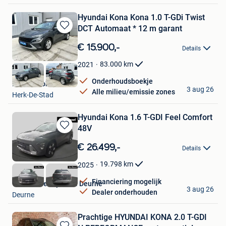
Hyundai Kona Kona 1.0 T-GDi Twist
DCT Automaat * 12 m garant
Bewaren
in
€ 15.900,-
Details
Mijn
Favorieten
83.000
km
2021
Onderhoudsboekje
M&M Autohandel
3 aug 26
Alle milieu/emissie zones
Herk-De-Stad
Hyundai Kona 1.6 T-GDI Feel Comfort
48V
Bewaren
in
€ 26.499,-
Details
Mijn
Favorieten
19.798
km
2025
Financiering mogelijk
Van Mossel Hyundai Deurne
3 aug 26
Dealer onderhouden
Deurne
Prachtige HYUNDAI KONA 2.0 T-GDI