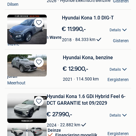
Hybride Elektrisch/Benzine
2026
Gisteren
Dilsen
Hyundai Kona 1.0 DIG-T
Bewaren
€ 11.990,-
Details
in
Car Avenue Selection Wavre
Mijn
84.333
km
2018
Gisteren
Wavre
Favorieten
Hyundai Kona, benzine
Bewaren
€ 12.900,-
Details
in
joran
Mijn
114.500
km
2021
Eergisteren
Meerhout
Favorieten
Hyundai Kona 1.6 GDi Hybrid Feel 6-
DCT GARANTIE tot 09/2029
Bewaren
in
€ 27.990,-
Details
Mijn
Favorieten
22.882
km
2024
Van Mossel Hyundai Deinze
Eergisteren
Financiering mogelijk