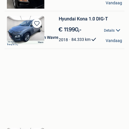
Vandaag
Hamme
Hyundai Kona 1.0 DIG-T
Bewaren
€ 11.990,-
Details
in
Car Avenue Selection Wavre
Mijn
84.333
km
2018
Vandaag
Wavre
Favorieten