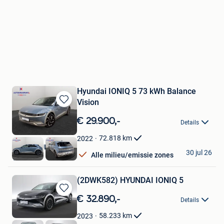
Hyundai IONIQ 5 73 kWh Balance
Vision
Bewaren
in
€ 29.900,-
Details
Mijn
Favorieten
72.818
km
2022
AUTOKRUISPUNT
30 jul 26
Alle milieu/emissie zones
Tielt
(2DWK582) HYUNDAI IONIQ 5
Bewaren
€ 32.890,-
Details
in
Mijn
58.233
km
2023