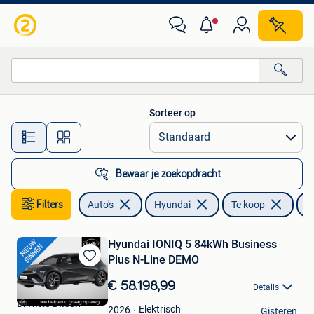
Hyundai
Sorteer op
Alle afstanden…
Bewaar je zoekopdracht
Filters
Auto's
Hyundai
Te koop
I
Hyundai IONIQ 5 84kWh Business
Plus N-Line DEMO
Bewaren
in
€ 58.198,99
Details
Mijn
Di Nitto Dilsen
Favorieten
Elektrisch
2026
Gisteren