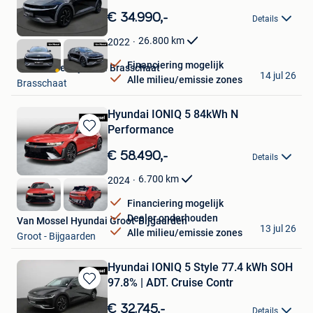
in
€ 34.990,-
Details
Mijn
Favorieten
26.800
km
2022
Financiering mogelijk
Van Mossel Hyundai Brasschaat
14 jul 26
Alle milieu/emissie zones
Brasschaat
Hyundai IONIQ 5 84kWh N
Performance
Bewaren
in
€ 58.490,-
Details
Mijn
Favorieten
6.700
km
2024
Financiering mogelijk
Dealer onderhouden
Van Mossel Hyundai Groot-Bijgaarden
13 jul 26
Alle milieu/emissie zones
Groot - Bijgaarden
Hyundai IONIQ 5 Style 77.4 kWh SOH
97.8% | ADT. Cruise Contr
Bewaren
in
€ 32.745,-
Details