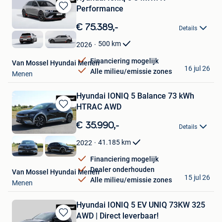
Performance
Bewaren
in
€ 75.389,-
Details
Mijn
Favorieten
500
km
2026
Financiering mogelijk
Van Mossel Hyundai Menen
16 jul 26
Alle milieu/emissie zones
Menen
Hyundai IONIQ 5 Balance 73 kWh
HTRAC AWD
Bewaren
in
€ 35.990,-
Details
Mijn
Favorieten
41.185
km
2022
Financiering mogelijk
Dealer onderhouden
Van Mossel Hyundai Menen
15 jul 26
Alle milieu/emissie zones
Menen
Hyundai IONIQ 5 EV UNIQ 73KW 325
AWD | Direct leverbaar!
Bewaren