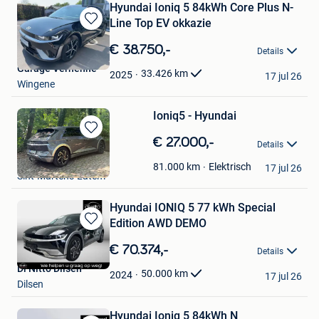
Hyundai Ioniq 5 84kWh Core Plus N-
Line Top EV okkazie
Bewaren
in
€ 38.750,-
Details
Mijn
Garage Verhenne
Favorieten
33.426
km
2025
17 jul 26
Wingene
Ioniq5 - Hyundai
Bewaren
€ 27.000,-
Details
in
Liesbeth Colaert
Mijn
Elektrisch
81.000
km
17 jul 26
Sint-Martens-Latem
Favorieten
Hyundai IONIQ 5 77 kWh Special
Edition AWD DEMO
Bewaren
in
€ 70.374,-
Details
Mijn
Di Nitto Dilsen
Favorieten
50.000
km
2024
17 jul 26
Dilsen
Hyundai Ioniq 5 84kWh N