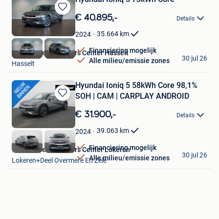
Bewaren
€ 40.895,-
Details
in
Mijn
35.664
km
2024
Favorieten
Financiering mogelijk
Van Mossel Used Cars Center Hasselt
30 jul 26
Alle milieu/emissie zones
Hasselt
Hyundai Ioniq 5 58kWh Core 98,1%
SOH | CAM | CARPLAY ANDROID
Bewaren
in
€ 31.900,-
Details
Mijn
Favorieten
39.063
km
2024
Financiering mogelijk
Van Mossel Used Cars Center Lokeren
30 jul 26
Alle milieu/emissie zones
Lokeren+Deel Overmere En Zele