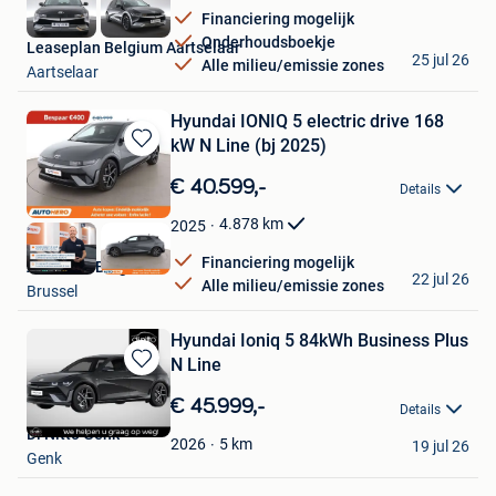
Favorieten
Financiering mogelijk
Onderhoudsboekje
Leaseplan Belgium Aartselaar
25 jul 26
Alle milieu/emissie zones
Aartselaar
Hyundai IONIQ 5 electric drive 168
kW N Line (bj 2025)
Bewaren
in
€ 40.599,-
Details
Mijn
Favorieten
4.878
km
2025
Financiering mogelijk
Autohero België
22 jul 26
Alle milieu/emissie zones
Brussel
Hyundai Ioniq 5 84kWh Business Plus
N Line
Bewaren
in
€ 45.999,-
Details
Mijn
Di Nitto Genk
Favorieten
5
km
2026
19 jul 26
Genk