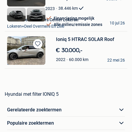
Mijn
Favorieten
38.446
km
2023
Financiering mogelijk
Van Mossel Used Cars Center Lokeren
10 jul 26
Alle milieu/emissie zones
Lokeren+Deel Overmere En Zele
Ioniq 5 HTRAC SOLAR Roof
Bewaren
€ 30.000,-
in
lefevre quentin
60.000
km
2022
Mijn
22 mei 26
Sint-Genesius-Rode
Favorieten
Hyundai met filter IONIQ 5
Gerelateerde zoektermen
Populaire zoektermen