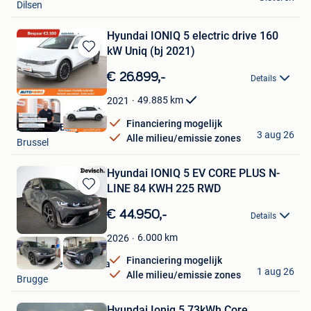
Dilsen
Hyundai IONIQ 5 electric drive 160
kW Uniq (bj 2021)
Bewaren
in
€ 26.899,-
Details
Mijn
Favorieten
49.885
km
2021
Financiering mogelijk
Autohero België
3 aug 26
Alle milieu/emissie zones
Brussel
Hyundai IONIQ 5 EV CORE PLUS N-
LINE 84 KWH 225 RWD
Bewaren
in
€ 44.950,-
Details
Mijn
Favorieten
6.000
km
2026
Financiering mogelijk
Garage Devisch Bvba
1 aug 26
Alle milieu/emissie zones
Brugge
Hyundai Ioniq 5 73kWh Core