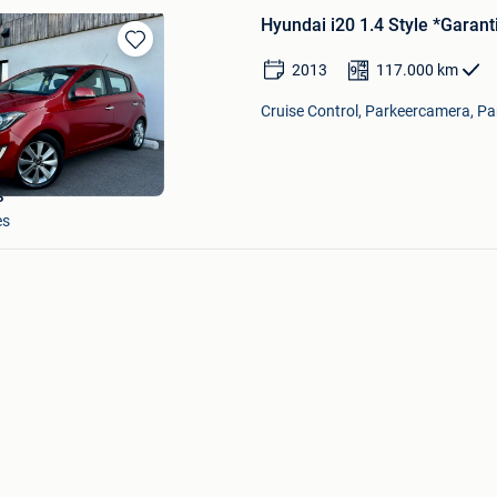
Hyundai i20 1.4 Style *Garan
Bewaren
2013
117.000
km
in
Mijn
Cruise Control, Parkeercamera, Pa
Favorieten
S
es