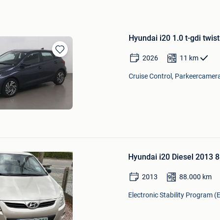
Hyundai i20 1.0 t-gdi twis
2026
11
km
Bewaren
in
Cruise Control, Parkeercamera
Mijn
Favorieten
Bewaren
in
Hyundai i20 Diesel 2013 
Mijn
Favorieten
2013
88.000
km
Electronic Stability Program (