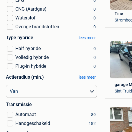
LPG
0
CNG (Aardgas)
0
Tine
Waterstof
0
Strombee
Overige brandstoffen
0
Type hybride
lees meer
Half hybride
0
Volledig hybride
0
Plug-in hybride
0
Actieradius (min.)
lees meer
garage M
Sint-Trui
Transmissie
Automaat
89
Handgeschakeld
182