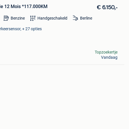
tie 12 Mois *117.000KM
€ 6.150,-
Benzine
Handgeschakeld
Berline
rkeersensor, + 27 opties
Topzoekertje
Vandaag