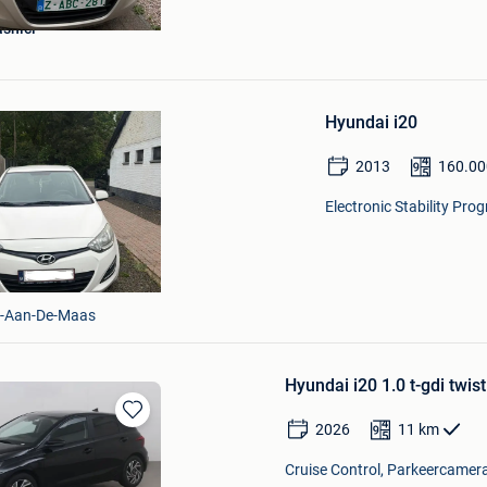
asnici
Bewaren
in
Hyundai i20
Mijn
Favorieten
2013
160.00
Electronic Stability Pro
-Aan-De-Maas
Hyundai i20 1.0 t-gdi twis
2026
11
km
Bewaren
in
Cruise Control, Parkeercamera
Mijn