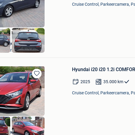
Mijn
Cruise Control, Parkeercamera, Pa
Favorieten
Garage Ceurstemont
Sint-Amands
Hyundai i20 i20 1.2i COMFOR
Bewaren
2025
35.000
km
in
Mijn
Cruise Control, Parkeercamera, Pa
Favorieten
Garage Ceurstemont