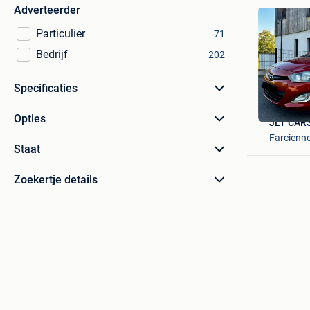
Adverteerder
Particulier
71
Bedrijf
202
Specificaties
Opties
JLT CAR
Farcienn
Staat
Zoekertje details