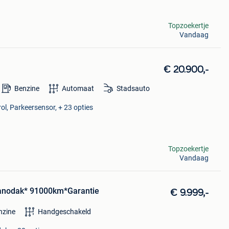
Topzoekertje
Vandaag
€ 20.900,-
Benzine
Automaat
Stadsauto
ol, Parkeersensor, + 23 opties
Topzoekertje
Vandaag
 Panodak* 91000km*Garantie
€ 9.999,-
nzine
Handgeschakeld