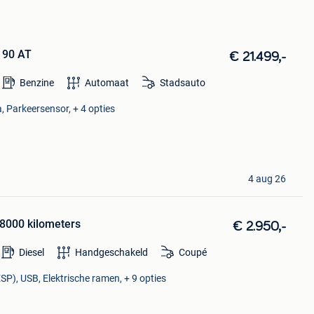
t 90 AT
€ 21.499,-
Benzine
Automaat
Stadsauto
, Parkeersensor, + 4 opties
4 aug 26
88000 kilometers
€ 2.950,-
Diesel
Handgeschakeld
Coupé
ESP), USB, Elektrische ramen, + 9 opties