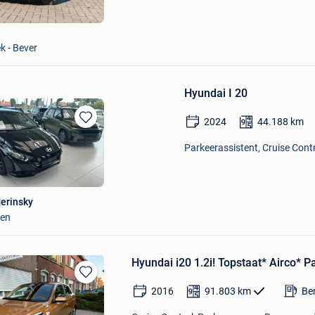
k - Bever
Hyundai I 20
2024
44.188
km
Bewaren
in
Parkeerassistent, Cruise Contr
Mijn
Favorieten
erinsky
den
Hyundai i20 1.2i! Topstaat* Airco*
Bewaren
2016
91.803
km
Be
in
Mijn