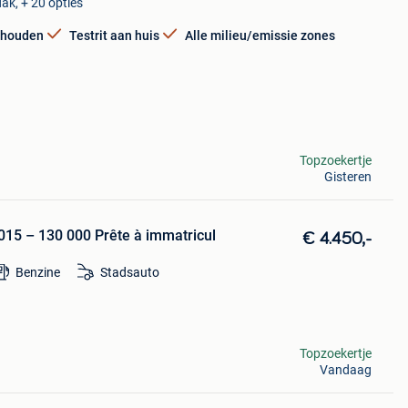
ak, + 20 opties
rhouden
Testrit aan huis
Alle milieu/emissie zones
Topzoekertje
Gisteren
015 – 130 000 Prête à immatricul
€ 4.450,-
Benzine
Stadsauto
Topzoekertje
Vandaag