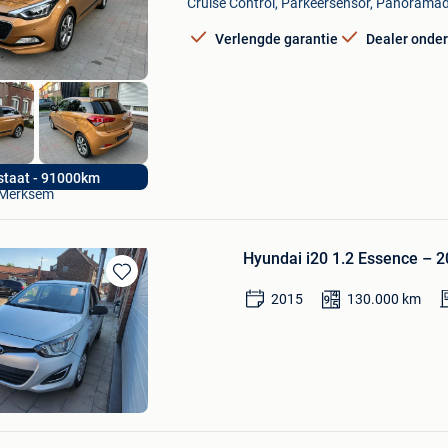
Cruise Control, Parkeersensor, Panoramad
Favorieten
Verlengde garantie
Dealer onde
Alessandro Cars
staat - 91000km
Merksem
Hyundai i20 1.2 Essence – 2
Bewaren
2015
130.000
km
in
Mijn
Favorieten
on