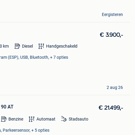
Eergisteren
€ 3.900,-
0
km
Diesel
Handgeschakeld
gram (ESP), USB, Bluetooth, + 7 opties
2 aug 26
t 90 AT
€ 21.499,-
Benzine
Automaat
Stadsauto
, Parkeersensor, + 5 opties