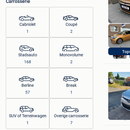
Carrosserie
Cabriolet
Coupé
1
2
Top
Stadsauto
Monovolume
168
2
Berline
Break
57
1
Sefo
SUV of Terreinwagen
Overige carrosserie
Quaregn
1
7