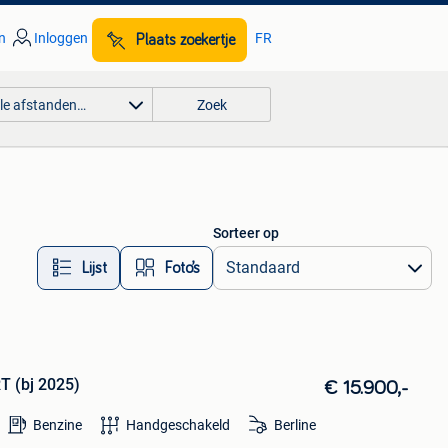
n
Inloggen
FR
Plaats zoekertje
lle afstanden…
Zoek
Sorteer op
Lijst
Foto’s
T (bj 2025)
€ 15.900,-
Benzine
Handgeschakeld
Berline