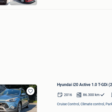
Sint-Amands
Hyundai i20 Active 1.0 T-GDi (
2016
86.300
km
Bewaren
in
Cruise Control, Climate control, Par
Mijn
Favorieten