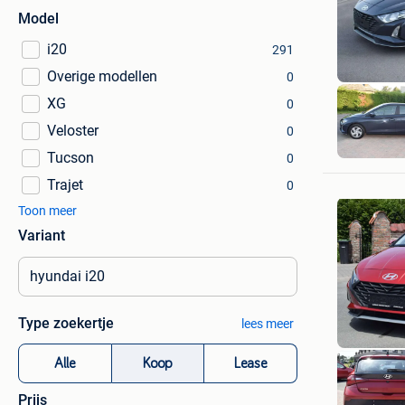
Model
i20
291
Overige modellen
0
XG
0
Veloster
0
Tucson
0
Trajet
0
Toon meer
Variant
Type zoekertje
lees meer
Alle
Koop
Lease
Prijs