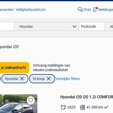
waarden
Veiligheidscentrum
Chat
Meldinge
Hyundai
A
hyundai i20'
Ontvang meldingen van
 je zoekopdracht
nieuwe zoekresultaten
Hyundai
Te koop
Verwijder filters
Hyundai i20 i20 1.2i COMFOR
Bewaren
2025
41.000
km
in