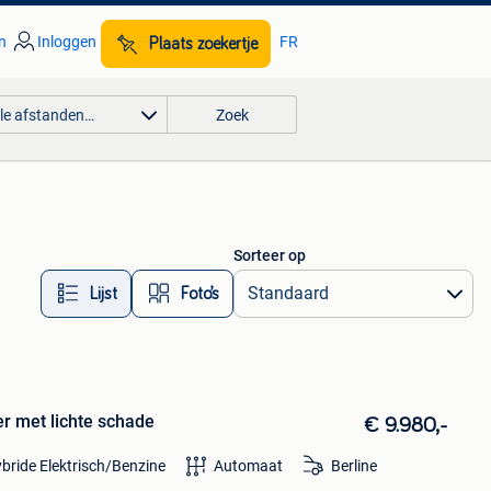
n
Inloggen
FR
Plaats zoekertje
lle afstanden…
Zoek
Sorteer op
Lijst
Foto’s
r met lichte schade
€ 9.980,-
bride Elektrisch/Benzine
Automaat
Berline