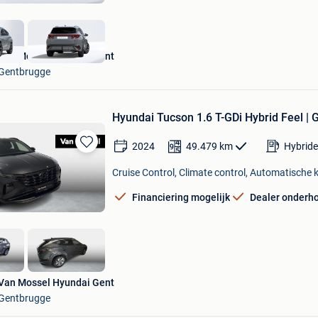
Van Mossel Hyundai Gent
Gentbrugge
Hyundai Tucson 1.6 T-GDi Hybrid Feel 
2024
49.479
km
Hybride
Bewaren
in
Cruise Control, Climate control, Automatische k
Mijn
Favorieten
Financiering mogelijk
Dealer onderh
Van Mossel Hyundai Gent
Gentbrugge