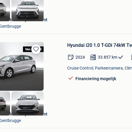
Van Mossel Hyundai Gent
Gentbrugge
Hyundai i20 1.0 T-GDi 74kW Tw
Bewaren
2024
33.857
km
in
Mijn
Cruise Control, Parkeercamera, Clim
Favorieten
Financiering mogelijk
Van Mossel Hyundai Gent
Gentbrugge