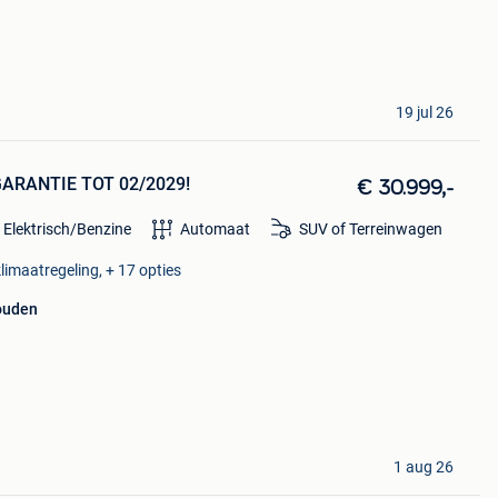
19 jul 26
| GARANTIE TOT 02/2029!
€ 30.999,-
 Elektrisch/Benzine
Automaat
SUV of Terreinwagen
limaatregeling, + 17 opties
ouden
1 aug 26