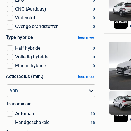
LPG
0
CNG (Aardgas)
0
Waterstof
0
Overige brandstoffen
0
Type hybride
lees meer
Half hybride
0
Volledig hybride
0
Plug-in hybride
0
Actieradius (min.)
lees meer
Transmissie
Automaat
10
Handgeschakeld
15