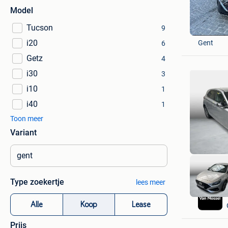
Model
Tucson
9
Tareq H
i20
Gent
6
Getz
4
i30
3
i10
1
i40
1
Toon meer
Variant
Type zoekertje
lees meer
Alle
Koop
Lease
Prijs