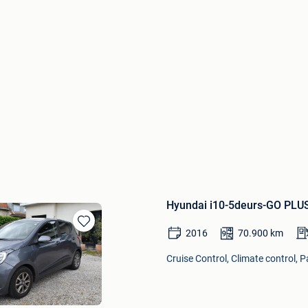
Hyundai i10-5deurs-GO PLU
2016
70.900
km
Bewaren
in
Cruise Control, Climate control, P
Mijn
Favorieten