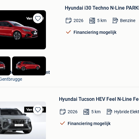
Hyundai i30 Techno N-Line PA
2026
5
km
Benzine
Bewaren
in
Financiering mogelijk
Mijn
Favorieten
Van Mossel Hyundai Gent
Gentbrugge
Hyundai Tucson HEV Feel N-Line Fe
2026
5
km
Hybride Elek
Bewaren
in
Financiering mogelijk
Mijn
Favorieten