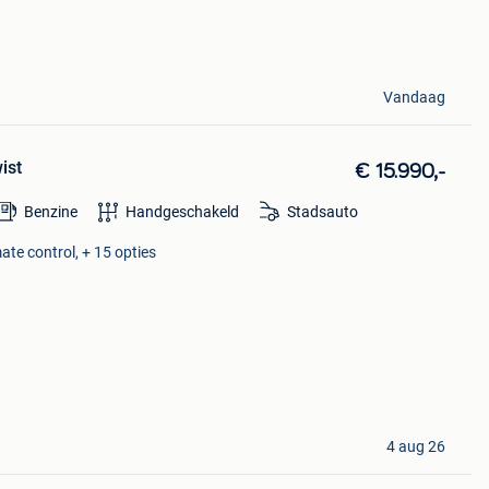
Vandaag
ist
€ 15.990,-
Benzine
Handgeschakeld
Stadsauto
ate control, + 15 opties
4 aug 26