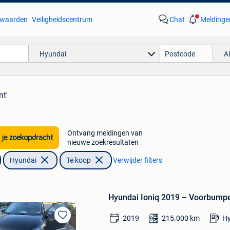
waarden
Veiligheidscentrum
Chat
Meldinge
Hyundai
A
nt'
Ontvang meldingen van
 je zoekopdracht
nieuwe zoekresultaten
Hyundai
Te koop
Verwijder filters
Hyundai Ioniq 2019 – Voorbumpe
2019
215.000
km
Hy
Bewaren