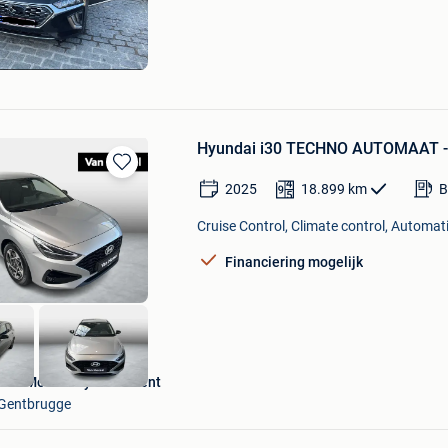
in
Mijn
Favorieten
asona
Hyundai i30 TECHNO AUTOMAAT 
Bewaren
2025
18.899
km
B
in
Mijn
Cruise Control, Climate control, Automat
Favorieten
Financiering mogelijk
Van Mossel Hyundai Gent
Gentbrugge