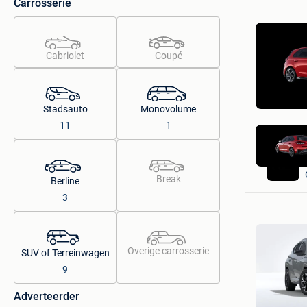
Carrosserie
Cabriolet
Coupé
Stadsauto
Monovolume
11
1
Break
Berline
3
Overige carrosserie
SUV of Terreinwagen
9
Adverteerder