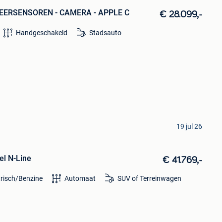
RKEERSENSOREN - CAMERA - APPLE C
€ 28.099,-
Handgeschakeld
Stadsauto
19 jul 26
el N-Line
€ 41.769,-
trisch/Benzine
Automaat
SUV of Terreinwagen