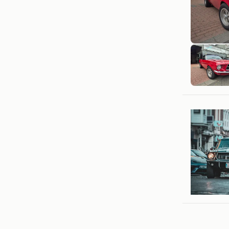
Autodeb
Kortemar
Decoeur
Soumagn