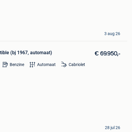
3 aug 26
ible (bj 1967, automaat)
€ 69.950,-
Benzine
Automaat
Cabriolet
28 jul 26