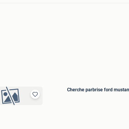
Cherche parbrise ford mustang
Bewaren
in
Mijn
Favorieten