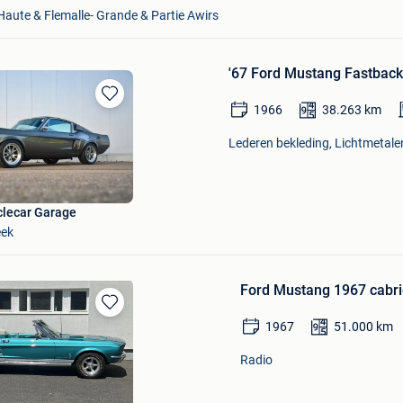
Haute & Flemalle- Grande & Partie Awirs
'67 Ford Mustang Fastbac
1966
38.263
km
Bewaren
in
Lederen bekleding, Lichtmetalen
Mijn
Favorieten
lecar Garage
eek
Ford Mustang 1967 cabr
Bewaren
1967
51.000
km
in
Mijn
Radio
Favorieten