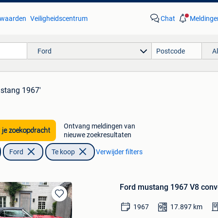
waarden
Veiligheidscentrum
Chat
Meldinge
Ford
A
ustang 1967'
Ontvang meldingen van
 je zoekopdracht
nieuwe zoekresultaten
Ford
Te koop
Verwijder filters
Ford mustang 1967 V8 conve
Bewaren
1967
17.897
km
in