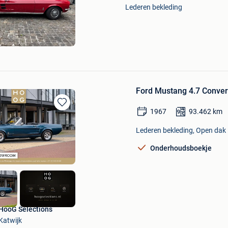
Mijn
Lederen bekleding
Favorieten
Ford Mustang 4.7 Convert
1967
93.462
km
Bewaren
in
Lederen bekleding, Open dak
Mijn
Favorieten
Onderhoudsboekje
HooG Selections
Katwijk