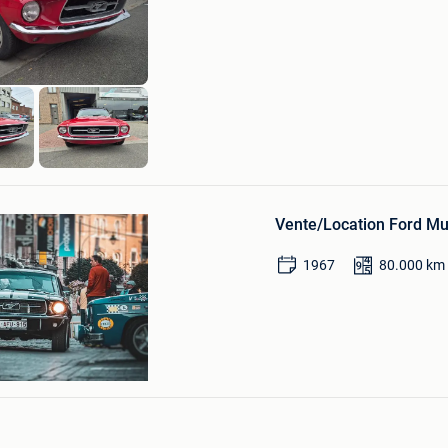
Favorieten
aeke
k
Bewaren
in
Mijn
Vente/Location Ford M
Favorieten
1967
80.000
km
e