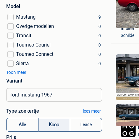
Model
Mustang
9
Overige modellen
0
michel
Transit
Schilde
0
Tourneo Courier
0
Tourneo Connect
0
Sierra
0
Toon meer
Variant
Type zoekertje
lees meer
Alle
Koop
Lease
Prijs