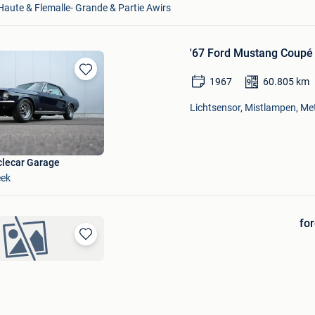
Haute & Flemalle- Grande & Partie Awirs
'67 Ford Mustang Coupé 
1967
60.805
km
Bewaren
in
Lichtsensor, Mistlampen, Met
Mijn
Favorieten
lecar Garage
eek
fo
Bewaren
in
Mijn
Favorieten