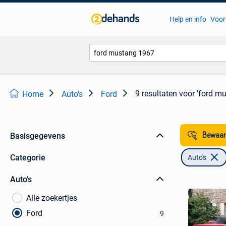
Help en info
Voor
9 resultaten
voor 'ford m
Home
Auto's
Ford
Basisgegevens
Bewaar
Categorie
Auto's
Auto's
Alle zoekertjes
Ford
9