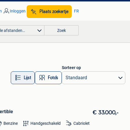
n
Inloggen
FR
Plaats zoekertje
lle afstanden…
Zoek
Sorteer op
Lijst
Foto’s
rtible
€ 33.000,-
Benzine
Handgeschakeld
Cabriolet