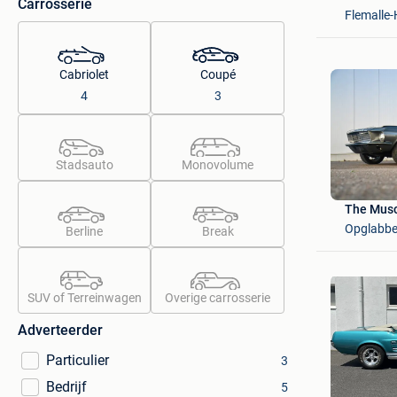
Carrosserie
Flemalle-
Cabriolet
Coupé
4
3
Stadsauto
Monovolume
The Musc
Opglabb
Berline
Break
SUV of Terreinwagen
Overige carrosserie
Adverteerder
Particulier
3
Bedrijf
5