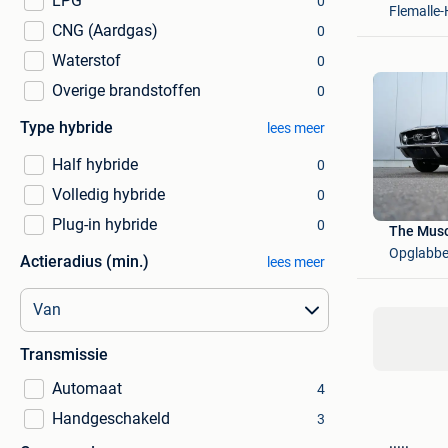
LPG
0
Flemalle-
CNG (Aardgas)
0
Waterstof
0
Overige brandstoffen
0
Type hybride
lees meer
Half hybride
0
Volledig hybride
0
Plug-in hybride
0
The Musc
Opglabb
Actieradius (min.)
lees meer
Transmissie
Automaat
4
Handgeschakeld
3
.....