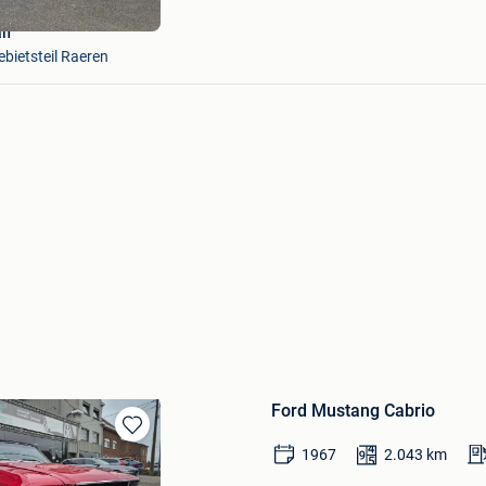
lf
bietsteil Raeren
Ford Mustang Cabrio
Bewaren
1967
2.043
km
in
Mijn