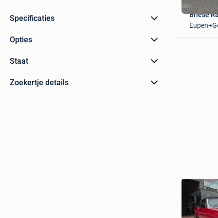
Briese Ra
Specificaties
Eupen+Ge
Opties
Staat
Zoekertje details