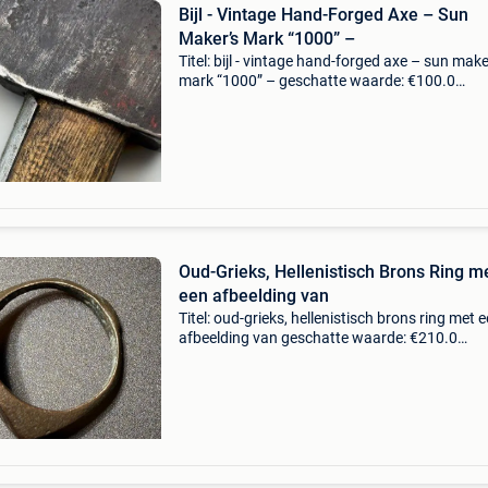
Bijl - Vintage Hand-Forged Axe – Sun
Maker’s Mark “1000” –
Titel: bijl - vintage hand-forged axe – sun make
mark “1000” – geschatte waarde: €100.0
Belangrijk: winnende biedingen zijn exclusief 
koperbescherming + €3 historische handges
bijl
Oud-Grieks, Hellenistisch Brons Ring m
een afbeelding van
Titel: oud-grieks, hellenistisch brons ring met 
afbeelding van geschatte waarde: €210.0
Belangrijk: winnende biedingen zijn exclusief 
koperbescherming + €3 oud-griekse, hellenisti