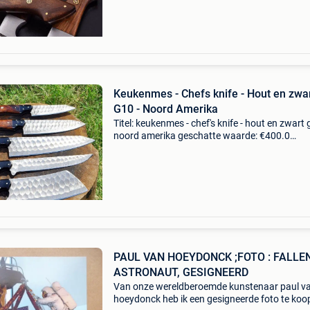
Keukenmes - Chefs knife - Hout en zwa
G10 - Noord Amerika
Titel: keukenmes - chef's knife - hout en zwart 
noord amerika geschatte waarde: €400.0
Belangrijk: winnende biedingen zijn exclusief 
koperbescherming + €3 nieuwe, ongebruikte s
PAUL VAN HOEYDONCK ;FOTO : FALLE
ASTRONAUT, GESIGNEERD
Van onze wereldberoemde kunstenaar paul v
hoeydonck heb ik een gesigneerde foto te koop