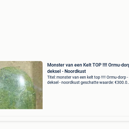
Monster van een Kelt TOP !!!! Ormu-dor
deksel - Noordkust
Titel: monster van een kelt top !!!! Ormu-dorp -
deksel - noordkust geschatte waarde: €300.0
Belangrijk: winnende biedingen zijn exclusief 
koperbescherming + €3 een uitzonderlijke ste