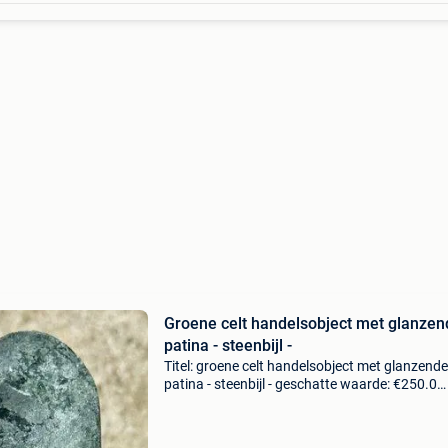
Groene celt handelsobject met glanzen
patina - steenbijl -
Titel: groene celt handelsobject met glanzende
patina - steenbijl - geschatte waarde: €250.0
Belangrijk: winnende biedingen zijn exclusief 
koperbescherming + €3 zeldzaam groene jade-