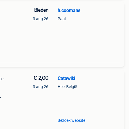
Bieden
h.coomans
3 aug 26
Paal
€ 2,00
Catawiki
p -
3 aug 26
Heel België
9%
enbi
Bezoek website