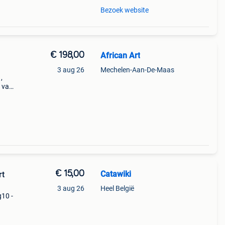
Bezoek website
€ 198,00
African Art
3 aug 26
Mechelen-Aan-De-Maas
,
l van
hat
nd
€ 15,00
Catawiki
rt
3 aug 26
Heel België
g10 -
9%