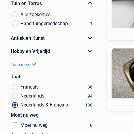
Tuin en Terras
Alle zoekertjes
Hand-tuingereedschap
1
Antiek en Kunst
Hobby en Vrije tijd
Toon meer
Taal
Français
36
Nederlands
94
Nederlands & Français
130
Moet nu weg
Moet nu weg
0