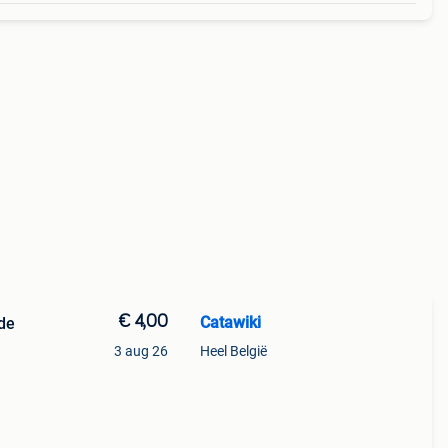
€ 4,00
Catawiki
de
3 aug 26
Heel België
9%
kelt