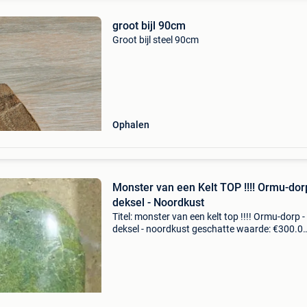
groot bijl 90cm
Groot bijl steel 90cm
Ophalen
Monster van een Kelt TOP !!!! Ormu-dor
deksel - Noordkust
Titel: monster van een kelt top !!!! Ormu-dorp -
deksel - noordkust geschatte waarde: €300.0
Belangrijk: winnende biedingen zijn exclusief 
koperbescherming + €3 een uitzonderlijke ste