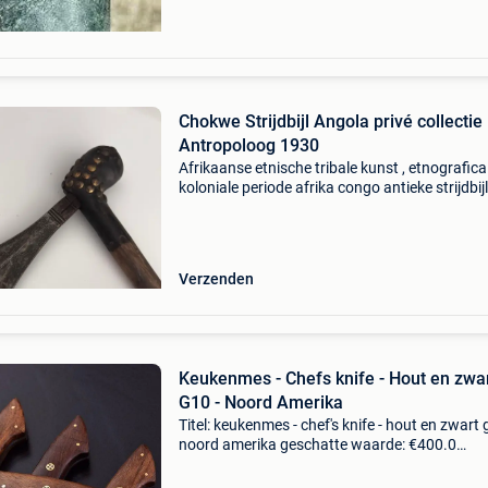
Chokwe Strijdbijl Angola privé collectie
Antropoloog 1930
Afrikaanse etnische tribale kunst , etnografica 
koloniale periode afrika congo antieke strijdbij
het chokwe volk uit angola , de leeftijd is gesc
rond 1930. Fraai bewerkte handgreep met ro
Verzenden
Keukenmes - Chefs knife - Hout en zwa
G10 - Noord Amerika
Titel: keukenmes - chef's knife - hout en zwart 
noord amerika geschatte waarde: €400.0
Belangrijk: winnende biedingen zijn exclusief 
koperbescherming + €3 nieuw, ongebruiktleeft