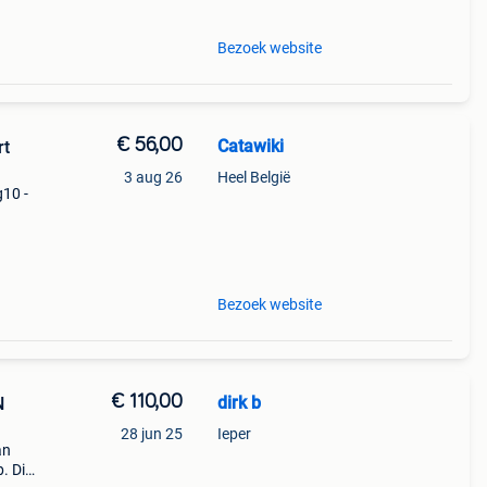
Bezoek website
€ 56,00
Catawiki
rt
3 aug 26
Heel België
g10 -
9%
t
Bezoek website
€ 110,00
dirk b
N
28 jun 25
Ieper
an
. Dit