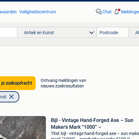
waarden
Veiligheidscentrum
Chat
Meldinge
Antiek en Kunst
A
Ontvang meldingen van
 je zoekopdracht
nieuwe zoekresultaten
unst
Bijl - Vintage Hand-Forged Axe – Sun
Maker’s Mark “1000” –
Titel: bijl - vintage hand-forged axe – sun make