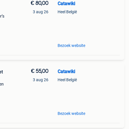
€ 80,00
Catawiki
3 aug 26
Heel België
r’s
9%
mede
Bezoek website
€ 55,00
Catawiki
et
3 aug 26
Heel België
een
9%
sche
Bezoek website