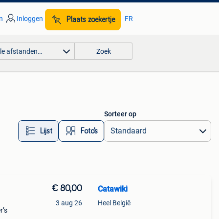
n
Inloggen
FR
Plaats zoekertje
lle afstanden…
Zoek
Sorteer op
Lijst
Foto’s
€ 80,00
Catawiki
3 aug 26
Heel België
r’s