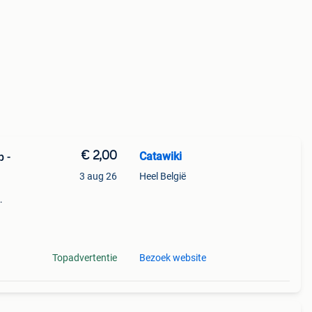
€ 2,00
Catawiki
p -
3 aug 26
Heel België
9%
enbi
Topadvertentie
Bezoek website