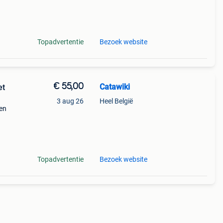
9%
mede
Topadvertentie
Bezoek website
€ 55,00
Catawiki
et
3 aug 26
Heel België
een
9%
sche
Topadvertentie
Bezoek website