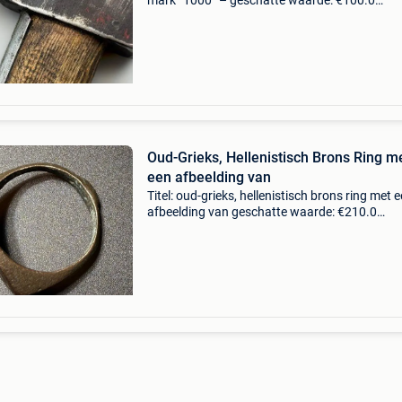
mark “1000” – geschatte waarde: €100.0
Belangrijk: winnende biedingen zijn exclusief 
koperbescherming + €3 historische handges
bijl
Oud-Grieks, Hellenistisch Brons Ring m
een afbeelding van
Titel: oud-grieks, hellenistisch brons ring met 
afbeelding van geschatte waarde: €210.0
Belangrijk: winnende biedingen zijn exclusief 
koperbescherming + €3 oud-griekse, hellenisti