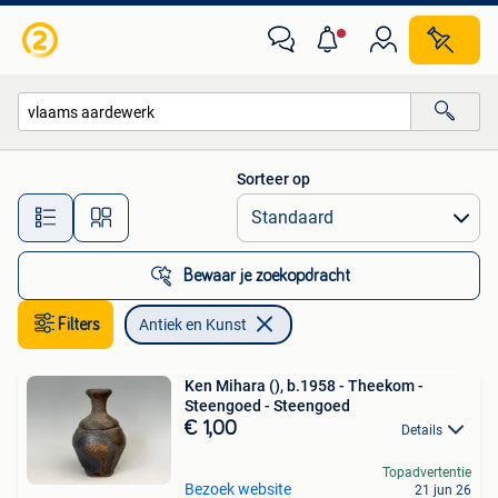
Antiek en Kunst
Sorteer op
Alle afstanden…
Bewaar je zoekopdracht
Filters
Antiek en Kunst
Ken Mihara (), b.1958 - Theekom -
Steengoed - Steengoed
€ 1,00
Details
Topadvertentie
Bezoek website
21 jun 26