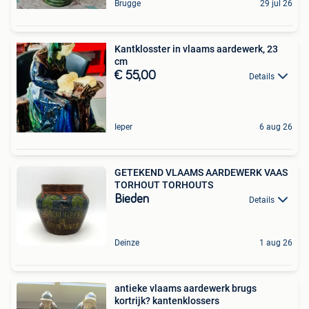
Brugge
29 jul 26
Kantklosster in vlaams aardewerk, 23
cm
€ 55,00
Details
Ieper
6 aug 26
GETEKEND VLAAMS AARDEWERK VAAS
TORHOUT TORHOUTS
Bieden
Details
Deinze
1 aug 26
antieke vlaams aardewerk brugs
kortrijk? kantenklossers