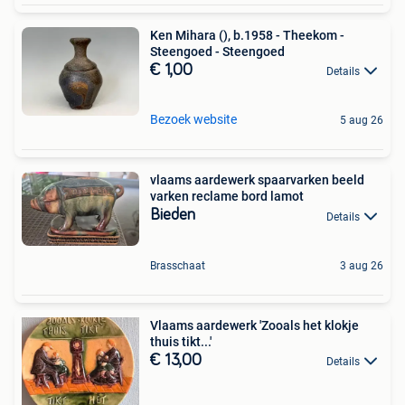
Ken Mihara (), b.1958 - Theekom -
Steengoed - Steengoed
€ 1,00
Details
Bezoek website
5 aug 26
vlaams aardewerk spaarvarken beeld
varken reclame bord lamot
Bieden
Details
Brasschaat
3 aug 26
Vlaams aardewerk 'Zooals het klokje
thuis tikt...'
€ 13,00
Details